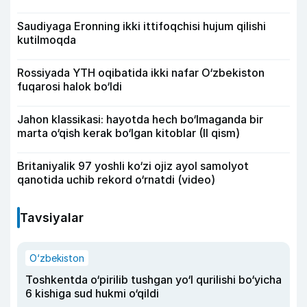
Saudiyaga Eronning ikki ittifoqchisi hujum qilishi
kutilmoqda
Rossiyada YTH oqibatida ikki nafar O‘zbekiston
fuqarosi halok bo‘ldi
Jahon klassikasi: hayotda hech bo‘lmaganda bir
marta o‘qish kerak bo‘lgan kitoblar (II qism)
Britaniyalik 97 yoshli ko‘zi ojiz ayol samolyot
qanotida uchib rekord o‘rnatdi (video)
Tavsiyalar
O‘zbekiston
Toshkentda o‘pirilib tushgan yo‘l qurilishi bo‘yicha
6 kishiga sud hukmi o‘qildi