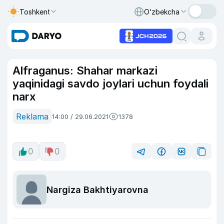
Toshkent
O‘zbekcha
Alfraganus: Shahar markazi
yaqinidagi savdo joylari uchun foydali
narx
Reklama
14:00 / 29.06.2021
1378
0
0
Nargiza Bakhtiyarovna