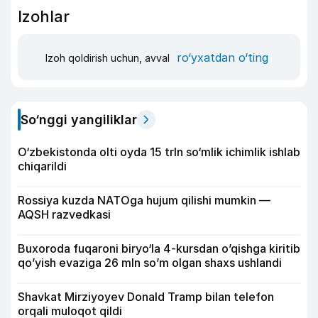
Izohlar
ro‘yxatdan o‘ting
Izoh qoldirish uchun, avval
So‘nggi yangiliklar
O‘zbekistonda olti oyda 15 trln so‘mlik ichimlik ishlab
chiqarildi
Rossiya kuzda NATOga hujum qilishi mumkin —
AQSH razvedkasi
Buxoroda fuqaroni biryo‘la 4-kursdan o’qishga kiritib
qo’yish evaziga 26 mln so’m olgan shaxs ushlandi
Shavkat Mirziyoyev Donald Tramp bilan telefon
orqali muloqot qildi