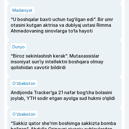
Madaniyat
“U boshqalar baxti uchun tug‘ilgan edi”. Bir umr
otasini kutgan aktrisa va dublyaj ustasi Rimma
Ahmedovaning sinovlarga to‘la hayoti
Dunyo
“Biroz sekinlashish kerak”. Mutaxassislar
insoniyat sun’iy intellektni boshqara olmay
qolishidan xavotir bildirdi
O‘zbekiston
Andijonda Tracker’ga 21 nafar bog‘cha bolasini
joylab, YTH sodir etgan ayolga sud hukmi o‘qildi
O‘zbekiston
“Sakkiz qator she’rim boshimga sakkizta bomba