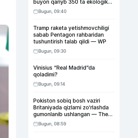
buyon qariyb 350 ta ekologik
huquqbuzarlik aniqlandi
Bugun, 09:40
Tramp raketa yetishmovchiligi
sabab Pentagon rahbaridan
tushuntirish talab qildi — WP
Bugun, 09:30
Vinisius “Real Madrid”da
qoladimi?
Bugun, 09:14
Pokiston sobiq bosh vaziri
Britaniyada qizlarni zo‘rlashda
gumonlanib ushlangan — The
Guardian
Bugun, 08:59