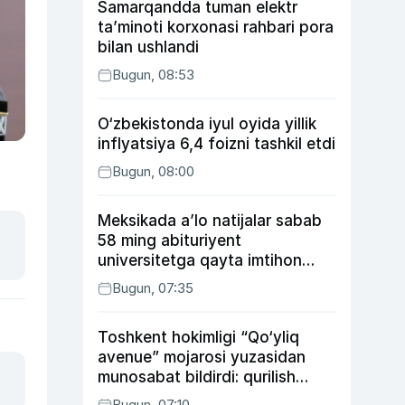
Samarqandda tuman elektr
ta’minoti korxonasi rahbari pora
bilan ushlandi
Bugun, 08:53
O‘zbekistonda iyul oyida yillik
inflyatsiya 6,4 foizni tashkil etdi
Bugun, 08:00
Meksikada a’lo natijalar sabab
58 ming abituriyent
universitetga qayta imtihon
topshiradi
Bugun, 07:35
Toshkent hokimligi “Qo‘yliq
avenue” mojarosi yuzasidan
munosabat bildirdi: qurilish
ishlarining 53 foizi yakunlangan
Bugun, 07:10