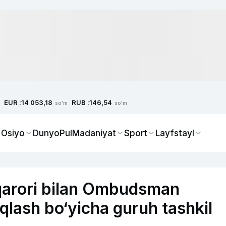
EUR :
RUB :
14 053,18
146,54
so'm
so'm
 Osiyo
Dunyo
Pul
Madaniyat
Sport
Layfstayl
 qarori bilan Ombudsman
qlash bo‘yicha guruh tashkil