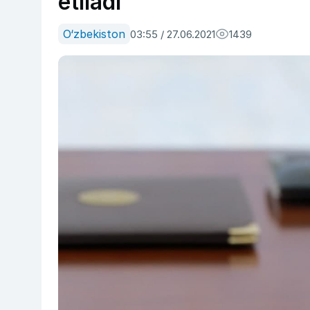
etiladi
O‘zbekiston
03:55 / 27.06.2021
1439