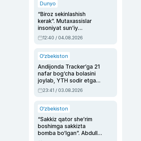
Dunyo
“Biroz sekinlashish
kerak”. Mutaxassislar
insoniyat sun’iy
intellektni boshqara
12:40 / 04.08.2026
olmay qolishidan xavotir
bildirdi
O‘zbekiston
Andijonda Tracker’ga 21
nafar bog‘cha bolasini
joylab, YTH sodir etgan
ayolga sud hukmi o‘qildi
23:41 / 03.08.2026
O‘zbekiston
“Sakkiz qator she’rim
boshimga sakkizta
bomba bo‘lgan”. Abdulla
Oripovni siyosiy