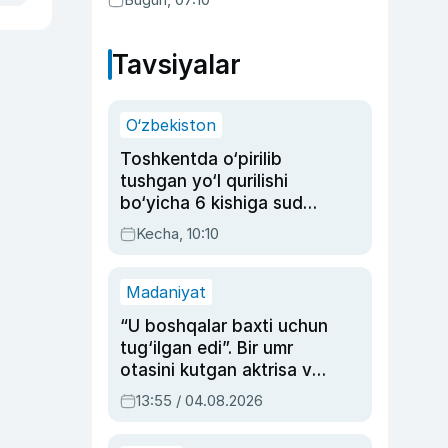
Tavsiyalar
O‘zbekiston
Toshkentda o‘pirilib
tushgan yo‘l qurilishi
bo‘yicha 6 kishiga sud
hukmi o‘qildi
Kecha, 10:10
Madaniyat
“U boshqalar baxti uchun
tug‘ilgan edi”. Bir umr
otasini kutgan aktrisa va
dublyaj ustasi Rimma
13:55 / 04.08.2026
Ahmedovaning
sinovlarga to‘la hayoti