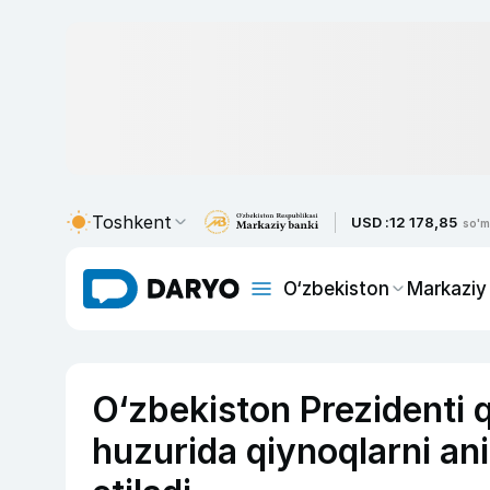
Toshkent
USD :
12 178,85
so'm
O‘zbekiston
Markaziy
O‘zbekiston Prezidenti
huzurida qiynoqlarni ani