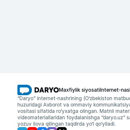
Maxfiylik siyosati
Internet-nas
“Daryo” internet-nashrining (O‘zbekiston matbuo
huzuridagi Axborot va ommaviy kommunikatsiyal
vositasi sifatida ro‘yxatga olingan. Matnli materi
videomateriallaridan foydalanishga “daryo.uz” sa
yozuv ilova qilingan taqdirda yo‘l qo‘yiladi.