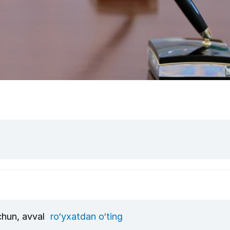
uchun, avval
ro‘yxatdan o‘ting