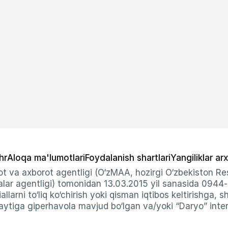
hr
Aloqa ma'lumotlari
Foydalanish shartlari
Yangiliklar arx
t va axborot agentligi (O‘zMAA, hozirgi O‘zbekiston Res
ar agentligi) tomonidan 13.03.2015 yil sanasida 0944
allarni to‘liq ko‘chirish yoki qisman iqtibos keltirishga, 
ytiga giperhavola mavjud bo‘lgan va/yoki “Daryo” intern