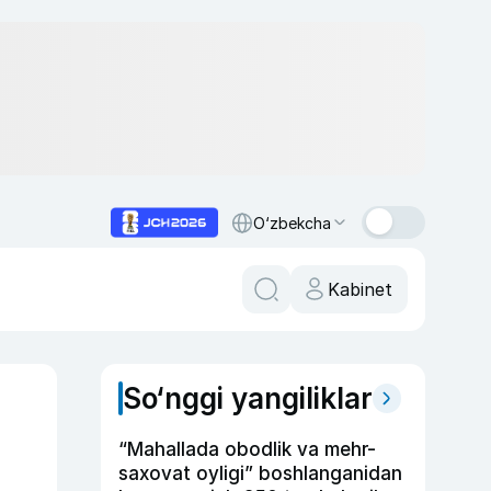
O‘zbekcha
Kabinet
So‘nggi yangiliklar
“Mahallada obodlik va mehr-
saxovat oyligi” boshlanganidan