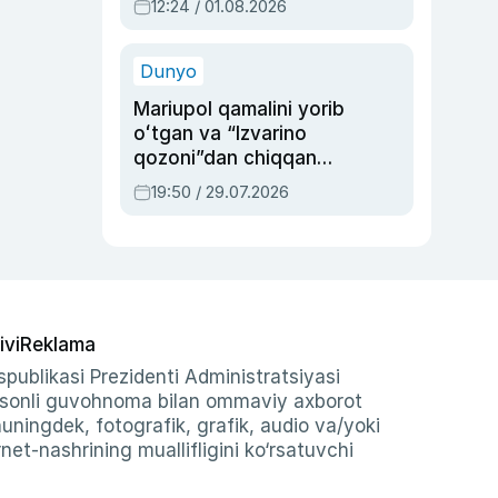
12:24 / 01.08.2026
ayblovlardan asrab
qolgan voqea
Dunyo
Mariupol qamalini yorib
oʻtgan va “Izvarino
qozoni”dan chiqqan
qahramon — Ukraina
19:50 / 29.07.2026
armiyasi bosh
qoʻmondoni Drapatiy
haqida
ivi
Reklama
publikasi Prezidenti Administratsiyasi
-sonli guvohnoma bilan ommaviy axborot
shuningdek, fotografik, grafik, audio va/yoki
et-nashrining muallifligini ko‘rsatuvchi