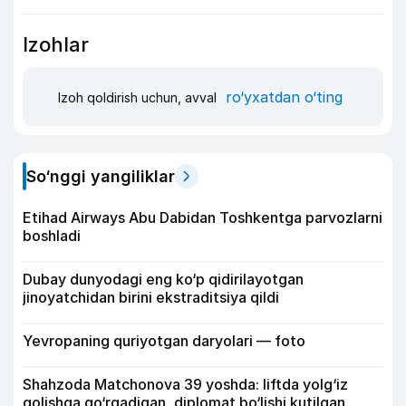
Izohlar
ro‘yxatdan o‘ting
Izoh qoldirish uchun, avval
So‘nggi yangiliklar
Etihad Airways Abu Dabidan Toshkentga parvozlarni
boshladi
Dubay dunyodagi eng ko‘p qidirilayotgan
jinoyatchidan birini ekstraditsiya qildi
Yevropaning quriyotgan daryolari — foto
Shahzoda Matchonova 39 yoshda: liftda yolg‘iz
qolishga qo‘rqadigan, diplomat bo‘lishi kutilgan,