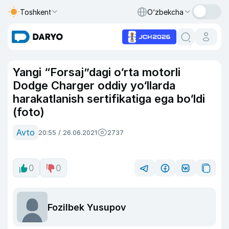
Toshkent
O‘zbekcha
Yangi “Forsaj”dagi o‘rta motorli
Dodge Charger oddiy yo‘llarda
harakatlanish sertifikatiga ega bo‘ldi
(foto)
Avto
20:55 / 26.06.2021
2737
0
0
Fozilbek Yusupov