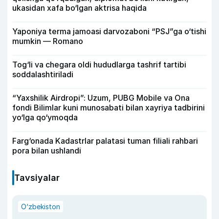
ukasidan xafa bo‘lgan aktrisa haqida
Yaponiya terma jamoasi darvozaboni “PSJ”ga o‘tishi
mumkin — Romano
Tog‘li va chegara oldi hududlarga tashrif tartibi
soddalashtiriladi
“Yaxshilik Airdropi”: Uzum, PUBG Mobile va Ona
fondi Bilimlar kuni munosabati bilan xayriya tadbirini
yo‘lga qo‘ymoqda
Farg‘onada Kadastrlar palatasi tuman filiali rahbari
pora bilan ushlandi
Tavsiyalar
O‘zbekiston