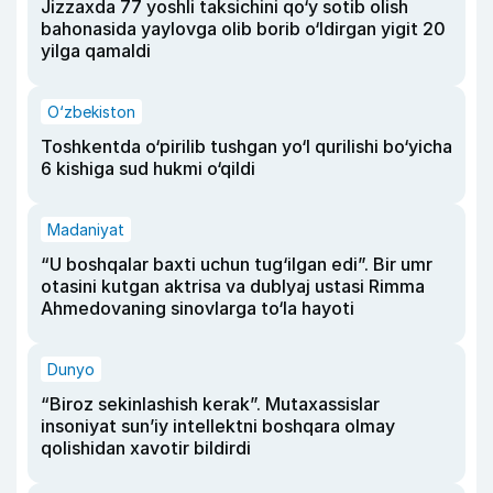
Jizzaxda 77 yoshli taksichini qo‘y sotib olish
bahonasida yaylovga olib borib o‘ldirgan yigit 20
yilga qamaldi
O‘zbekiston
Toshkentda o‘pirilib tushgan yo‘l qurilishi bo‘yicha
6 kishiga sud hukmi o‘qildi
Madaniyat
“U boshqalar baxti uchun tug‘ilgan edi”. Bir umr
otasini kutgan aktrisa va dublyaj ustasi Rimma
Ahmedovaning sinovlarga to‘la hayoti
Dunyo
“Biroz sekinlashish kerak”. Mutaxassislar
insoniyat sun’iy intellektni boshqara olmay
qolishidan xavotir bildirdi