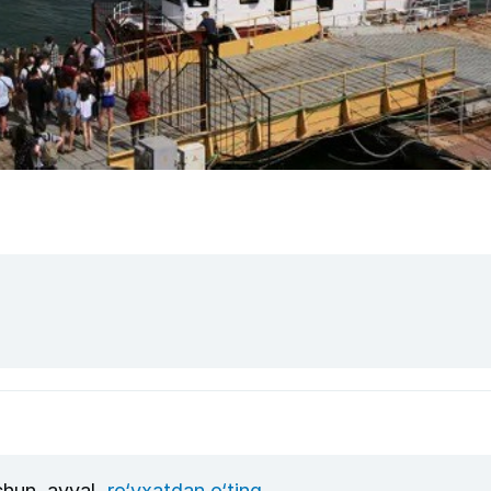
uchun, avval
ro‘yxatdan o‘ting