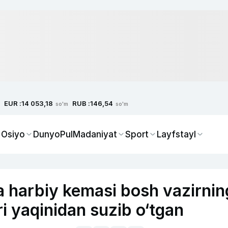
EUR :
RUB :
14 053,18
146,54
so'm
so'm
 Osiyo
Dunyo
Pul
Madaniyat
Sport
Layfstayl
a harbiy kemasi bosh vazirnin
ri yaqinidan suzib o‘tgan