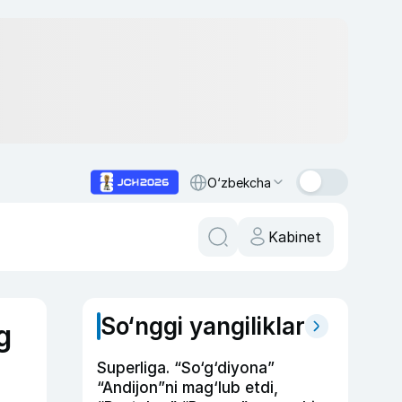
O‘zbekcha
Kabinet
So‘nggi yangiliklar
g
Superliga. “So‘g‘diyona”
“Andijon”ni mag‘lub etdi,