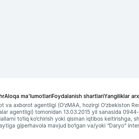
hr
Aloqa ma'lumotlari
Foydalanish shartlari
Yangiliklar arx
t va axborot agentligi (O‘zMAA, hozirgi O‘zbekiston Res
ar agentligi) tomonidan 13.03.2015 yil sanasida 0944
allarni to‘liq ko‘chirish yoki qisman iqtibos keltirishga, 
ytiga giperhavola mavjud bo‘lgan va/yoki “Daryo” intern