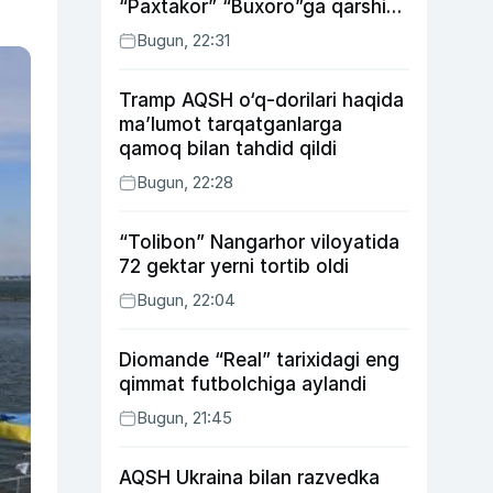
“Paxtakor” “Buxoro”ga qarshi
bahsda g‘alabani qo‘ldan
Bugun, 22:31
chiqardi
Tramp AQSH o‘q-dorilari haqida
ma’lumot tarqatganlarga
qamoq bilan tahdid qildi
Bugun, 22:28
“Tolibon” Nangarhor viloyatida
72 gektar yerni tortib oldi
Bugun, 22:04
Diomande “Real” tarixidagi eng
qimmat futbolchiga aylandi
Bugun, 21:45
AQSH Ukraina bilan razvedka