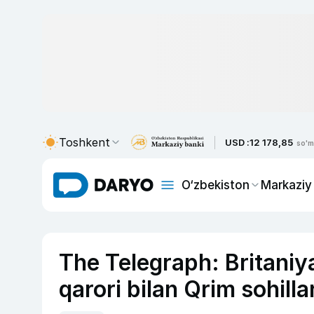
Toshkent
USD :
12 178,85
so'm
O‘zbekiston
Markaziy
The Telegraph: Britaniy
qarori bilan Qrim sohilla