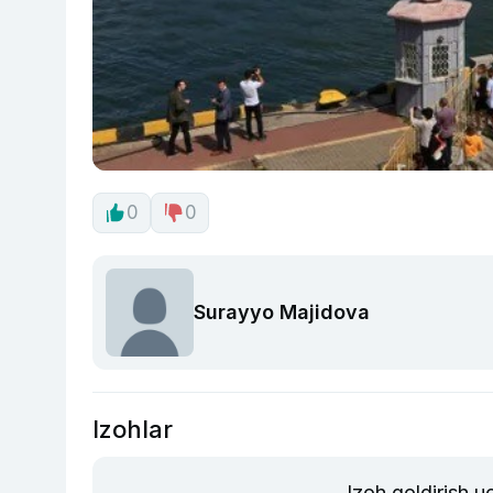
0
0
Surayyo Majidova
Izohlar
Izoh qoldirish 