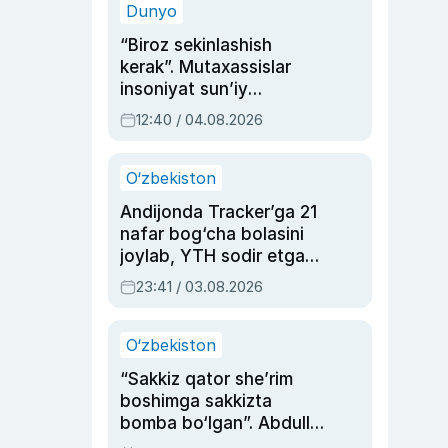
Dunyo
“Biroz sekinlashish
kerak”. Mutaxassislar
insoniyat sun’iy
intellektni boshqara
12:40 / 04.08.2026
olmay qolishidan xavotir
bildirdi
O‘zbekiston
Andijonda Tracker’ga 21
nafar bog‘cha bolasini
joylab, YTH sodir etgan
ayolga sud hukmi o‘qildi
23:41 / 03.08.2026
O‘zbekiston
“Sakkiz qator she’rim
boshimga sakkizta
bomba bo‘lgan”. Abdulla
Oripovni siyosiy