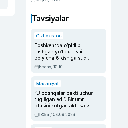
Tavsiyalar
O‘zbekiston
Toshkentda o‘pirilib
tushgan yo‘l qurilishi
bo‘yicha 6 kishiga sud
hukmi o‘qildi
Kecha, 10:10
Madaniyat
“U boshqalar baxti uchun
tug‘ilgan edi”. Bir umr
otasini kutgan aktrisa va
dublyaj ustasi Rimma
13:55 / 04.08.2026
Ahmedovaning
sinovlarga to‘la hayoti