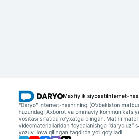
Maxfiylik siyosati
Internet-nas
“Daryo” internet-nashrining (O‘zbekiston matbuo
huzuridagi Axborot va ommaviy kommunikatsiyal
vositasi sifatida ro‘yxatga olingan. Matnli materi
videomateriallaridan foydalanishga “daryo.uz” sa
yozuv ilova qilingan taqdirda yo‘l qo‘yiladi.