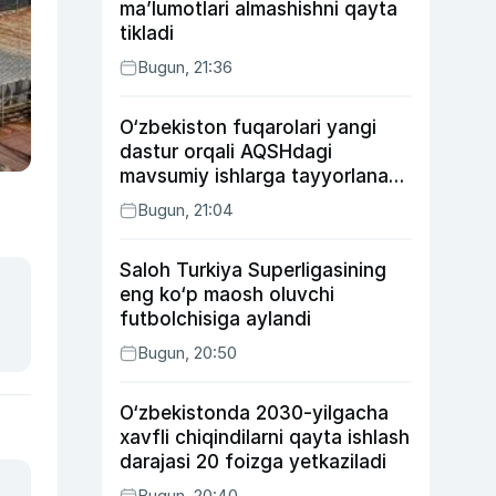
ma’lumotlari almashishni qayta
tikladi
Bugun, 21:36
O‘zbekiston fuqarolari yangi
dastur orqali AQSHdagi
mavsumiy ishlarga tayyorlanadi
va joylashtiriladi
Bugun, 21:04
Saloh Turkiya Superligasining
eng ko‘p maosh oluvchi
futbolchisiga aylandi
Bugun, 20:50
O‘zbekistonda 2030-yilgacha
xavfli chiqindilarni qayta ishlash
darajasi 20 foizga yetkaziladi
Bugun, 20:40