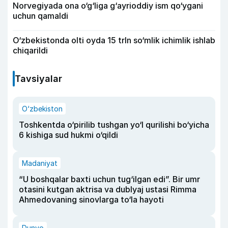
Norvegiyada ona o‘g‘liga g‘ayrioddiy ism qo‘ygani
uchun qamaldi
O‘zbekistonda olti oyda 15 trln so‘mlik ichimlik ishlab
chiqarildi
Tavsiyalar
O‘zbekiston
Toshkentda o‘pirilib tushgan yo‘l qurilishi bo‘yicha
6 kishiga sud hukmi o‘qildi
Madaniyat
“U boshqalar baxti uchun tug‘ilgan edi”. Bir umr
otasini kutgan aktrisa va dublyaj ustasi Rimma
Ahmedovaning sinovlarga to‘la hayoti
Dunyo