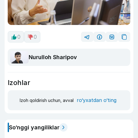
0
0
Nurulloh Sharipov
Izohlar
ro‘yxatdan o‘ting
Izoh qoldirish uchun, avval
So‘nggi yangiliklar