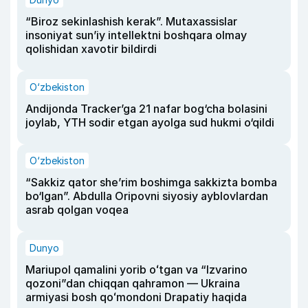
“Biroz sekinlashish kerak”. Mutaxassislar
insoniyat sun’iy intellektni boshqara olmay
qolishidan xavotir bildirdi
O‘zbekiston
Andijonda Tracker’ga 21 nafar bog‘cha bolasini
joylab, YTH sodir etgan ayolga sud hukmi o‘qildi
O‘zbekiston
“Sakkiz qator she’rim boshimga sakkizta bomba
bo‘lgan”. Abdulla Oripovni siyosiy ayblovlardan
asrab qolgan voqea
Dunyo
Mariupol qamalini yorib oʻtgan va “Izvarino
qozoni”dan chiqqan qahramon — Ukraina
armiyasi bosh qoʻmondoni Drapatiy haqida