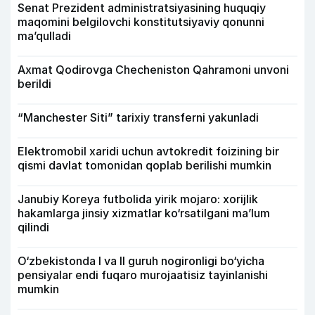
Senat Prezident administratsiyasining huquqiy
maqomini belgilovchi konstitutsiyaviy qonunni
ma’qulladi
Axmat Qodirovga Checheniston Qahramoni unvoni
berildi
“Manchester Siti” tarixiy transferni yakunladi
Elektromobil xaridi uchun avtokredit foizining bir
qismi davlat tomonidan qoplab berilishi mumkin
Janubiy Koreya futbolida yirik mojaro: xorijlik
hakamlarga jinsiy xizmatlar ko‘rsatilgani ma’lum
qilindi
O‘zbekistonda I va II guruh nogironligi bo‘yicha
pensiyalar endi fuqaro murojaatisiz tayinlanishi
mumkin