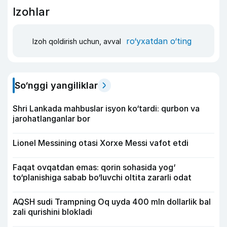
Izohlar
ro‘yxatdan o‘ting
Izoh qoldirish uchun, avval
So‘nggi yangiliklar
Shri Lankada mahbuslar isyon ko‘tardi: qurbon va
jarohatlanganlar bor
Lionel Messining otasi Xorxe Messi vafot etdi
Faqat ovqatdan emas: qorin sohasida yog‘
to‘planishiga sabab bo‘luvchi oltita zararli odat
AQSH sudi Trampning Oq uyda 400 mln dollarlik bal
zali qurishini blokladi