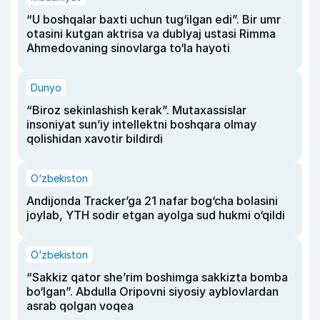
“U boshqalar baxti uchun tug‘ilgan edi”. Bir umr
otasini kutgan aktrisa va dublyaj ustasi Rimma
Ahmedovaning sinovlarga to‘la hayoti
Dunyo
“Biroz sekinlashish kerak”. Mutaxassislar
insoniyat sun’iy intellektni boshqara olmay
qolishidan xavotir bildirdi
O‘zbekiston
Andijonda Tracker’ga 21 nafar bog‘cha bolasini
joylab, YTH sodir etgan ayolga sud hukmi o‘qildi
O‘zbekiston
“Sakkiz qator she’rim boshimga sakkizta bomba
bo‘lgan”. Abdulla Oripovni siyosiy ayblovlardan
asrab qolgan voqea