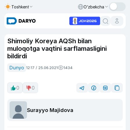
Toshkent
O‘zbekcha
Shimoliy Koreya AQSh bilan
muloqotga vaqtini sarflamasligini
bildirdi
Dunyo
12:17 / 25.06.2021
1434
0
0
Surayyo Majidova