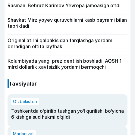
Rasman. Behruz Karimov Yevropa jamoasiga o‘tdi
Shavkat Mirziyoyev quruvchilarni kasb bayrami bilan
tabrikladi
Original atirni qalbakisidan farqlashga yordam
beradigan oltita layfhak
Kolumbiyada yangi prezident ish boshladi. AQSH 1
mlrd dollarlik xavfsizlik yordami bermoqchi
Tavsiyalar
O‘zbekiston
Toshkentda o‘pirilib tushgan yo‘l qurilishi bo‘yicha
6 kishiga sud hukmi o‘qildi
Madaniyat