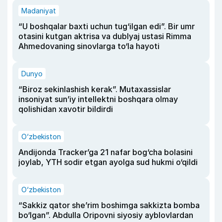
Madaniyat
“U boshqalar baxti uchun tug‘ilgan edi”. Bir umr
otasini kutgan aktrisa va dublyaj ustasi Rimma
Ahmedovaning sinovlarga to‘la hayoti
Dunyo
“Biroz sekinlashish kerak”. Mutaxassislar
insoniyat sun’iy intellektni boshqara olmay
qolishidan xavotir bildirdi
O‘zbekiston
Andijonda Tracker’ga 21 nafar bog‘cha bolasini
joylab, YTH sodir etgan ayolga sud hukmi o‘qildi
O‘zbekiston
“Sakkiz qator she’rim boshimga sakkizta bomba
bo‘lgan”. Abdulla Oripovni siyosiy ayblovlardan