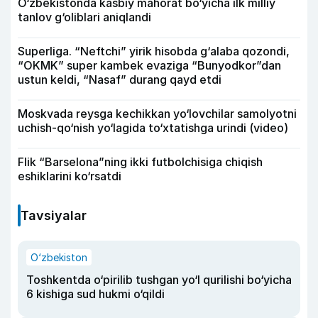
O‘zbekistonda kasbiy mahorat bo‘yicha ilk milliy
tanlov g‘oliblari aniqlandi
Superliga. “Neftchi” yirik hisobda g‘alaba qozondi,
“OKMK” super kambek evaziga “Bunyodkor”dan
ustun keldi, “Nasaf” durang qayd etdi
Moskvada reysga kechikkan yo‘lovchilar samolyotni
uchish-qo‘nish yo‘lagida to‘xtatishga urindi (video)
Flik “Barselona”ning ikki futbolchisiga chiqish
eshiklarini ko‘rsatdi
Tavsiyalar
O‘zbekiston
Toshkentda o‘pirilib tushgan yo‘l qurilishi bo‘yicha
6 kishiga sud hukmi o‘qildi