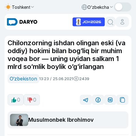
Toshkent
O‘zbekcha
Chilonzorning ishdan olingan eski (va
oddiy) hokimi bilan bog‘liq bir muhim
voqea bor — uning uyidan salkam 1
mlrd so‘mlik boylik o‘g‘irlangan
O‘zbekiston
13:23 / 25.06.2021
2439
0
0
Musulmonbek Ibrohimov