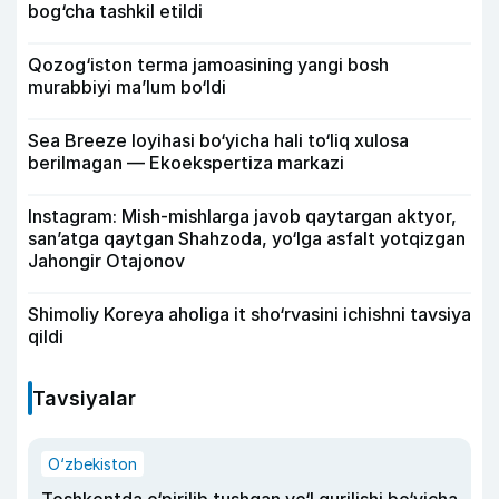
bog‘cha tashkil etildi
Qozog‘iston terma jamoasining yangi bosh
murabbiyi ma’lum bo‘ldi
Sea Breeze loyihasi bo‘yicha hali to‘liq xulosa
berilmagan — Ekoekspertiza markazi
Instagram: Mish-mishlarga javob qaytargan aktyor,
san’atga qaytgan Shahzoda, yo‘lga asfalt yotqizgan
Jahongir Otajonov
Shimoliy Koreya aholiga it sho‘rvasini ichishni tavsiya
qildi
Tavsiyalar
O‘zbekiston