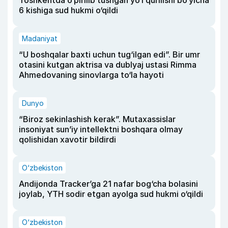
Toshkentda o‘pirilib tushgan yo‘l qurilishi bo‘yicha
6 kishiga sud hukmi o‘qildi
Madaniyat
“U boshqalar baxti uchun tug‘ilgan edi”. Bir umr
otasini kutgan aktrisa va dublyaj ustasi Rimma
Ahmedovaning sinovlarga to‘la hayoti
Dunyo
“Biroz sekinlashish kerak”. Mutaxassislar
insoniyat sun’iy intellektni boshqara olmay
qolishidan xavotir bildirdi
O‘zbekiston
Andijonda Tracker’ga 21 nafar bog‘cha bolasini
joylab, YTH sodir etgan ayolga sud hukmi o‘qildi
O‘zbekiston