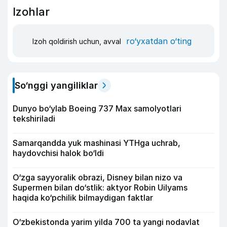
Izohlar
ro‘yxatdan o‘ting
Izoh qoldirish uchun, avval
So‘nggi yangiliklar
Dunyo bo‘ylab Boeing 737 Max samolyotlari
tekshiriladi
Samarqandda yuk mashinasi YTHga uchrab,
haydovchisi halok bo‘ldi
O‘zga sayyoralik obrazi, Disney bilan nizo va
Supermen bilan do‘stlik: aktyor Robin Uilyams
haqida ko‘pchilik bilmaydigan faktlar
O‘zbekistonda yarim yilda 700 ta yangi nodavlat