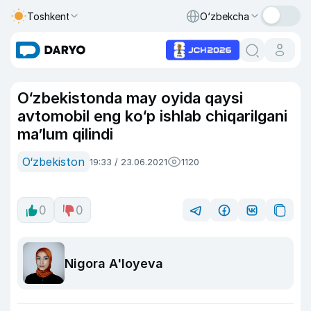
Toshkent
O‘zbekcha
O‘zbekistonda may oyida qaysi
avtomobil eng ko‘p ishlab chiqarilgani
ma’lum qilindi
O‘zbekiston
19:33 / 23.06.2021
1120
0
0
Nigora A'loyeva