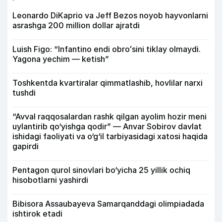
Leonardo DiKaprio va Jeff Bezos noyob hayvonlarni
asrashga 200 million dollar ajratdi
Luish Figo: “Infantino endi obroʻsini tiklay olmaydi.
Yagona yechim — ketish”
Toshkentda kvartiralar qimmatlashib, hovlilar narxi
tushdi
“Avval raqqosalardan rashk qilgan ayolim hozir meni
uylantirib qo‘yishga qodir” — Anvar Sobirov davlat
ishidagi faoliyati va o‘g‘il tarbiyasidagi xatosi haqida
gapirdi
Pentagon qurol sinovlari bo‘yicha 25 yillik ochiq
hisobotlarni yashirdi
Bibisora Assaubayeva Samarqanddagi olimpiadada
ishtirok etadi