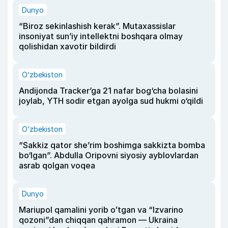
Dunyo
“Biroz sekinlashish kerak”. Mutaxassislar
insoniyat sun’iy intellektni boshqara olmay
qolishidan xavotir bildirdi
O‘zbekiston
Andijonda Tracker’ga 21 nafar bog‘cha bolasini
joylab, YTH sodir etgan ayolga sud hukmi o‘qildi
O‘zbekiston
“Sakkiz qator she’rim boshimga sakkizta bomba
bo‘lgan”. Abdulla Oripovni siyosiy ayblovlardan
asrab qolgan voqea
Dunyo
Mariupol qamalini yorib oʻtgan va “Izvarino
qozoni”dan chiqqan qahramon — Ukraina