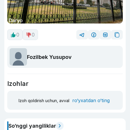
0
0
Fozilbek Yusupov
Izohlar
ro‘yxatdan o‘ting
Izoh qoldirish uchun, avval
So‘nggi yangiliklar