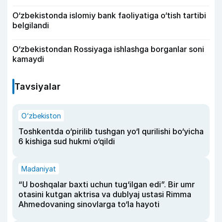
O‘zbekistonda islomiy bank faoliyatiga o‘tish tartibi
belgilandi
O‘zbekistondan Rossiyaga ishlashga borganlar soni
kamaydi
Tavsiyalar
O‘zbekiston
Toshkentda o‘pirilib tushgan yo‘l qurilishi bo‘yicha
6 kishiga sud hukmi o‘qildi
Madaniyat
“U boshqalar baxti uchun tug‘ilgan edi”. Bir umr
otasini kutgan aktrisa va dublyaj ustasi Rimma
Ahmedovaning sinovlarga to‘la hayoti