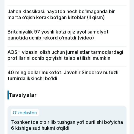
Jahon klassikasi: hayotda hech bo‘lmaganda bir
marta o‘qish kerak bo‘lgan kitoblar (II qism)
Britaniyalik 97 yoshli ko‘zi ojiz ayol samolyot
qanotida uchib rekord o‘rnatdi (video)
AQSH vizasini olish uchun jurnalistlar tarmoqlardagi
profillarini ochib qo‘yishi talab etilishi mumkin
40 ming dollar mukofot: Javohir Sindorov nufuzli
turnirda ikkinchi bo‘ldi
Tavsiyalar
O‘zbekiston
Toshkentda o‘pirilib tushgan yo‘l qurilishi bo‘yicha
6 kishiga sud hukmi o‘qildi