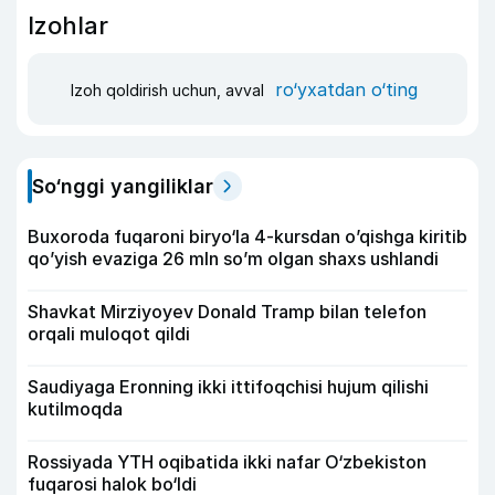
Izohlar
ro‘yxatdan o‘ting
Izoh qoldirish uchun, avval
So‘nggi yangiliklar
Buxoroda fuqaroni biryo‘la 4-kursdan o’qishga kiritib
qo’yish evaziga 26 mln so’m olgan shaxs ushlandi
Shavkat Mirziyoyev Donald Tramp bilan telefon
orqali muloqot qildi
Saudiyaga Eronning ikki ittifoqchisi hujum qilishi
kutilmoqda
Rossiyada YTH oqibatida ikki nafar O‘zbekiston
fuqarosi halok bo‘ldi