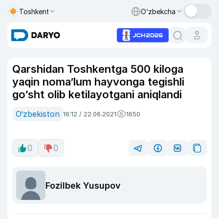
Toshkent
O‘zbekcha
Qarshidan Toshkentga 500 kiloga
yaqin noma’lum hayvonga tegishli
go‘sht olib ketilayotgani aniqlandi
O‘zbekiston
16:12 / 22.06.2021
1650
0
0
Fozilbek Yusupov