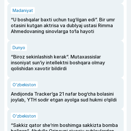
Madaniyat
“U boshqalar baxti uchun tug‘ilgan edi”. Bir umr
otasini kutgan aktrisa va dublyaj ustasi Rimma
Ahmedovaning sinovlarga to‘la hayoti
Dunyo
“Biroz sekinlashish kerak”. Mutaxassislar
insoniyat sun’iy intellektni boshqara olmay
qolishidan xavotir bildirdi
O‘zbekiston
Andijonda Tracker’ga 21 nafar bog‘cha bolasini
joylab, YTH sodir etgan ayolga sud hukmi o‘qildi
O‘zbekiston
“Sakkiz qator she’rim boshimga sakkizta bomba