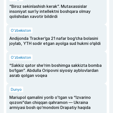
“Biroz sekinlashish kerak”. Mutaxassislar
insoniyat sun’iy intellektni boshqara olmay
qolishidan xavotir bildirdi
O‘zbekiston
Andijonda Tracker’ga 21 nafar bog‘cha bolasini
joylab, YTH sodir etgan ayolga sud hukmi o‘qildi
O‘zbekiston
“Sakkiz qator she’rim boshimga sakkizta bomba
bo‘lgan”. Abdulla Oripovni siyosiy ayblovlardan
asrab qolgan voqea
Dunyo
Mariupol qamalini yorib oʻtgan va “Izvarino
qozoni”dan chiqqan qahramon — Ukraina
armiyasi bosh qoʻmondoni Drapatiy haqida