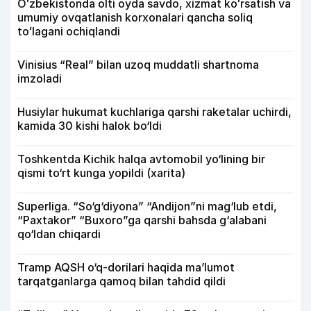
Oʻzbekistonda olti oyda savdo, xizmat koʻrsatish va
umumiy ovqatlanish korxonalari qancha soliq
toʻlagani ochiqlandi
Vinisius “Real” bilan uzoq muddatli shartnoma
imzoladi
Husiylar hukumat kuchlariga qarshi raketalar uchirdi,
kamida 30 kishi halok bo‘ldi
Toshkentda Kichik halqa avtomobil yo‘lining bir
qismi to‘rt kunga yopildi (xarita)
Superliga. “So‘g‘diyona” “Andijon”ni mag‘lub etdi,
“Paxtakor” “Buxoro”ga qarshi bahsda g‘alabani
qo‘ldan chiqardi
Tramp AQSH o‘q-dorilari haqida ma’lumot
tarqatganlarga qamoq bilan tahdid qildi