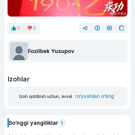
0
0
Fozilbek Yusupov
Izohlar
ro‘yxatdan o‘ting
Izoh qoldirish uchun, avval
So‘nggi yangiliklar