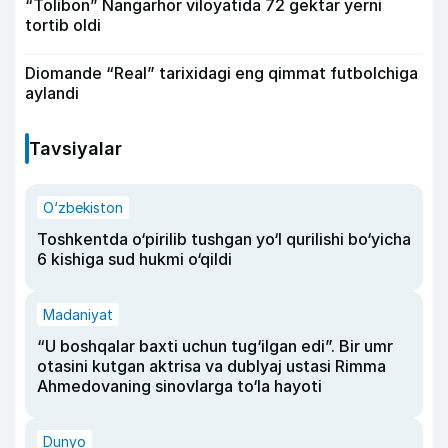
“Tolibon” Nangarhor viloyatida 72 gektar yerni
tortib oldi
Diomande “Real” tarixidagi eng qimmat futbolchiga
aylandi
Tavsiyalar
O‘zbekiston
Toshkentda o‘pirilib tushgan yo‘l qurilishi bo‘yicha
6 kishiga sud hukmi o‘qildi
Madaniyat
“U boshqalar baxti uchun tug‘ilgan edi”. Bir umr
otasini kutgan aktrisa va dublyaj ustasi Rimma
Ahmedovaning sinovlarga to‘la hayoti
Dunyo