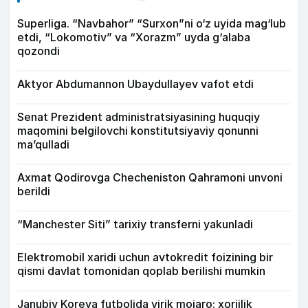
Superliga. “Navbahor” “Surxon”ni o‘z uyida mag‘lub
etdi, “Lokomotiv” va “Xorazm” uyda g‘alaba
qozondi
Aktyor Abdu­mannon Ubaydullayev vafot etdi
Senat Prezident administratsiyasining huquqiy
maqomini belgilovchi konstitutsiyaviy qonunni
ma’qulladi
Axmat Qodirovga Checheniston Qahramoni unvoni
berildi
“Manchester Siti” tarixiy transferni yakunladi
Elektromobil xaridi uchun avtokredit foizining bir
qismi davlat tomonidan qoplab berilishi mumkin
Janubiy Koreya futbolida yirik mojaro: xorijlik