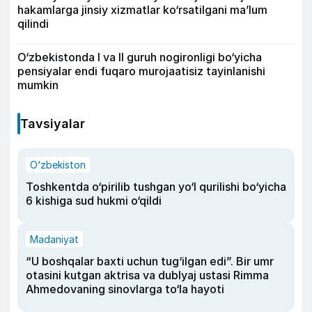
hakamlarga jinsiy xizmatlar ko‘rsatilgani ma’lum
qilindi
O‘zbekistonda I va II guruh nogironligi bo‘yicha
pensiyalar endi fuqaro murojaatisiz tayinlanishi
mumkin
Tavsiyalar
O‘zbekiston
Toshkentda o‘pirilib tushgan yo‘l qurilishi bo‘yicha
6 kishiga sud hukmi o‘qildi
Madaniyat
“U boshqalar baxti uchun tug‘ilgan edi”. Bir umr
otasini kutgan aktrisa va dublyaj ustasi Rimma
Ahmedovaning sinovlarga to‘la hayoti