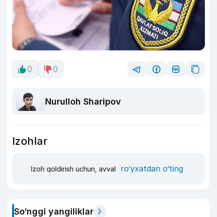
0
0
Nurulloh Sharipov
Izohlar
ro‘yxatdan o‘ting
Izoh qoldirish uchun, avval
So‘nggi yangiliklar