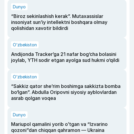
Dunyo
“Biroz sekinlashish kerak”. Mutaxassislar
insoniyat sun’iy intellektni boshqara olmay
qolishidan xavotir bildirdi
O‘zbekiston
Andijonda Tracker’ga 21 nafar bog‘cha bolasini
joylab, YTH sodir etgan ayolga sud hukmi o‘qildi
O‘zbekiston
“Sakkiz qator she’rim boshimga sakkizta bomba
bo‘lgan”. Abdulla Oripovni siyosiy ayblovlardan
asrab qolgan voqea
Dunyo
Mariupol qamalini yorib oʻtgan va “Izvarino
qozoni”dan chiqqan qahramon — Ukraina