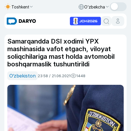
Toshkent
O‘zbekcha
Samarqandda DSI xodimi YPX
mashinasida vafot etgach, viloyat
soliqchilariga mast holda avtomobil
boshqarmaslik tushuntirildi
O‘zbekiston
23:58 / 21.06.2021
1448