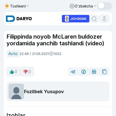
Toshkent
O‘zbekcha
Filippinda noyob McLaren buldozer
yordamida yanchib tashlandi (video)
Avto
22:46 / 21.06.2021
1022
0
0
Fozilbek Yusupov
Izohlar