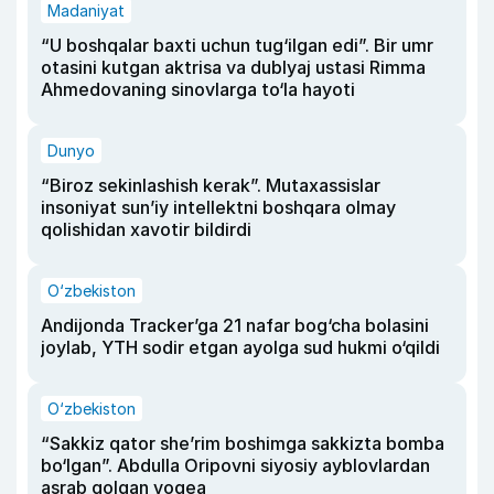
Madaniyat
“U boshqalar baxti uchun tug‘ilgan edi”. Bir umr
otasini kutgan aktrisa va dublyaj ustasi Rimma
Ahmedovaning sinovlarga to‘la hayoti
Dunyo
“Biroz sekinlashish kerak”. Mutaxassislar
insoniyat sun’iy intellektni boshqara olmay
qolishidan xavotir bildirdi
O‘zbekiston
Andijonda Tracker’ga 21 nafar bog‘cha bolasini
joylab, YTH sodir etgan ayolga sud hukmi o‘qildi
O‘zbekiston
“Sakkiz qator she’rim boshimga sakkizta bomba
bo‘lgan”. Abdulla Oripovni siyosiy ayblovlardan
asrab qolgan voqea