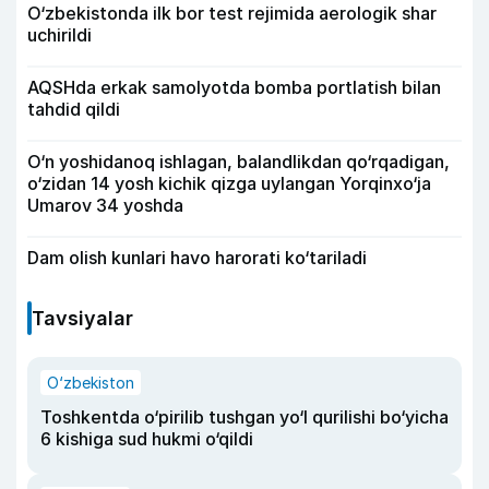
O‘zbekistonda ilk bor test rejimida aerologik shar
uchirildi
AQSHda erkak samolyotda bomba portlatish bilan
tahdid qildi
O‘n yoshidanoq ishlagan, balandlikdan qo‘rqadigan,
o‘zidan 14 yosh kichik qizga uylangan Yorqinxo‘ja
Umarov 34 yoshda
Dam olish kunlari havo harorati ko‘tariladi
Tavsiyalar
O‘zbekiston
Toshkentda o‘pirilib tushgan yo‘l qurilishi bo‘yicha
6 kishiga sud hukmi o‘qildi