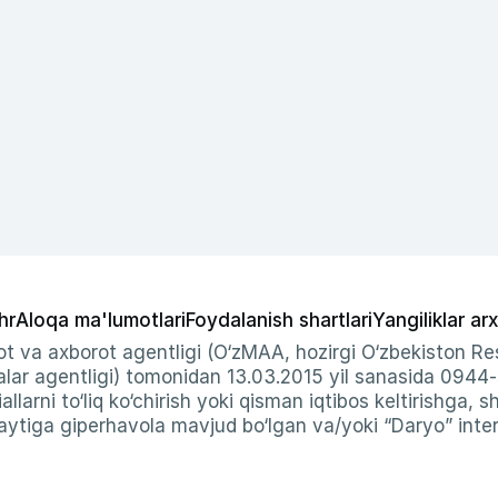
hr
Aloqa ma'lumotlari
Foydalanish shartlari
Yangiliklar arx
t va axborot agentligi (O‘zMAA, hozirgi O‘zbekiston Res
ar agentligi) tomonidan 13.03.2015 yil sanasida 0944
allarni to‘liq ko‘chirish yoki qisman iqtibos keltirishga, 
ytiga giperhavola mavjud bo‘lgan va/yoki “Daryo” intern