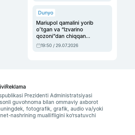
qolgan voqea
Dunyo
Mariupol qamalini yorib
oʻtgan va “Izvarino
qozoni”dan chiqqan
qahramon — Ukraina
19:50 / 29.07.2026
armiyasi bosh
qoʻmondoni Drapatiy
haqida
ivi
Reklama
publikasi Prezidenti Administratsiyasi
-sonli guvohnoma bilan ommaviy axborot
shuningdek, fotografik, grafik, audio va/yoki
et-nashrining muallifligini ko‘rsatuvchi