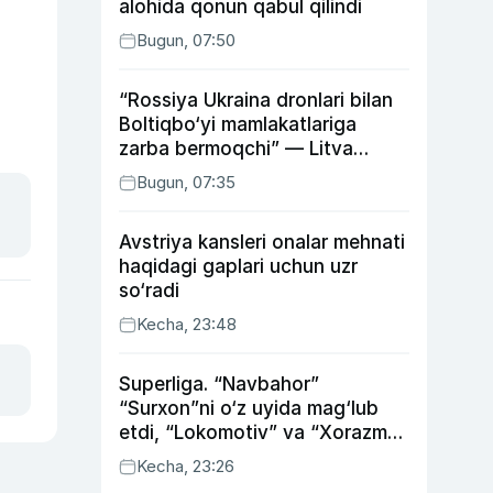
alohida qonun qabul qilindi
Bugun, 07:50
“Rossiya Ukraina dronlari bilan
Boltiqbo‘yi mamlakatlariga
zarba bermoqchi” — Litva
mudofaa vaziri
Bugun, 07:35
Avstriya kansleri onalar mehnati
haqidagi gaplari uchun uzr
so‘radi
Kecha, 23:48
Superliga. “Navbahor”
“Surxon”ni o‘z uyida mag‘lub
etdi, “Lokomotiv” va “Xorazm”
uyda g‘alaba qozondi
Kecha, 23:26