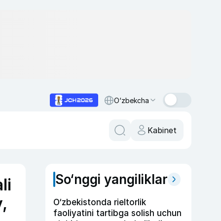
O‘zbekcha
Kabinet
So‘nggi yangiliklar
li
,
O‘zbekistonda rieltorlik
faoliyatini tartibga solish uchun