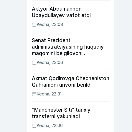
Aktyor Abdu­mannon
Ubaydullayev vafot etdi
Kecha, 23:08
Senat Prezident
administratsiyasining huquqiy
maqomini belgilovchi
konstitutsiyaviy qonunni
Kecha, 23:06
ma’qulladi
Axmat Qodirovga Checheniston
Qahramoni unvoni berildi
Kecha, 22:31
“Manchester Siti” tarixiy
transferni yakunladi
Kecha, 22:06