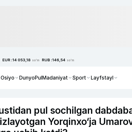
EUR :
RUB :
14 053,18
146,54
so'm
so'm
 Osiyo
Dunyo
Pul
Madaniyat
Sport
Layfstayl
ustidan pul sochilgan dabdaba
 izlayotgan Yorqinxo‘ja Umarov