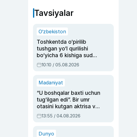
Tavsiyalar
O‘zbekiston
Toshkentda o‘pirilib
tushgan yo‘l qurilishi
bo‘yicha 6 kishiga sud
hukmi o‘qildi
10:10 / 05.08.2026
Madaniyat
“U boshqalar baxti uchun
tug‘ilgan edi”. Bir umr
otasini kutgan aktrisa va
dublyaj ustasi Rimma
13:55 / 04.08.2026
Ahmedovaning
sinovlarga to‘la hayoti
Dunyo