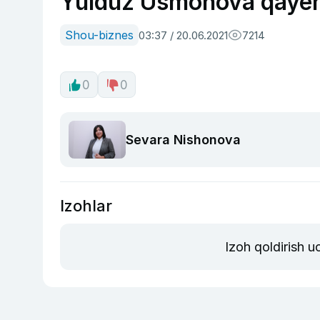
Yulduz Usmonova qayerg
Shou-biznes
03:37 / 20.06.2021
7214
0
0
Sevara Nishonova
Izohlar
Izoh qoldirish 