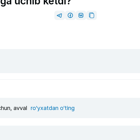
a uchib ketdi?
uchun, avval
ro‘yxatdan o‘ting