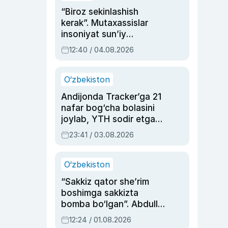
“Biroz sekinlashish
kerak”. Mutaxassislar
insoniyat sun’iy
intellektni boshqara
12:40 / 04.08.2026
olmay qolishidan xavotir
bildirdi
O‘zbekiston
Andijonda Tracker’ga 21
nafar bog‘cha bolasini
joylab, YTH sodir etgan
ayolga sud hukmi o‘qildi
23:41 / 03.08.2026
O‘zbekiston
“Sakkiz qator she’rim
boshimga sakkizta
bomba bo‘lgan”. Abdulla
Oripovni siyosiy
12:24 / 01.08.2026
ayblovlardan asrab