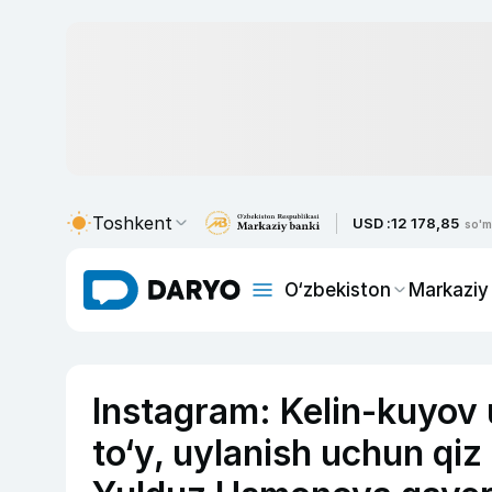
Toshkent
USD :
12 178,85
so'm
O‘zbekiston
Markaziy
Instagram: Kelin-kuyov 
to‘y, uylanish uchun qiz