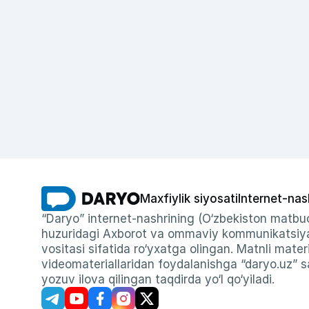
Maxfiylik siyosati
Internet-nas
“Daryo” internet-nashrining (O‘zbekiston matbuo
huzuridagi Axborot va ommaviy kommunikatsiyal
vositasi sifatida ro‘yxatga olingan. Matnli materi
videomateriallaridan foydalanishga “daryo.uz” sa
yozuv ilova qilingan taqdirda yo‘l qo‘yiladi.