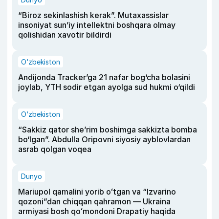
“Biroz sekinlashish kerak”. Mutaxassislar
insoniyat sun’iy intellektni boshqara olmay
qolishidan xavotir bildirdi
O‘zbekiston
Andijonda Tracker’ga 21 nafar bog‘cha bolasini
joylab, YTH sodir etgan ayolga sud hukmi o‘qildi
O‘zbekiston
“Sakkiz qator she’rim boshimga sakkizta bomba
bo‘lgan”. Abdulla Oripovni siyosiy ayblovlardan
asrab qolgan voqea
Dunyo
Mariupol qamalini yorib oʻtgan va “Izvarino
qozoni”dan chiqqan qahramon — Ukraina
armiyasi bosh qoʻmondoni Drapatiy haqida