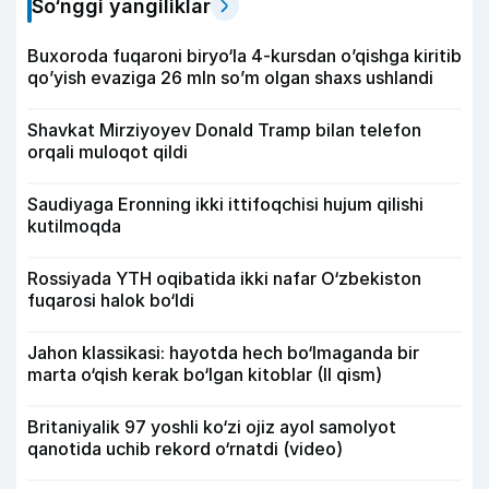
So‘nggi yangiliklar
Buxoroda fuqaroni biryo‘la 4-kursdan o’qishga kiritib
qo’yish evaziga 26 mln so’m olgan shaxs ushlandi
Shavkat Mirziyoyev Donald Tramp bilan telefon
orqali muloqot qildi
Saudiyaga Eronning ikki ittifoqchisi hujum qilishi
kutilmoqda
Rossiyada YTH oqibatida ikki nafar O‘zbekiston
fuqarosi halok bo‘ldi
Jahon klassikasi: hayotda hech bo‘lmaganda bir
marta o‘qish kerak bo‘lgan kitoblar (II qism)
Britaniyalik 97 yoshli ko‘zi ojiz ayol samolyot
qanotida uchib rekord o‘rnatdi (video)