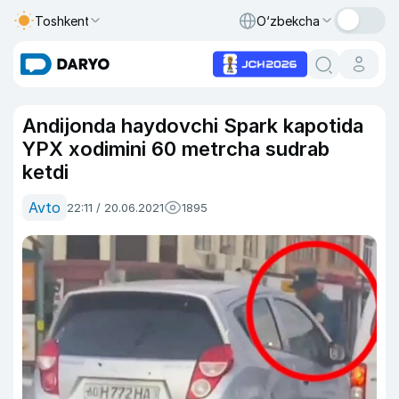
Toshkent
O‘zbekcha
Andijonda haydovchi Spark kapotida
YPX xodimini 60 metrcha sudrab
ketdi
Avto
22:11 / 20.06.2021
1895