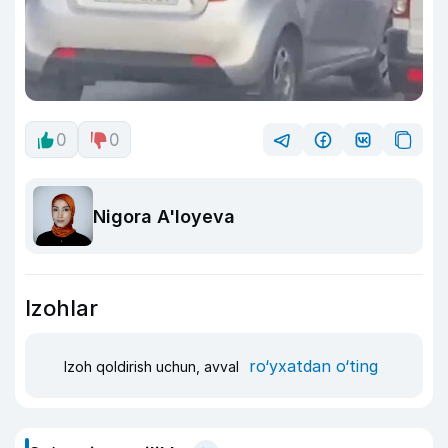
0
0
Nigora A'loyeva
Izohlar
ro‘yxatdan o‘ting
Izoh qoldirish uchun, avval