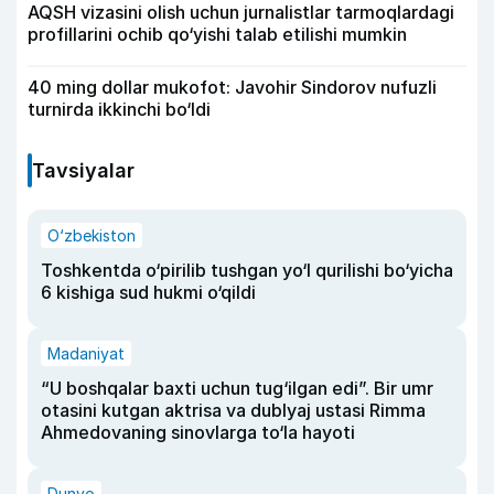
AQSH vizasini olish uchun jurnalistlar tarmoqlardagi
profillarini ochib qo‘yishi talab etilishi mumkin
40 ming dollar mukofot: Javohir Sindorov nufuzli
turnirda ikkinchi bo‘ldi
Tavsiyalar
O‘zbekiston
Toshkentda o‘pirilib tushgan yo‘l qurilishi bo‘yicha
6 kishiga sud hukmi o‘qildi
Madaniyat
“U boshqalar baxti uchun tug‘ilgan edi”. Bir umr
otasini kutgan aktrisa va dublyaj ustasi Rimma
Ahmedovaning sinovlarga to‘la hayoti
Dunyo