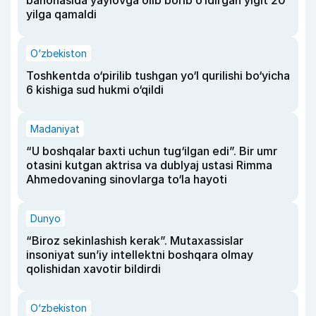
yilga qamaldi
O‘zbekiston
Toshkentda o‘pirilib tushgan yo‘l qurilishi bo‘yicha
6 kishiga sud hukmi o‘qildi
Madaniyat
“U boshqalar baxti uchun tug‘ilgan edi”. Bir umr
otasini kutgan aktrisa va dublyaj ustasi Rimma
Ahmedovaning sinovlarga to‘la hayoti
Dunyo
“Biroz sekinlashish kerak”. Mutaxassislar
insoniyat sun’iy intellektni boshqara olmay
qolishidan xavotir bildirdi
O‘zbekiston