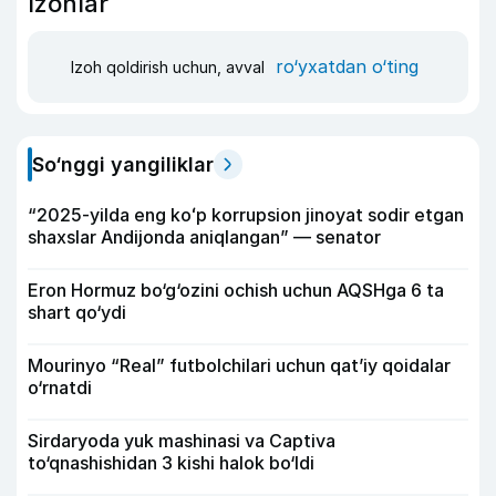
Izohlar
ro‘yxatdan o‘ting
Izoh qoldirish uchun, avval
So‘nggi yangiliklar
“2025-yilda eng koʻp korrupsion jinoyat sodir etgan
shaxslar Andijonda aniqlangan” — senator
Eron Hormuz bo‘g‘ozini ochish uchun AQSHga 6 ta
shart qo‘ydi
Mourinyo “Real” futbolchilari uchun qat’iy qoidalar
o‘rnatdi
Sirdaryoda yuk mashinasi va Captiva
to‘qnashishidan 3 kishi halok bo‘ldi