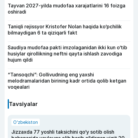
Tayvan 2027-yilda mudofaa xarajatlarini 16 foizga
oshiradi
Taniqli rejissyor Kristofer Nolan haqida ko‘pchilik
bilmaydigan 6 ta qiziqarli fakt
Saudiya mudofaa pakti imzolaganidan ikki kun o‘tib
husiylar qirollikning neftni qayta ishlash zavodiga
hujum qildi
“Tansoqchi”: Gollivudning eng yaxshi
melodramalaridan birining kadr ortida qolib ketgan
voqealari
Tavsiyalar
O‘zbekiston
Jizzaxda 77 yoshli taksichini qo‘y sotib olish
bahonasida yaylovga olib borib o‘ldirgan yigit 20