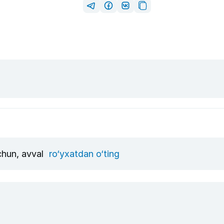
uchun, avval
ro‘yxatdan o‘ting