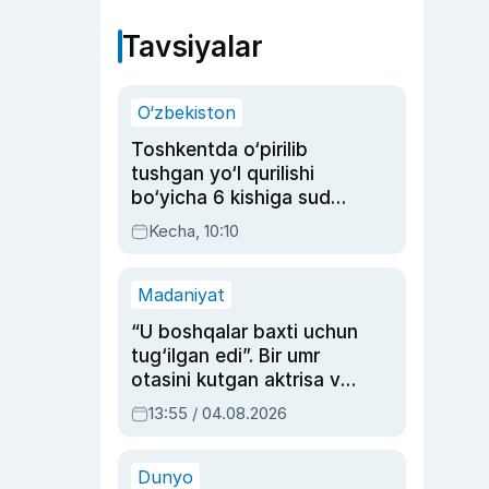
Tavsiyalar
O‘zbekiston
Toshkentda o‘pirilib
tushgan yo‘l qurilishi
bo‘yicha 6 kishiga sud
hukmi o‘qildi
Kecha, 10:10
Madaniyat
“U boshqalar baxti uchun
tug‘ilgan edi”. Bir umr
otasini kutgan aktrisa va
dublyaj ustasi Rimma
13:55 / 04.08.2026
Ahmedovaning
sinovlarga to‘la hayoti
Dunyo