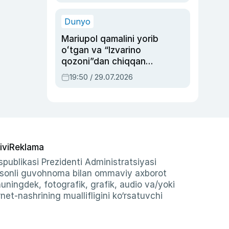
qolgan voqea
Dunyo
Mariupol qamalini yorib
oʻtgan va “Izvarino
qozoni”dan chiqqan
qahramon — Ukraina
19:50 / 29.07.2026
armiyasi bosh
qoʻmondoni Drapatiy
haqida
ivi
Reklama
publikasi Prezidenti Administratsiyasi
-sonli guvohnoma bilan ommaviy axborot
shuningdek, fotografik, grafik, audio va/yoki
et-nashrining muallifligini ko‘rsatuvchi