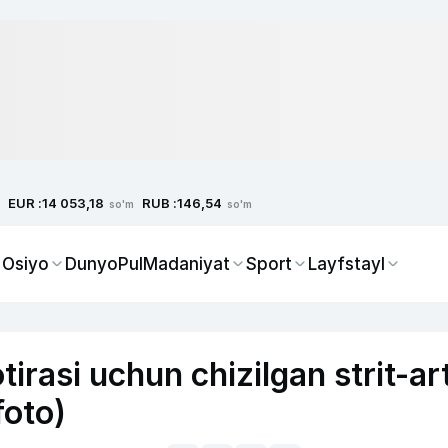
EUR :
RUB :
14 053,18
146,54
so'm
so'm
 Osiyo
Dunyo
Pul
Madaniyat
Sport
Layfstayl
irasi uchun chizilgan strit-ar
foto)