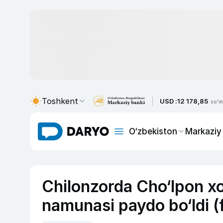
Toshkent
USD :
12 178,85
so'm
O‘zbekiston
Markaziy
Chilonzorda Cho‘lpon xot
namunasi paydo bo‘ldi (