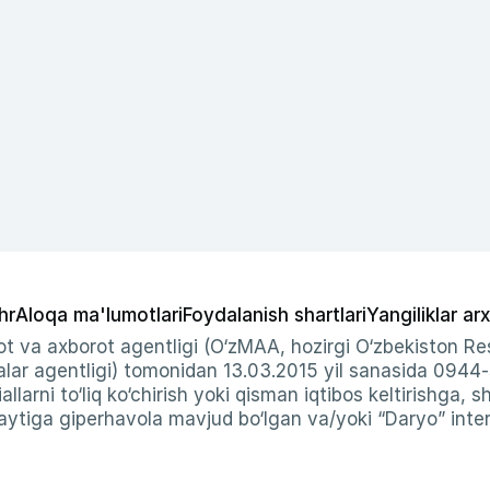
hr
Aloqa ma'lumotlari
Foydalanish shartlari
Yangiliklar arx
t va axborot agentligi (O‘zMAA, hozirgi O‘zbekiston Res
ar agentligi) tomonidan 13.03.2015 yil sanasida 0944
allarni to‘liq ko‘chirish yoki qisman iqtibos keltirishga, 
ytiga giperhavola mavjud bo‘lgan va/yoki “Daryo” intern