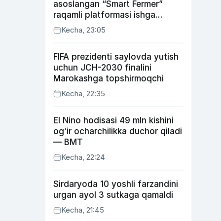
asoslangan “Smart Fermer”
raqamli platformasi ishga
tushiriladi
Kecha, 23:05
FIFA prezidenti saylovda yutish
uchun JCH-2030 finalini
Marokashga topshirmoqchi
Kecha, 22:35
El Nino hodisasi 49 mln kishini
og‘ir ocharchilikka duchor qiladi
— BMT
Kecha, 22:24
Sirdaryoda 10 yoshli farzandini
urgan ayol 3 sutkaga qamaldi
Kecha, 21:45