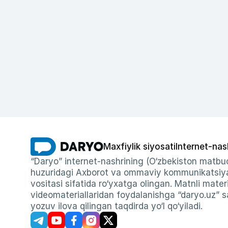
Maxfiylik siyosati
Internet-nas
“Daryo” internet-nashrining (O‘zbekiston matbuo
huzuridagi Axborot va ommaviy kommunikatsiyal
vositasi sifatida ro‘yxatga olingan. Matnli materi
videomateriallaridan foydalanishga “daryo.uz” sa
yozuv ilova qilingan taqdirda yo‘l qo‘yiladi.