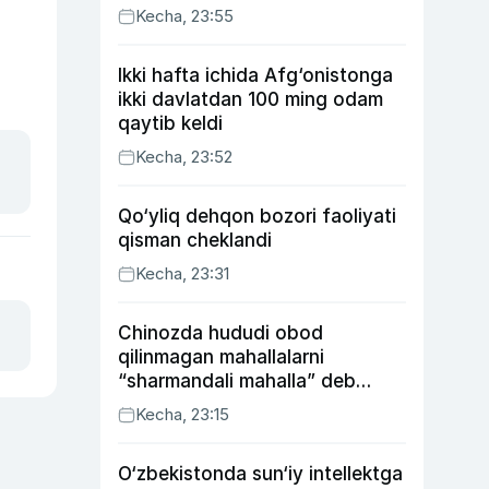
Kecha, 23:55
Ikki hafta ichida Afg‘onistonga
ikki davlatdan 100 ming odam
qaytib keldi
Kecha, 23:52
Qo‘yliq dehqon bozori faoliyati
qisman cheklandi
Kecha, 23:31
Chinozda hududi obod
qilinmagan mahallalarni
“sharmandali mahalla” deb
belgilash boshlandi
Kecha, 23:15
O‘zbekistonda sun‘iy intellektga