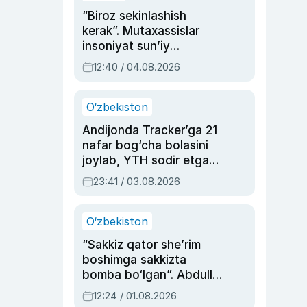
“Biroz sekinlashish
kerak”. Mutaxassislar
insoniyat sun’iy
intellektni boshqara
12:40 / 04.08.2026
olmay qolishidan xavotir
bildirdi
O‘zbekiston
Andijonda Tracker’ga 21
nafar bog‘cha bolasini
joylab, YTH sodir etgan
ayolga sud hukmi o‘qildi
23:41 / 03.08.2026
O‘zbekiston
“Sakkiz qator she’rim
boshimga sakkizta
bomba bo‘lgan”. Abdulla
Oripovni siyosiy
12:24 / 01.08.2026
ayblovlardan asrab