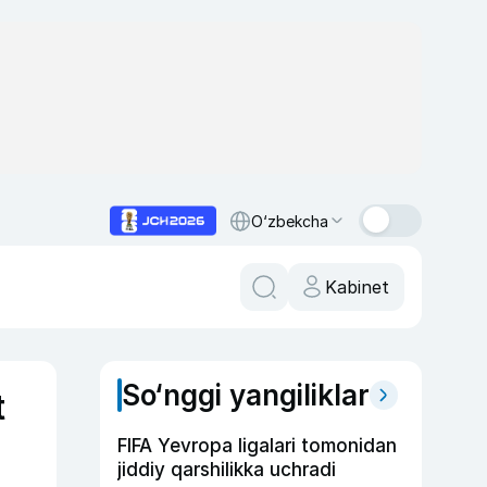
O‘zbekcha
Kabinet
So‘nggi yangiliklar
t
FIFA Yevropa ligalari tomonidan
jiddiy qarshilikka uchradi