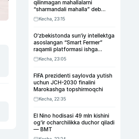
qilinmagan mahallalarni
“sharmandali mahalla” deb
belgilash boshlandi
Kecha, 23:15
O‘zbekistonda sun‘iy intellektga
asoslangan “Smart Fermer”
raqamli platformasi ishga
tushiriladi
Kecha, 23:05
FIFA prezidenti saylovda yutish
uchun JCH-2030 finalini
Marokashga topshirmoqchi
Kecha, 22:35
El Nino hodisasi 49 mln kishini
og‘ir ocharchilikka duchor qiladi
— BMT
Kecha, 22:24