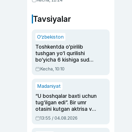
Tavsiyalar
O‘zbekiston
Toshkentda o‘pirilib
tushgan yo‘l qurilishi
bo‘yicha 6 kishiga sud
hukmi o‘qildi
Kecha, 10:10
Madaniyat
“U boshqalar baxti uchun
tug‘ilgan edi”. Bir umr
otasini kutgan aktrisa va
dublyaj ustasi Rimma
13:55 / 04.08.2026
Ahmedovaning
sinovlarga to‘la hayoti