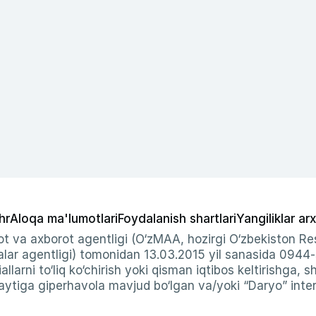
hr
Aloqa ma'lumotlari
Foydalanish shartlari
Yangiliklar arx
t va axborot agentligi (O‘zMAA, hozirgi O‘zbekiston Res
ar agentligi) tomonidan 13.03.2015 yil sanasida 0944
allarni to‘liq ko‘chirish yoki qisman iqtibos keltirishga, 
ytiga giperhavola mavjud bo‘lgan va/yoki “Daryo” intern