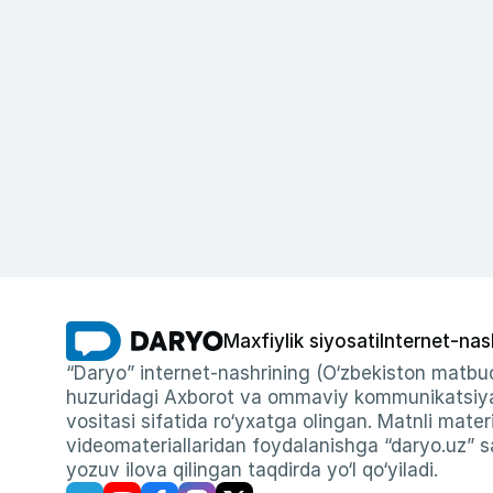
Maxfiylik siyosati
Internet-nas
“Daryo” internet-nashrining (O‘zbekiston matbuo
huzuridagi Axborot va ommaviy kommunikatsiyal
vositasi sifatida ro‘yxatga olingan. Matnli materi
videomateriallaridan foydalanishga “daryo.uz” sa
yozuv ilova qilingan taqdirda yo‘l qo‘yiladi.