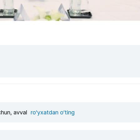
uchun, avval
ro‘yxatdan o‘ting