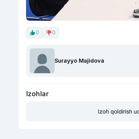
0
0
Surayyo Majidova
Izohlar
Izoh qoldirish 