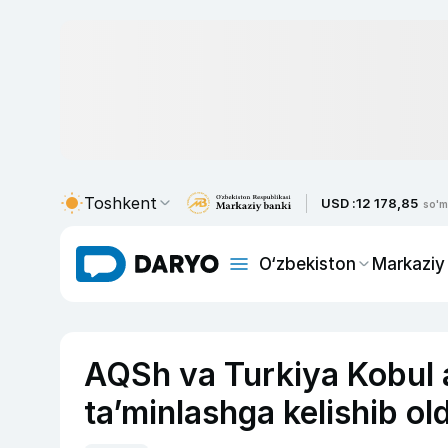
Toshkent
USD :
12 178,85
so'm
O‘zbekiston
Markaziy
AQSh va Turkiya Kobul a
ta’minlashga kelishib old