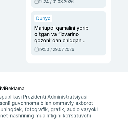
12:24 / 01.08.2026
ayblovlardan asrab
qolgan voqea
Dunyo
Mariupol qamalini yorib
oʻtgan va “Izvarino
qozoni”dan chiqqan
qahramon — Ukraina
19:50 / 29.07.2026
armiyasi bosh
qoʻmondoni Drapatiy
haqida
ivi
Reklama
publikasi Prezidenti Administratsiyasi
-sonli guvohnoma bilan ommaviy axborot
shuningdek, fotografik, grafik, audio va/yoki
et-nashrining muallifligini ko‘rsatuvchi