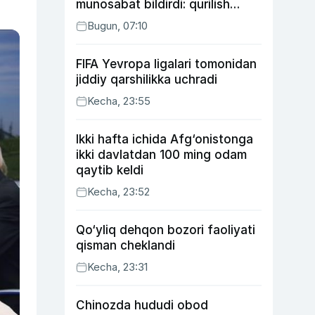
munosabat bildirdi: qurilish
ishlarining 53 foizi yakunlangan
Bugun, 07:10
FIFA Yevropa ligalari tomonidan
jiddiy qarshilikka uchradi
Kecha, 23:55
Ikki hafta ichida Afg‘onistonga
ikki davlatdan 100 ming odam
qaytib keldi
Kecha, 23:52
Qo‘yliq dehqon bozori faoliyati
qisman cheklandi
Kecha, 23:31
Chinozda hududi obod