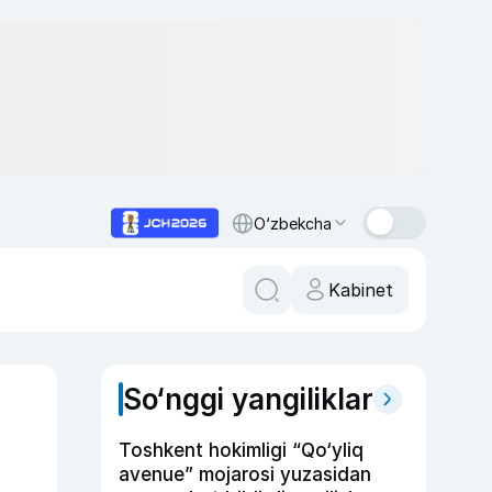
O‘zbekcha
Kabinet
So‘nggi yangiliklar
Toshkent hokimligi “Qo‘yliq
avenue” mojarosi yuzasidan