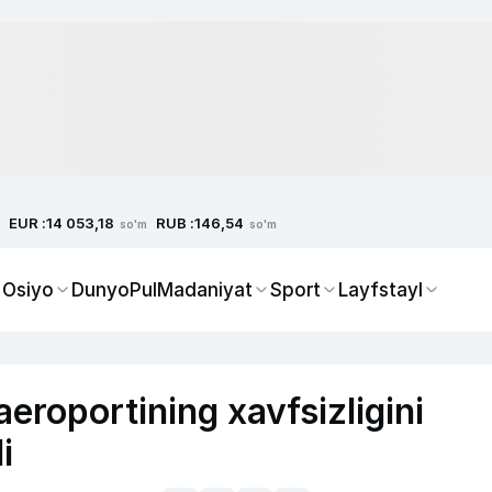
EUR :
RUB :
14 053,18
146,54
so'm
so'm
 Osiyo
Dunyo
Pul
Madaniyat
Sport
Layfstayl
eroportining xavfsizligini
i