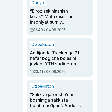
Dunyo
“Biroz sekinlashish
kerak”. Mutaxassislar
insoniyat sun’iy
intellektni boshqara
12:40 / 04.08.2026
olmay qolishidan xavotir
bildirdi
O‘zbekiston
Andijonda Tracker’ga 21
nafar bog‘cha bolasini
joylab, YTH sodir etgan
ayolga sud hukmi o‘qildi
23:41 / 03.08.2026
O‘zbekiston
“Sakkiz qator she’rim
boshimga sakkizta
bomba bo‘lgan”. Abdulla
Oripovni siyosiy