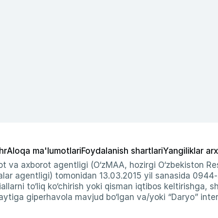
hr
Aloqa ma'lumotlari
Foydalanish shartlari
Yangiliklar arx
t va axborot agentligi (O‘zMAA, hozirgi O‘zbekiston Res
ar agentligi) tomonidan 13.03.2015 yil sanasida 0944
allarni to‘liq ko‘chirish yoki qisman iqtibos keltirishga, 
ytiga giperhavola mavjud bo‘lgan va/yoki “Daryo” intern