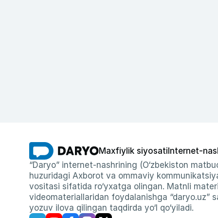
Maxfiylik siyosati
Internet-nas
“Daryo” internet-nashrining (O‘zbekiston matbuo
huzuridagi Axborot va ommaviy kommunikatsiyal
vositasi sifatida ro‘yxatga olingan. Matnli materi
videomateriallaridan foydalanishga “daryo.uz” sa
yozuv ilova qilingan taqdirda yo‘l qo‘yiladi.