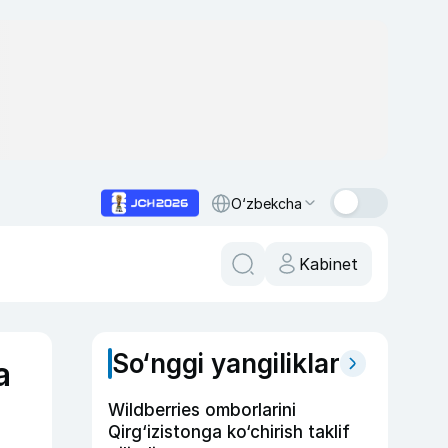
O‘zbekcha
Kabinet
So‘nggi yangiliklar
a
Wildberries omborlarini
Qirg‘izistonga ko‘chirish taklif