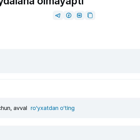
oydalana olmayapti
uchun, avval
ro‘yxatdan o‘ting