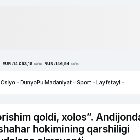
EUR :
RUB :
14 053,18
146,54
so'm
so'm
 Osiyo
Dunyo
Pul
Madaniyat
Sport
Layfstayl
rishim qoldi, xolos”. Andijond
shahar hokimining qarshiligi