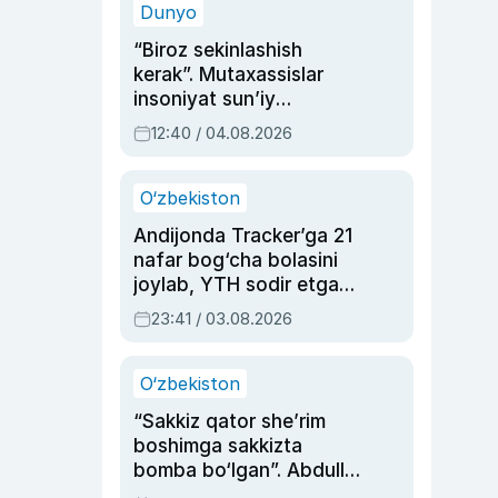
Dunyo
“Biroz sekinlashish
kerak”. Mutaxassislar
insoniyat sun’iy
intellektni boshqara
12:40 / 04.08.2026
olmay qolishidan xavotir
bildirdi
O‘zbekiston
Andijonda Tracker’ga 21
nafar bog‘cha bolasini
joylab, YTH sodir etgan
ayolga sud hukmi o‘qildi
23:41 / 03.08.2026
O‘zbekiston
“Sakkiz qator she’rim
boshimga sakkizta
bomba bo‘lgan”. Abdulla
Oripovni siyosiy