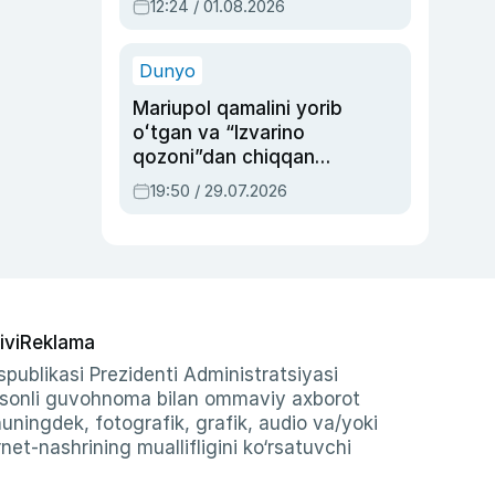
12:24 / 01.08.2026
ayblovlardan asrab
qolgan voqea
Dunyo
Mariupol qamalini yorib
oʻtgan va “Izvarino
qozoni”dan chiqqan
qahramon — Ukraina
19:50 / 29.07.2026
armiyasi bosh
qoʻmondoni Drapatiy
haqida
ivi
Reklama
publikasi Prezidenti Administratsiyasi
-sonli guvohnoma bilan ommaviy axborot
shuningdek, fotografik, grafik, audio va/yoki
et-nashrining muallifligini ko‘rsatuvchi