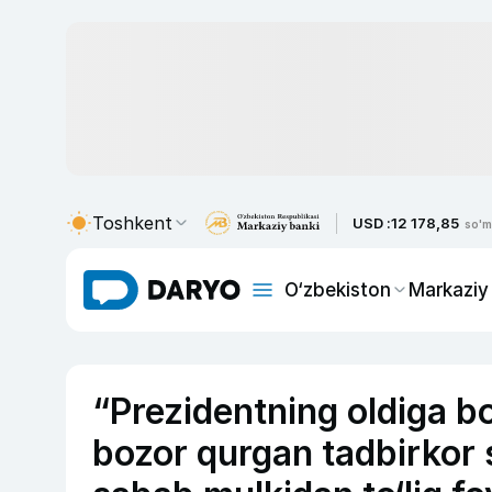
Toshkent
USD :
12 178,85
so'm
O‘zbekiston
Markaziy
“Prezidentning oldiga bo
bozor qurgan tadbirkor 