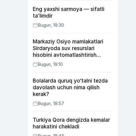
Eng yaxshi sarmoya — sifatli
ta’limdir
Bugun, 19:30
Markaziy Osiyo mamlakatlari
Sirdaryoda suv resurslari
hisobini avtomatlashtirish
rejasini ishlab chiqishni
Bugun, 19:10
ma’qulladi
Bolalarda quruq yo‘talni tezda
davolash uchun nima qilish
kerak?
Bugun, 18:57
Turkiya Qora dengizda kemalar
harakatini chekladi
Bugun, 18:45