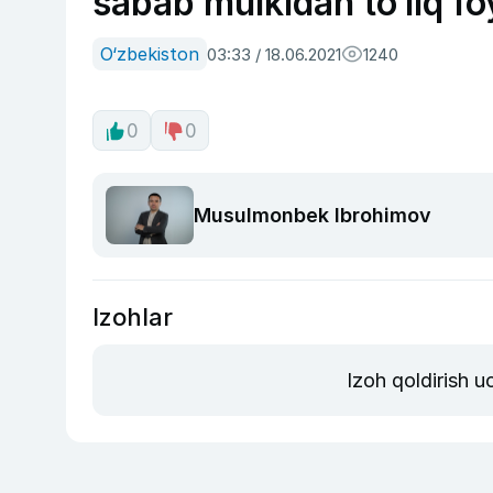
sabab mulkidan to‘liq f
O‘zbekiston
03:33 / 18.06.2021
1240
0
0
Musulmonbek Ibrohimov
Izohlar
Izoh qoldirish 