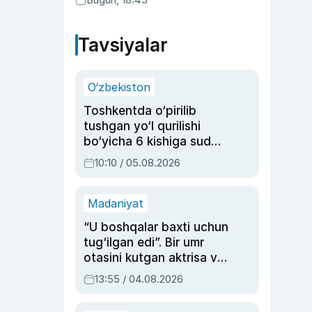
Tavsiyalar
O‘zbekiston
Toshkentda o‘pirilib
tushgan yo‘l qurilishi
bo‘yicha 6 kishiga sud
hukmi o‘qildi
10:10 / 05.08.2026
Madaniyat
“U boshqalar baxti uchun
tug‘ilgan edi”. Bir umr
otasini kutgan aktrisa va
dublyaj ustasi Rimma
13:55 / 04.08.2026
Ahmedovaning
sinovlarga to‘la hayoti