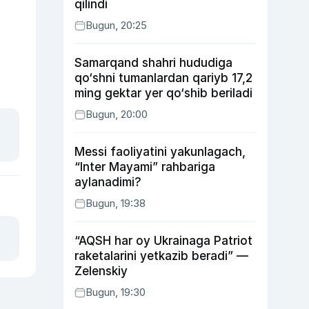
qilindi
Bugun, 20:25
Samarqand shahri hududiga
qo‘shni tumanlardan qariyb 17,2
ming gektar yer qo‘shib beriladi
Bugun, 20:00
Messi faoliyatini yakunlagach,
“Inter Mayami” rahbariga
aylanadimi?
Bugun, 19:38
“AQSH har oy Ukrainaga Patriot
raketalarini yetkazib beradi” —
Zelenskiy
Bugun, 19:30