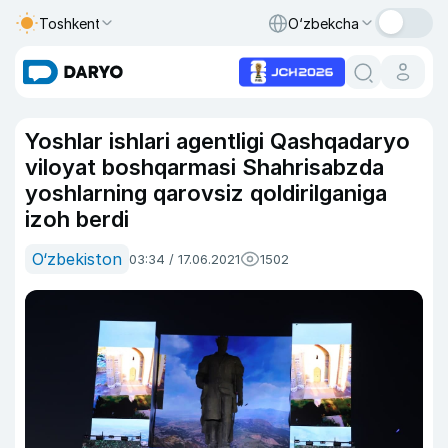
Toshkent
O‘zbekcha
Yoshlar ishlari agentligi Qashqadaryo
viloyat boshqarmasi Shahrisabzda
yoshlarning qarovsiz qoldirilganiga
izoh berdi
O‘zbekiston
03:34 / 17.06.2021
1502