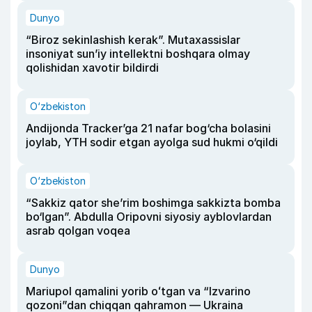
Dunyo
“Biroz sekinlashish kerak”. Mutaxassislar
insoniyat sun’iy intellektni boshqara olmay
qolishidan xavotir bildirdi
O‘zbekiston
Andijonda Tracker’ga 21 nafar bog‘cha bolasini
joylab, YTH sodir etgan ayolga sud hukmi o‘qildi
O‘zbekiston
“Sakkiz qator she’rim boshimga sakkizta bomba
bo‘lgan”. Abdulla Oripovni siyosiy ayblovlardan
asrab qolgan voqea
Dunyo
Mariupol qamalini yorib oʻtgan va “Izvarino
qozoni”dan chiqqan qahramon — Ukraina