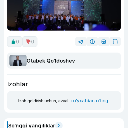
0
0
Otabek Qo‘ldoshev
Izohlar
ro‘yxatdan o‘ting
Izoh qoldirish uchun, avval
So‘nggi yangiliklar