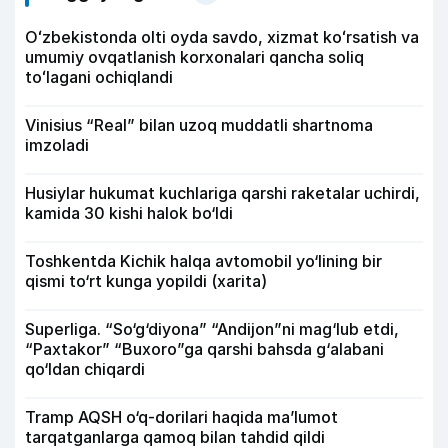
Oʻzbekistonda olti oyda savdo, xizmat koʻrsatish va
umumiy ovqatlanish korxonalari qancha soliq
toʻlagani ochiqlandi
Vinisius “Real” bilan uzoq muddatli shartnoma
imzoladi
Husiylar hukumat kuchlariga qarshi raketalar uchirdi,
kamida 30 kishi halok bo‘ldi
Toshkentda Kichik halqa avtomobil yo‘lining bir
qismi to‘rt kunga yopildi (xarita)
Superliga. “So‘g‘diyona” “Andijon”ni mag‘lub etdi,
“Paxtakor” “Buxoro”ga qarshi bahsda g‘alabani
qo‘ldan chiqardi
Tramp AQSH o‘q-dorilari haqida ma’lumot
tarqatganlarga qamoq bilan tahdid qildi