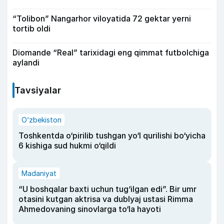
“Tolibon” Nangarhor viloyatida 72 gektar yerni
tortib oldi
Diomande “Real” tarixidagi eng qimmat futbolchiga
aylandi
Tavsiyalar
O‘zbekiston
Toshkentda o‘pirilib tushgan yo‘l qurilishi bo‘yicha
6 kishiga sud hukmi o‘qildi
Madaniyat
“U boshqalar baxti uchun tug‘ilgan edi”. Bir umr
otasini kutgan aktrisa va dublyaj ustasi Rimma
Ahmedovaning sinovlarga to‘la hayoti