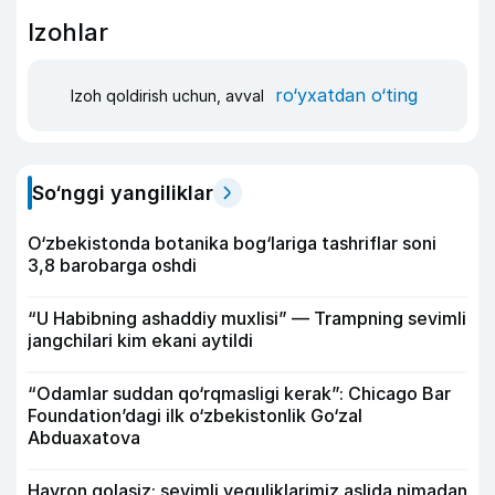
Izohlar
ro‘yxatdan o‘ting
Izoh qoldirish uchun, avval
So‘nggi yangiliklar
O‘zbekistonda botanika bog‘lariga tashriflar soni
3,8 barobarga oshdi
“U Habibning ashaddiy muxlisi” — Trampning sevimli
jangchilari kim ekani aytildi
“Odamlar suddan qo‘rqmasligi kerak”: Chicago Bar
Foundation’dagi ilk o‘zbekistonlik Go‘zal
Abduaxatova
Hayron qolasiz: sevimli yeguliklarimiz aslida nimadan