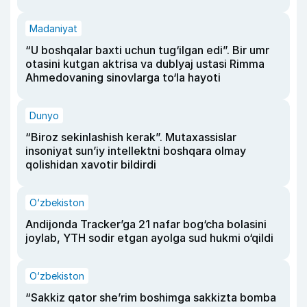
Madaniyat
“U boshqalar baxti uchun tug‘ilgan edi”. Bir umr
otasini kutgan aktrisa va dublyaj ustasi Rimma
Ahmedovaning sinovlarga to‘la hayoti
Dunyo
“Biroz sekinlashish kerak”. Mutaxassislar
insoniyat sun’iy intellektni boshqara olmay
qolishidan xavotir bildirdi
O‘zbekiston
Andijonda Tracker’ga 21 nafar bog‘cha bolasini
joylab, YTH sodir etgan ayolga sud hukmi o‘qildi
O‘zbekiston
“Sakkiz qator she’rim boshimga sakkizta bomba