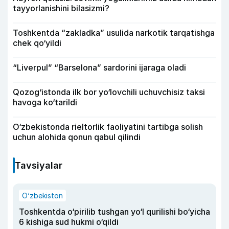
tayyorlanishini bilasizmi?
Toshkentda “zakladka” usulida narkotik tarqatishga
chek qo‘yildi
“Liverpul” “Barselona” sardorini ijaraga oladi
Qozog‘istonda ilk bor yo‘lovchili uchuvchisiz taksi
havoga ko‘tarildi
O‘zbekistonda rieltorlik faoliyatini tartibga solish
uchun alohida qonun qabul qilindi
Tavsiyalar
O‘zbekiston
Toshkentda o‘pirilib tushgan yo‘l qurilishi bo‘yicha
6 kishiga sud hukmi o‘qildi