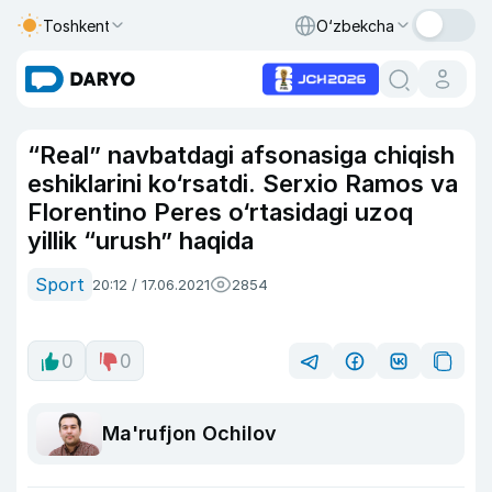
Toshkent
O‘zbekcha
“Real” navbatdagi afsonasiga chiqish
eshiklarini ko‘rsatdi. Serxio Ramos va
Florentino Peres o‘rtasidagi uzoq
yillik “urush” haqida
Sport
20:12 / 17.06.2021
2854
0
0
Ma'rufjon Ochilov