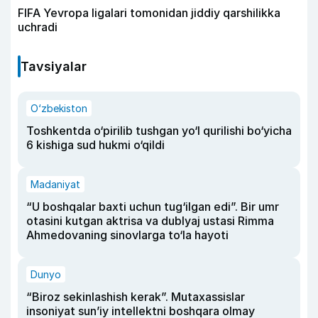
FIFA Yevropa ligalari tomonidan jiddiy qarshilikka
uchradi
Tavsiyalar
O‘zbekiston
Toshkentda o‘pirilib tushgan yo‘l qurilishi bo‘yicha
6 kishiga sud hukmi o‘qildi
Madaniyat
“U boshqalar baxti uchun tug‘ilgan edi”. Bir umr
otasini kutgan aktrisa va dublyaj ustasi Rimma
Ahmedovaning sinovlarga to‘la hayoti
Dunyo
“Biroz sekinlashish kerak”. Mutaxassislar
insoniyat sun’iy intellektni boshqara olmay