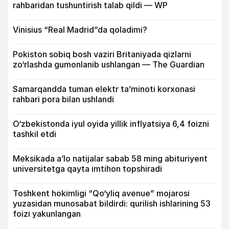
rahbaridan tushuntirish talab qildi — WP
Vinisius “Real Madrid”da qoladimi?
Pokiston sobiq bosh vaziri Britaniyada qizlarni
zo‘rlashda gumonlanib ushlangan — The Guardian
Samarqandda tuman elektr ta’minoti korxonasi
rahbari pora bilan ushlandi
O‘zbekistonda iyul oyida yillik inflyatsiya 6,4 foizni
tashkil etdi
Meksikada a’lo natijalar sabab 58 ming abituriyent
universitetga qayta imtihon topshiradi
Toshkent hokimligi “Qo‘yliq avenue” mojarosi
yuzasidan munosabat bildirdi: qurilish ishlarining 53
foizi yakunlangan