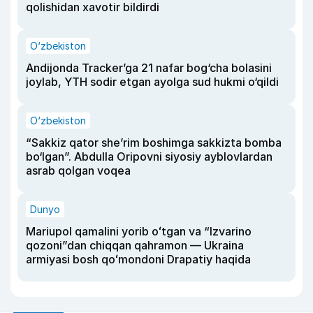
qolishidan xavotir bildirdi
O‘zbekiston
Andijonda Tracker’ga 21 nafar bog‘cha bolasini
joylab, YTH sodir etgan ayolga sud hukmi o‘qildi
O‘zbekiston
“Sakkiz qator she’rim boshimga sakkizta bomba
bo‘lgan”. Abdulla Oripovni siyosiy ayblovlardan
asrab qolgan voqea
Dunyo
Mariupol qamalini yorib oʻtgan va “Izvarino
qozoni”dan chiqqan qahramon — Ukraina
armiyasi bosh qoʻmondoni Drapatiy haqida