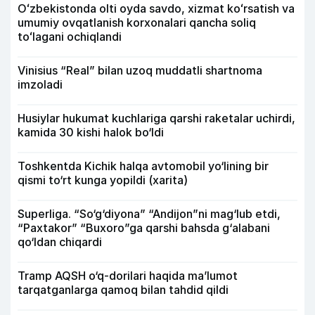
Oʻzbekistonda olti oyda savdo, xizmat koʻrsatish va
umumiy ovqatlanish korxonalari qancha soliq
toʻlagani ochiqlandi
Vinisius “Real” bilan uzoq muddatli shartnoma
imzoladi
Husiylar hukumat kuchlariga qarshi raketalar uchirdi,
kamida 30 kishi halok bo‘ldi
Toshkentda Kichik halqa avtomobil yo‘lining bir
qismi to‘rt kunga yopildi (xarita)
Superliga. “So‘g‘diyona” “Andijon”ni mag‘lub etdi,
“Paxtakor” “Buxoro”ga qarshi bahsda g‘alabani
qo‘ldan chiqardi
Tramp AQSH o‘q-dorilari haqida ma’lumot
tarqatganlarga qamoq bilan tahdid qildi