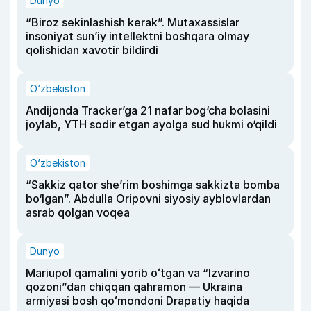
Dunyo
“Biroz sekinlashish kerak”. Mutaxassislar
insoniyat sun’iy intellektni boshqara olmay
qolishidan xavotir bildirdi
O‘zbekiston
Andijonda Tracker’ga 21 nafar bog‘cha bolasini
joylab, YTH sodir etgan ayolga sud hukmi o‘qildi
O‘zbekiston
“Sakkiz qator she’rim boshimga sakkizta bomba
bo‘lgan”. Abdulla Oripovni siyosiy ayblovlardan
asrab qolgan voqea
Dunyo
Mariupol qamalini yorib oʻtgan va “Izvarino
qozoni”dan chiqqan qahramon — Ukraina
armiyasi bosh qoʻmondoni Drapatiy haqida