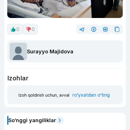
0
0
Surayyo Majidova
Izohlar
ro‘yxatdan o‘ting
Izoh qoldirish uchun, avval
So‘nggi yangiliklar