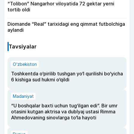
“Tolibon” Nangarhor viloyatida 72 gektar yerni
tortib oldi
Diomande “Real” tarixidagi eng qimmat futbolchiga
aylandi
Tavsiyalar
O‘zbekiston
Toshkentda o‘pirilib tushgan yo‘l qurilishi bo‘yicha
6 kishiga sud hukmi o‘qildi
Madaniyat
“U boshqalar baxti uchun tug‘ilgan edi”. Bir umr
otasini kutgan aktrisa va dublyaj ustasi Rimma
Ahmedovaning sinovlarga to‘la hayoti