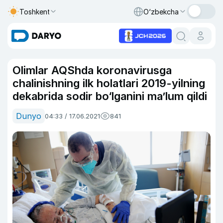
Toshkent
O‘zbekcha
Olimlar AQShda koronavirusga
chalinishning ilk holatlari 2019-yilning
dekabrida sodir bo‘lganini ma’lum qildi
Dunyo
04:33 / 17.06.2021
841