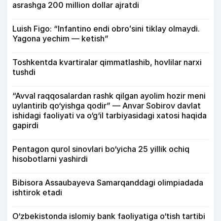
asrashga 200 million dollar ajratdi
Luish Figo: “Infantino endi obroʻsini tiklay olmaydi.
Yagona yechim — ketish”
Toshkentda kvartiralar qimmatlashib, hovlilar narxi
tushdi
“Avval raqqosalardan rashk qilgan ayolim hozir meni
uylantirib qo‘yishga qodir” — Anvar Sobirov davlat
ishidagi faoliyati va o‘g‘il tarbiyasidagi xatosi haqida
gapirdi
Pentagon qurol sinovlari bo‘yicha 25 yillik ochiq
hisobotlarni yashirdi
Bibisora Assaubayeva Samarqanddagi olimpiadada
ishtirok etadi
O‘zbekistonda islomiy bank faoliyatiga o‘tish tartibi