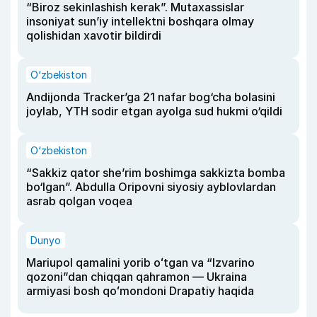
“Biroz sekinlashish kerak”. Mutaxassislar
insoniyat sun’iy intellektni boshqara olmay
qolishidan xavotir bildirdi
O‘zbekiston
Andijonda Tracker’ga 21 nafar bog‘cha bolasini
joylab, YTH sodir etgan ayolga sud hukmi o‘qildi
O‘zbekiston
“Sakkiz qator she’rim boshimga sakkizta bomba
bo‘lgan”. Abdulla Oripovni siyosiy ayblovlardan
asrab qolgan voqea
Dunyo
Mariupol qamalini yorib oʻtgan va “Izvarino
qozoni”dan chiqqan qahramon — Ukraina
armiyasi bosh qoʻmondoni Drapatiy haqida