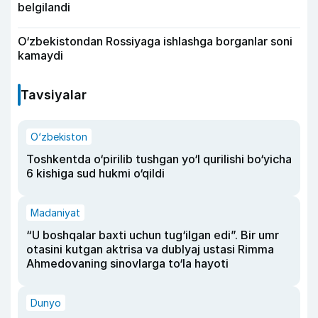
belgilandi
O‘zbekistondan Rossiyaga ishlashga borganlar soni
kamaydi
Tavsiyalar
O‘zbekiston
Toshkentda o‘pirilib tushgan yo‘l qurilishi bo‘yicha
6 kishiga sud hukmi o‘qildi
Madaniyat
“U boshqalar baxti uchun tug‘ilgan edi”. Bir umr
otasini kutgan aktrisa va dublyaj ustasi Rimma
Ahmedovaning sinovlarga to‘la hayoti
Dunyo