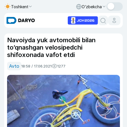
Toshkent
O‘zbekcha
Navoiyda yuk avtomobili bilan
to‘qnashgan velosipedchi
shifoxonada vafot etdi
Avto
18:58 / 17.06.2021
1277