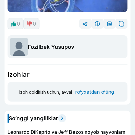
0
0
Fozilbek Yusupov
Izohlar
ro‘yxatdan o‘ting
Izoh qoldirish uchun, avval
So‘nggi yangiliklar
Leonardo DiKaprio va Jeff Bezos noyob hayvonlarni