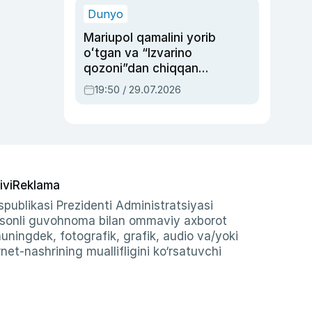
Dunyo
Mariupol qamalini yorib
oʻtgan va “Izvarino
qozoni”dan chiqqan
qahramon — Ukraina
19:50 / 29.07.2026
armiyasi bosh
qoʻmondoni Drapatiy
haqida
ivi
Reklama
publikasi Prezidenti Administratsiyasi
-sonli guvohnoma bilan ommaviy axborot
shuningdek, fotografik, grafik, audio va/yoki
et-nashrining muallifligini ko‘rsatuvchi