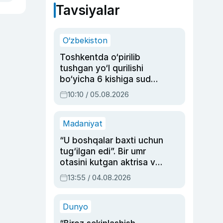
Tavsiyalar
O‘zbekiston
Toshkentda o‘pirilib
tushgan yo‘l qurilishi
bo‘yicha 6 kishiga sud
hukmi o‘qildi
10:10 / 05.08.2026
Madaniyat
“U boshqalar baxti uchun
tug‘ilgan edi”. Bir umr
otasini kutgan aktrisa va
dublyaj ustasi Rimma
13:55 / 04.08.2026
Ahmedovaning
sinovlarga to‘la hayoti
Dunyo