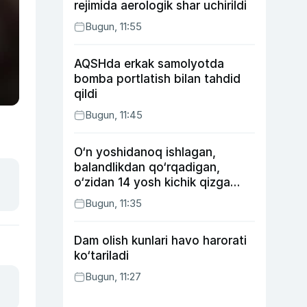
rejimida aerologik shar uchirildi
Bugun, 11:55
AQSHda erkak samolyotda
bomba portlatish bilan tahdid
qildi
Bugun, 11:45
O‘n yoshidanoq ishlagan,
balandlikdan qo‘rqadigan,
o‘zidan 14 yosh kichik qizga
uylangan Yorqinxo‘ja Umarov
Bugun, 11:35
34 yoshda
Dam olish kunlari havo harorati
ko‘tariladi
Bugun, 11:27