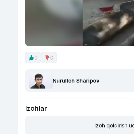
0
0
Nurulloh Sharipov
Izohlar
Izoh qoldirish 