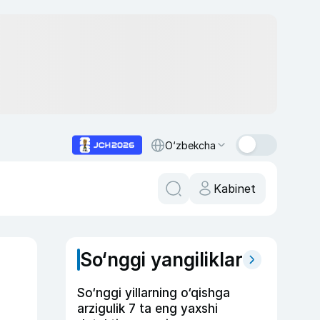
O‘zbekcha
Kabinet
So‘nggi yangiliklar
So‘nggi yillarning o‘qishga
arzigulik 7 ta eng yaxshi