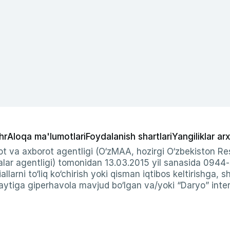
hr
Aloqa ma'lumotlari
Foydalanish shartlari
Yangiliklar arx
t va axborot agentligi (O‘zMAA, hozirgi O‘zbekiston Res
ar agentligi) tomonidan 13.03.2015 yil sanasida 0944
allarni to‘liq ko‘chirish yoki qisman iqtibos keltirishga, 
ytiga giperhavola mavjud bo‘lgan va/yoki “Daryo” intern