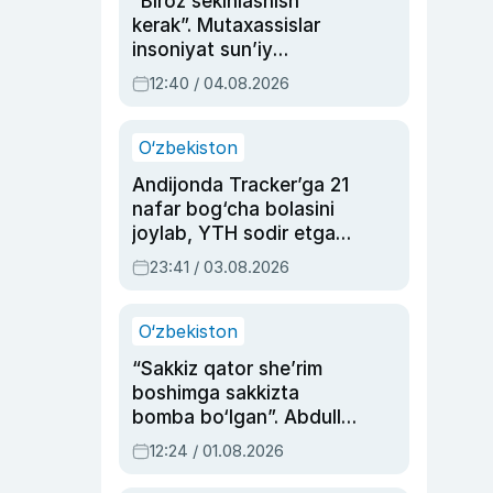
“Biroz sekinlashish
kerak”. Mutaxassislar
insoniyat sun’iy
intellektni boshqara
12:40 / 04.08.2026
olmay qolishidan xavotir
bildirdi
O‘zbekiston
Andijonda Tracker’ga 21
nafar bog‘cha bolasini
joylab, YTH sodir etgan
ayolga sud hukmi o‘qildi
23:41 / 03.08.2026
O‘zbekiston
“Sakkiz qator she’rim
boshimga sakkizta
bomba bo‘lgan”. Abdulla
Oripovni siyosiy
12:24 / 01.08.2026
ayblovlardan asrab
qolgan voqea