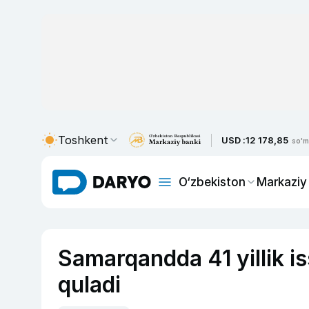
Toshkent
USD :
12 178,85
so'm
O‘zbekiston
Markaziy
Samarqandda 41 yillik is
quladi