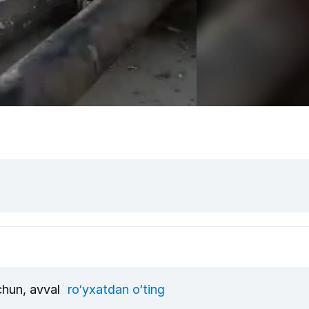
uchun, avval
ro‘yxatdan o‘ting