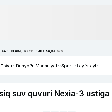
EUR :
RUB :
14 053,18
146,54
so'm
so'm
 Osiyo
Dunyo
Pul
Madaniyat
Sport
Layfstayl
siq suv quvuri Nexia-3 ustiga