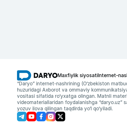
Maxfiylik siyosati
Internet-nas
“Daryo” internet-nashrining (O‘zbekiston matbuo
huzuridagi Axborot va ommaviy kommunikatsiyal
vositasi sifatida ro‘yxatga olingan. Matnli materi
videomateriallaridan foydalanishga “daryo.uz” sa
yozuv ilova qilingan taqdirda yo‘l qo‘yiladi.