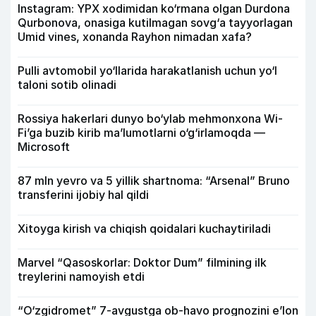
Instagram: YPX xodimidan ko‘rmana olgan Durdona
Qurbonova, onasiga kutilmagan sovg‘a tayyorlagan
Umid vines, xonanda Rayhon nimadan xafa?
Pulli avtomobil yo‘llarida harakatlanish uchun yo‘l
taloni sotib olinadi
Rossiya hakerlari dunyo bo‘ylab mehmonxona Wi-
Fi’ga buzib kirib ma’lumotlarni o‘g‘irlamoqda —
Microsoft
87 mln yevro va 5 yillik shartnoma: “Arsenal” Bruno
transferini ijobiy hal qildi
Xitoyga kirish va chiqish qoidalari kuchaytiriladi
Marvel “Qasoskorlar: Doktor Dum” filmining ilk
treylerini namoyish etdi
“O‘zgidromet” 7-avgustga ob-havo prognozini e’lon