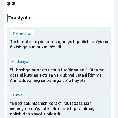
qildi
Tavsiyalar
O‘zbekiston
Toshkentda o‘pirilib tushgan yo‘l qurilishi bo‘yicha
6 kishiga sud hukmi o‘qildi
Madaniyat
“U boshqalar baxti uchun tug‘ilgan edi”. Bir umr
otasini kutgan aktrisa va dublyaj ustasi Rimma
Ahmedovaning sinovlarga to‘la hayoti
Dunyo
“Biroz sekinlashish kerak”. Mutaxassislar
insoniyat sun’iy intellektni boshqara olmay
qolishidan xavotir bildirdi