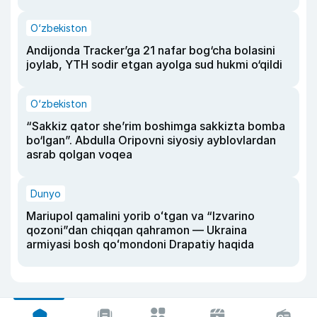
O‘zbekiston
Andijonda Tracker’ga 21 nafar bog‘cha bolasini
joylab, YTH sodir etgan ayolga sud hukmi o‘qildi
O‘zbekiston
“Sakkiz qator she’rim boshimga sakkizta bomba
bo‘lgan”. Abdulla Oripovni siyosiy ayblovlardan
asrab qolgan voqea
Dunyo
Mariupol qamalini yorib oʻtgan va “Izvarino
qozoni”dan chiqqan qahramon — Ukraina
armiyasi bosh qoʻmondoni Drapatiy haqida