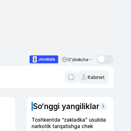
O‘zbekcha
Kabinet
So‘nggi yangiliklar
Toshkentda “zakladka” usulida
narkotik tarqatishga chek