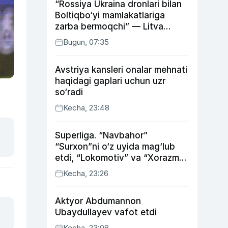
“Rossiya Ukraina dronlari bilan
Boltiqbo‘yi mamlakatlariga
zarba bermoqchi” — Litva
mudofaa vaziri
Bugun, 07:35
Avstriya kansleri onalar mehnati
haqidagi gaplari uchun uzr
so‘radi
Kecha, 23:48
Superliga. “Navbahor”
“Surxon”ni o‘z uyida mag‘lub
etdi, “Lokomotiv” va “Xorazm”
uyda g‘alaba qozondi
Kecha, 23:26
Aktyor Abdu­mannon
Ubaydullayev vafot etdi
Kecha, 23:08