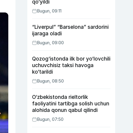
qo‘yildi
Bugun, 09:11
“Liverpul” “Barselona” sardorini
ijaraga oladi
Bugun, 09:00
Qozog‘istonda ilk bor yo‘lovchili
uchuvchisiz taksi havoga
ko‘tarildi
Bugun, 08:50
O‘zbekistonda rieltorlik
faoliyatini tartibga solish uchun
alohida qonun qabul qilindi
Bugun, 07:50