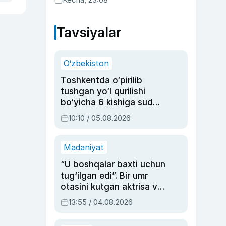
Tavsiyalar
O‘zbekiston
Toshkentda o‘pirilib
tushgan yo‘l qurilishi
bo‘yicha 6 kishiga sud
hukmi o‘qildi
10:10 / 05.08.2026
Madaniyat
“U boshqalar baxti uchun
tug‘ilgan edi”. Bir umr
otasini kutgan aktrisa va
dublyaj ustasi Rimma
13:55 / 04.08.2026
Ahmedovaning
sinovlarga to‘la hayoti