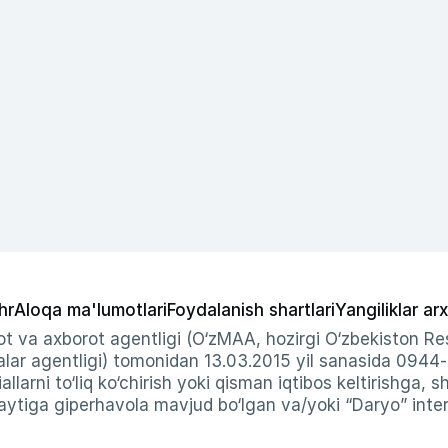
hr
Aloqa ma'lumotlari
Foydalanish shartlari
Yangiliklar arx
t va axborot agentligi (O‘zMAA, hozirgi O‘zbekiston Res
ar agentligi) tomonidan 13.03.2015 yil sanasida 0944
allarni to‘liq ko‘chirish yoki qisman iqtibos keltirishga, 
ytiga giperhavola mavjud bo‘lgan va/yoki “Daryo” intern