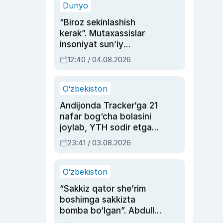
Dunyo
“Biroz sekinlashish
kerak”. Mutaxassislar
insoniyat sun’iy
intellektni boshqara
12:40 / 04.08.2026
olmay qolishidan xavotir
bildirdi
O‘zbekiston
Andijonda Tracker’ga 21
nafar bog‘cha bolasini
joylab, YTH sodir etgan
ayolga sud hukmi o‘qildi
23:41 / 03.08.2026
O‘zbekiston
“Sakkiz qator she’rim
boshimga sakkizta
bomba bo‘lgan”. Abdulla
Oripovni siyosiy