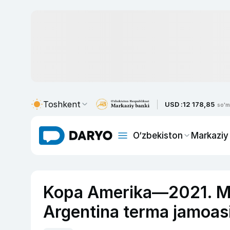
Toshkent
USD :
12 178,85
so'm
O‘zbekiston
Markaziy
Kopa Amerika—2021. Mes
Argentina terma jamoasi