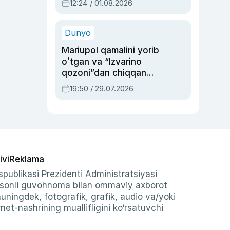
12:24 / 01.08.2026
ayblovlardan asrab
qolgan voqea
Dunyo
Mariupol qamalini yorib
oʻtgan va “Izvarino
qozoni”dan chiqqan
qahramon — Ukraina
19:50 / 29.07.2026
armiyasi bosh
qoʻmondoni Drapatiy
haqida
ivi
Reklama
publikasi Prezidenti Administratsiyasi
-sonli guvohnoma bilan ommaviy axborot
shuningdek, fotografik, grafik, audio va/yoki
et-nashrining muallifligini ko‘rsatuvchi