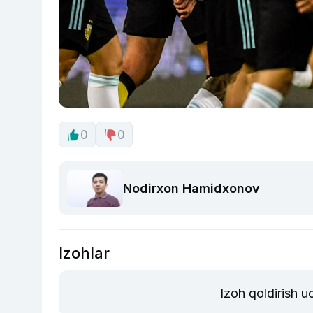
0
0
Nodirxon Hamidxonov
Izohlar
Izoh qoldirish 