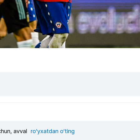
uchun, avval
ro‘yxatdan o‘ting