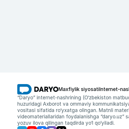
Maxfiylik siyosati
Internet-nas
“Daryo” internet-nashrining (O‘zbekiston matbuo
huzuridagi Axborot va ommaviy kommunikatsiyal
vositasi sifatida ro‘yxatga olingan. Matnli materi
videomateriallaridan foydalanishga “daryo.uz” sa
yozuv ilova qilingan taqdirda yo‘l qo‘yiladi.