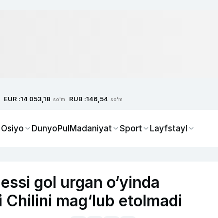
EUR :
RUB :
14 053,18
146,54
so'm
so'm
 Osiyo
Dunyo
Pul
Madaniyat
Sport
Layfstayl
si gol urgan o‘yinda
 Chilini mag‘lub etolmadi