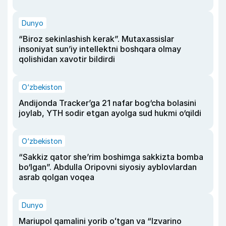
Dunyo
“Biroz sekinlashish kerak”. Mutaxassislar
insoniyat sun’iy intellektni boshqara olmay
qolishidan xavotir bildirdi
O‘zbekiston
Andijonda Tracker’ga 21 nafar bog‘cha bolasini
joylab, YTH sodir etgan ayolga sud hukmi o‘qildi
O‘zbekiston
“Sakkiz qator she’rim boshimga sakkizta bomba
bo‘lgan”. Abdulla Oripovni siyosiy ayblovlardan
asrab qolgan voqea
Dunyo
Mariupol qamalini yorib oʻtgan va “Izvarino