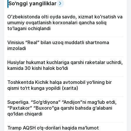
So‘nggi yangiliklar
Oʻzbekistonda olti oyda savdo, xizmat koʻrsatish va
umumiy ovqatlanish korxonalari qancha soliq
toʻlagani ochiqlandi
Vinisius “Real” bilan uzoq muddatli shartnoma
imzoladi
Husiylar hukumat kuchlariga qarshi raketalar uchirdi,
kamida 30 kishi halok bo‘ldi
Toshkentda Kichik halqa avtomobil yo‘lining bir
qismi to‘rt kunga yopildi (xarita)
Superliga. “So‘g‘diyona” “Andijon”ni mag‘lub etdi,
“Paxtakor” “Buxoro”ga qarshi bahsda g‘alabani
qo‘ldan chiqardi
Tramp AQSH o‘q-dorilari haqida ma’lumot