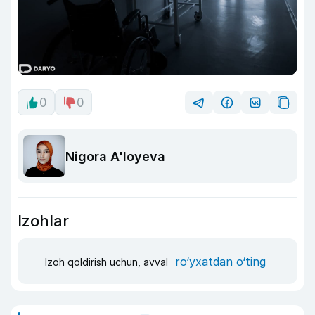
0
0
Nigora A'loyeva
Izohlar
ro‘yxatdan o‘ting
Izoh qoldirish uchun, avval