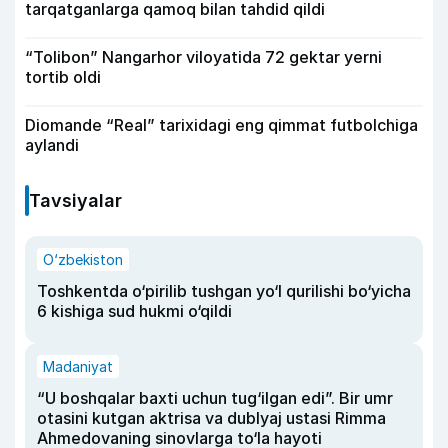
tarqatganlarga qamoq bilan tahdid qildi
“Tolibon” Nangarhor viloyatida 72 gektar yerni
tortib oldi
Diomande “Real” tarixidagi eng qimmat futbolchiga
aylandi
Tavsiyalar
O‘zbekiston
Toshkentda o‘pirilib tushgan yo‘l qurilishi bo‘yicha
6 kishiga sud hukmi o‘qildi
Madaniyat
“U boshqalar baxti uchun tug‘ilgan edi”. Bir umr
otasini kutgan aktrisa va dublyaj ustasi Rimma
Ahmedovaning sinovlarga to‘la hayoti