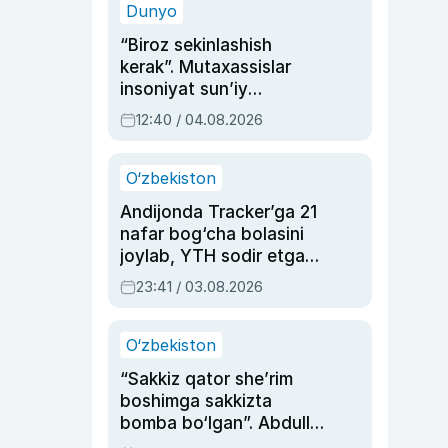
Dunyo
“Biroz sekinlashish
kerak”. Mutaxassislar
insoniyat sun’iy
intellektni boshqara
12:40 / 04.08.2026
olmay qolishidan xavotir
bildirdi
O‘zbekiston
Andijonda Tracker’ga 21
nafar bog‘cha bolasini
joylab, YTH sodir etgan
ayolga sud hukmi o‘qildi
23:41 / 03.08.2026
O‘zbekiston
“Sakkiz qator she’rim
boshimga sakkizta
bomba bo‘lgan”. Abdulla
Oripovni siyosiy