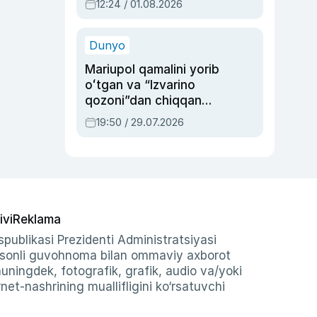
12:24 / 01.08.2026
ayblovlardan asrab
qolgan voqea
Dunyo
Mariupol qamalini yorib
oʻtgan va “Izvarino
qozoni”dan chiqqan
qahramon — Ukraina
19:50 / 29.07.2026
armiyasi bosh
qoʻmondoni Drapatiy
haqida
ivi
Reklama
publikasi Prezidenti Administratsiyasi
-sonli guvohnoma bilan ommaviy axborot
shuningdek, fotografik, grafik, audio va/yoki
et-nashrining muallifligini ko‘rsatuvchi