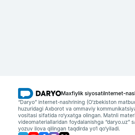
Maxfiylik siyosati
Internet-nas
“Daryo” internet-nashrining (O‘zbekiston matbuo
huzuridagi Axborot va ommaviy kommunikatsiyal
vositasi sifatida ro‘yxatga olingan. Matnli materi
videomateriallaridan foydalanishga “daryo.uz” sa
yozuv ilova qilingan taqdirda yo‘l qo‘yiladi.