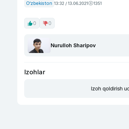
O‘zbekiston
13:32 / 13.06.2021
1351
0
0
Nurulloh Sharipov
Izohlar
Izoh qoldirish 