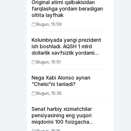
Original atirni qalbakisidan
farqlashga yordam beradigan
oltita layfhak
Bugun, 15:59
Kolumbiyada yangi prezident
ish boshladi. AQSH 1 mlrd
dollarlik xavfsizlik yordami
bermoqchi
Bugun, 15:51
Nega Xabi Alonso aynan
“Chelsi”ni tanladi?
Bugun, 15:36
Senat harbiy xizmatchilar
pensiyasining eng yuqori
miqdorini 100 foizgacha
oshirishni nazarda tutuvchi
Bugun, 15:15