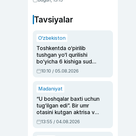
qonunni ma’qulladi
Tavsiyalar
O‘zbekiston
Toshkentda o‘pirilib
tushgan yo‘l qurilishi
bo‘yicha 6 kishiga sud
hukmi o‘qildi
10:10 / 05.08.2026
Madaniyat
“U boshqalar baxti uchun
tug‘ilgan edi”. Bir umr
otasini kutgan aktrisa va
dublyaj ustasi Rimma
13:55 / 04.08.2026
Ahmedovaning
sinovlarga to‘la hayoti