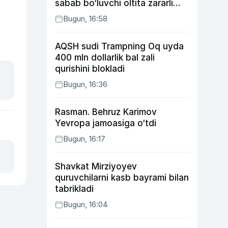
sabab bo‘luvchi oltita zararli
odat
Bugun, 16:58
AQSH sudi Trampning Oq uyda
400 mln dollarlik bal zali
qurishini blokladi
Bugun, 16:36
Rasman. Behruz Karimov
Yevropa jamoasiga o‘tdi
Bugun, 16:17
Shavkat Mirziyoyev
quruvchilarni kasb bayrami bilan
tabrikladi
Bugun, 16:04