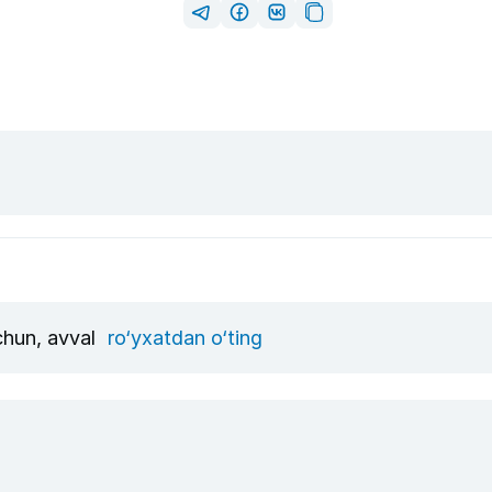
uchun, avval
ro‘yxatdan o‘ting