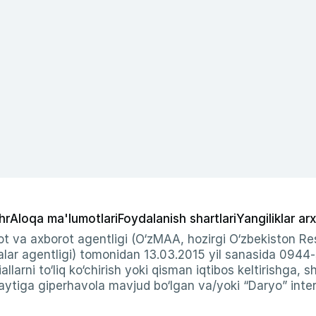
hr
Aloqa ma'lumotlari
Foydalanish shartlari
Yangiliklar arx
t va axborot agentligi (O‘zMAA, hozirgi O‘zbekiston Res
ar agentligi) tomonidan 13.03.2015 yil sanasida 0944
allarni to‘liq ko‘chirish yoki qisman iqtibos keltirishga, 
ytiga giperhavola mavjud bo‘lgan va/yoki “Daryo” intern