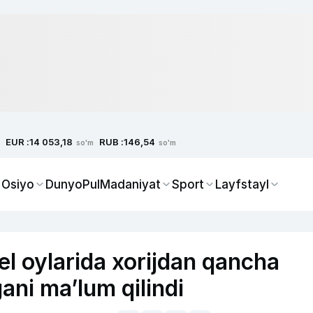
EUR :
RUB :
14 053,18
146,54
so'm
so'm
 Osiyo
Dunyo
Pul
Madaniyat
Sport
Layfstayl
l oylarida xorijdan qancha
gani ma’lum qilindi