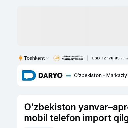
Toshkent
USD :
12 178,85
so'm
O‘zbekiston
Markaziy
O‘zbekiston yanvar–apre
mobil telefon import qil