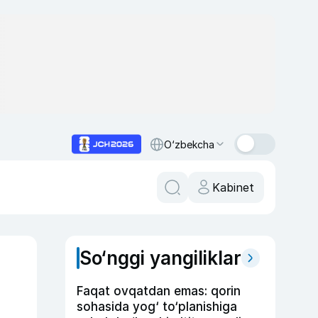
O‘zbekcha
Kabinet
So‘nggi yangiliklar
Faqat ovqatdan emas: qorin
sohasida yog‘ to‘planishiga