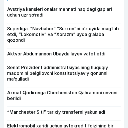
Avstriya kansleri onalar mehnati haqidagi gaplari
uchun uzr so‘radi
Superliga. “Navbahor” “Surxon”ni o‘z uyida mag‘lub
etdi, “Lokomotiv” va “Xorazm” uyda g‘alaba
qozondi
Aktyor Abdu­mannon Ubaydullayev vafot etdi
Senat Prezident administratsiyasining huquqiy
maqomini belgilovchi konstitutsiyaviy qonunni
ma’qulladi
Axmat Qodirovga Checheniston Qahramoni unvoni
berildi
“Manchester Siti” tarixiy transferni yakunladi
Elektromobil xaridi uchun avtokredit foizining bir