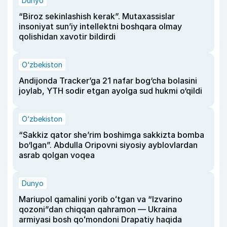
Dunyo
“Biroz sekinlashish kerak”. Mutaxassislar
insoniyat sun’iy intellektni boshqara olmay
qolishidan xavotir bildirdi
O‘zbekiston
Andijonda Tracker’ga 21 nafar bog‘cha bolasini
joylab, YTH sodir etgan ayolga sud hukmi o‘qildi
O‘zbekiston
“Sakkiz qator she’rim boshimga sakkizta bomba
bo‘lgan”. Abdulla Oripovni siyosiy ayblovlardan
asrab qolgan voqea
Dunyo
Mariupol qamalini yorib oʻtgan va “Izvarino
qozoni”dan chiqqan qahramon — Ukraina
armiyasi bosh qoʻmondoni Drapatiy haqida