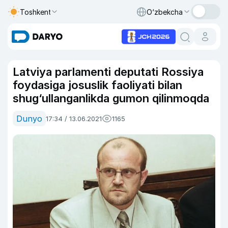
Toshkent
O‘zbekcha
Latviya parlamenti deputati Rossiya
foydasiga josuslik faoliyati bilan
shug‘ullanganlikda gumon qilinmoqda
Dunyo
17:34 / 13.06.2021
1165