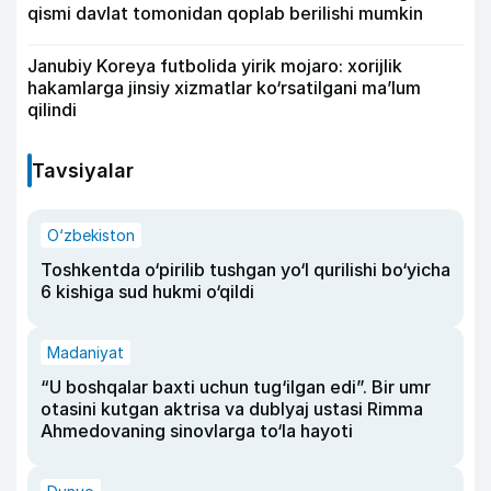
qismi davlat tomonidan qoplab berilishi mumkin
Janubiy Koreya futbolida yirik mojaro: xorijlik
hakamlarga jinsiy xizmatlar ko‘rsatilgani ma’lum
qilindi
Tavsiyalar
O‘zbekiston
Toshkentda o‘pirilib tushgan yo‘l qurilishi bo‘yicha
6 kishiga sud hukmi o‘qildi
Madaniyat
“U boshqalar baxti uchun tug‘ilgan edi”. Bir umr
otasini kutgan aktrisa va dublyaj ustasi Rimma
Ahmedovaning sinovlarga to‘la hayoti