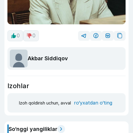
0
0
Akbar Siddiqov
Izohlar
ro‘yxatdan o‘ting
Izoh qoldirish uchun, avval
So‘nggi yangiliklar