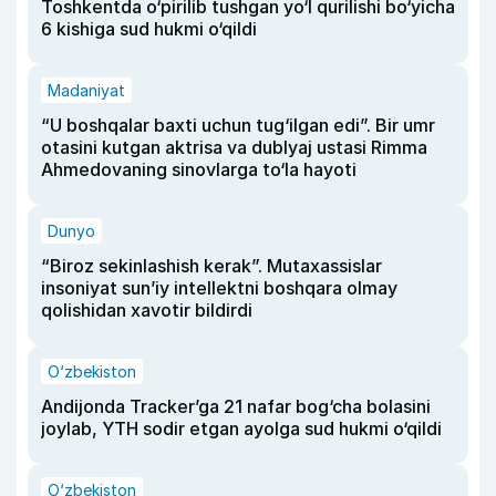
Toshkentda o‘pirilib tushgan yo‘l qurilishi bo‘yicha
6 kishiga sud hukmi o‘qildi
Madaniyat
“U boshqalar baxti uchun tug‘ilgan edi”. Bir umr
otasini kutgan aktrisa va dublyaj ustasi Rimma
Ahmedovaning sinovlarga to‘la hayoti
Dunyo
“Biroz sekinlashish kerak”. Mutaxassislar
insoniyat sun’iy intellektni boshqara olmay
qolishidan xavotir bildirdi
O‘zbekiston
Andijonda Tracker’ga 21 nafar bog‘cha bolasini
joylab, YTH sodir etgan ayolga sud hukmi o‘qildi
O‘zbekiston