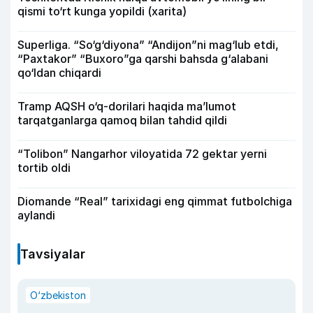
qismi to‘rt kunga yopildi (xarita)
Superliga. “So‘g‘diyona” “Andijon”ni mag‘lub etdi,
“Paxtakor” “Buxoro”ga qarshi bahsda g‘alabani
qo‘ldan chiqardi
Tramp AQSH o‘q-dorilari haqida ma’lumot
tarqatganlarga qamoq bilan tahdid qildi
“Tolibon” Nangarhor viloyatida 72 gektar yerni
tortib oldi
Diomande “Real” tarixidagi eng qimmat futbolchiga
aylandi
Tavsiyalar
O‘zbekiston