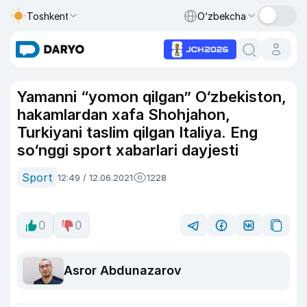
Toshkent
O‘zbekcha
Yamanni “yomon qilgan” O‘zbekiston,
hakamlardan xafa Shohjahon,
Turkiyani taslim qilgan Italiya. Eng
so‘nggi sport xabarlari dayjesti
Sport
12:49 / 12.06.2021
1228
0
0
Asror Abdunazarov