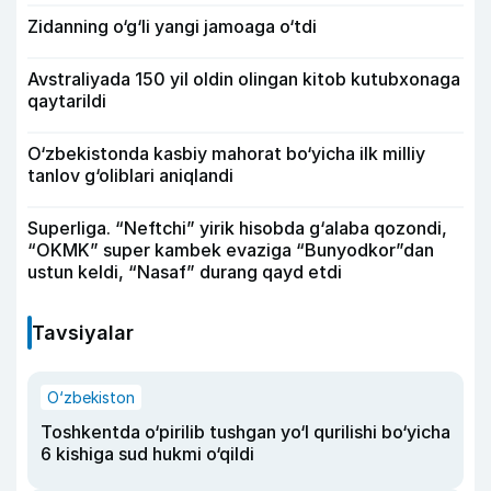
Zidanning o‘g‘li yangi jamoaga o‘tdi
Avstraliyada 150 yil oldin olingan kitob kutubxonaga
qaytarildi
O‘zbekistonda kasbiy mahorat bo‘yicha ilk milliy
tanlov g‘oliblari aniqlandi
Superliga. “Neftchi” yirik hisobda g‘alaba qozondi,
“OKMK” super kambek evaziga “Bunyodkor”dan
ustun keldi, “Nasaf” durang qayd etdi
Tavsiyalar
O‘zbekiston
Toshkentda o‘pirilib tushgan yo‘l qurilishi bo‘yicha
6 kishiga sud hukmi o‘qildi