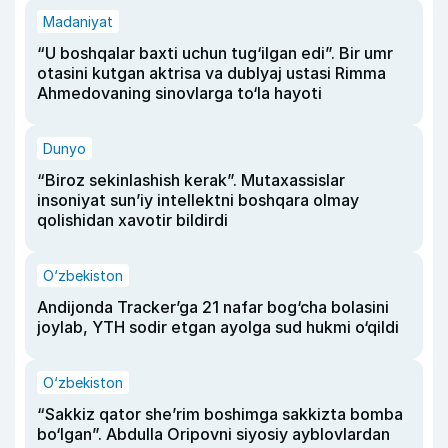
Madaniyat
“U boshqalar baxti uchun tug‘ilgan edi”. Bir umr
otasini kutgan aktrisa va dublyaj ustasi Rimma
Ahmedovaning sinovlarga to‘la hayoti
Dunyo
“Biroz sekinlashish kerak”. Mutaxassislar
insoniyat sun’iy intellektni boshqara olmay
qolishidan xavotir bildirdi
O‘zbekiston
Andijonda Tracker’ga 21 nafar bog‘cha bolasini
joylab, YTH sodir etgan ayolga sud hukmi o‘qildi
O‘zbekiston
“Sakkiz qator she’rim boshimga sakkizta bomba
bo‘lgan”. Abdulla Oripovni siyosiy ayblovlardan