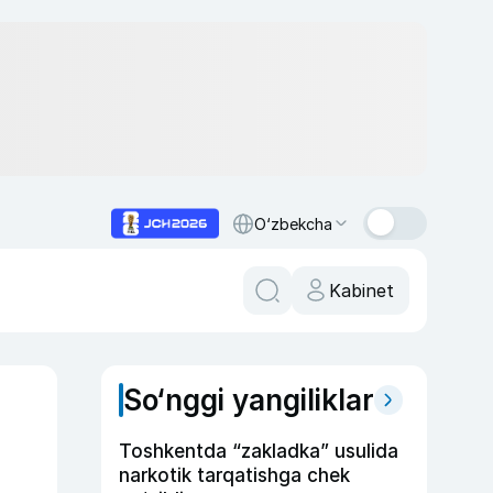
O‘zbekcha
Kabinet
So‘nggi yangiliklar
Toshkentda “zakladka” usulida
narkotik tarqatishga chek