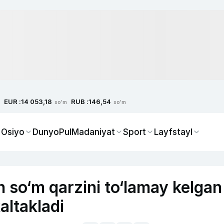
EUR :
RUB :
14 053,18
146,54
so'm
so'm
 Osiyo
Dunyo
Pul
Madaniyat
Sport
Layfstayl
 so‘m qarzini to‘lamay kelgan
altakladi