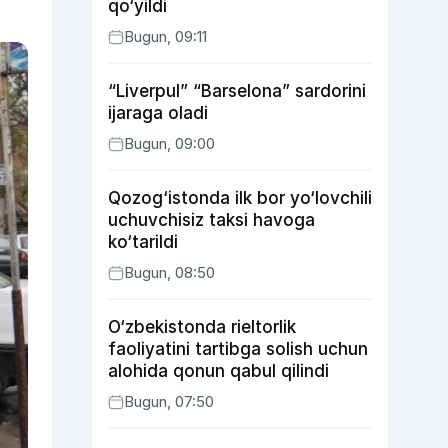
qo‘yildi
Bugun, 09:11
“Liverpul” “Barselona” sardorini
ijaraga oladi
Bugun, 09:00
Qozog‘istonda ilk bor yo‘lovchili
uchuvchisiz taksi havoga
ko‘tarildi
Bugun, 08:50
O‘zbekistonda rieltorlik
faoliyatini tartibga solish uchun
alohida qonun qabul qilindi
Bugun, 07:50