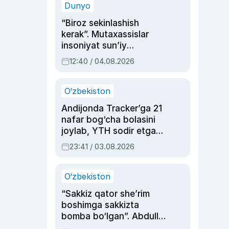
Dunyo
“Biroz sekinlashish
kerak”. Mutaxassislar
insoniyat sun’iy
intellektni boshqara
12:40 / 04.08.2026
olmay qolishidan xavotir
bildirdi
O‘zbekiston
Andijonda Tracker’ga 21
nafar bog‘cha bolasini
joylab, YTH sodir etgan
ayolga sud hukmi o‘qildi
23:41 / 03.08.2026
O‘zbekiston
“Sakkiz qator she’rim
boshimga sakkizta
bomba bo‘lgan”. Abdulla
Oripovni siyosiy