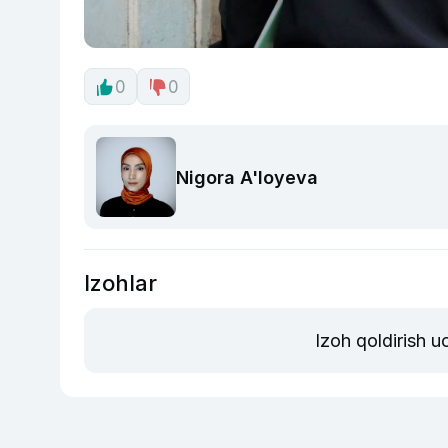
0
0
Nigora A'loyeva
Izohlar
Izoh qoldirish 