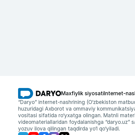
Maxfiylik siyosati
Internet-nas
“Daryo” internet-nashrining (O‘zbekiston matbuo
huzuridagi Axborot va ommaviy kommunikatsiyal
vositasi sifatida ro‘yxatga olingan. Matnli materi
videomateriallaridan foydalanishga “daryo.uz” sa
yozuv ilova qilingan taqdirda yo‘l qo‘yiladi.