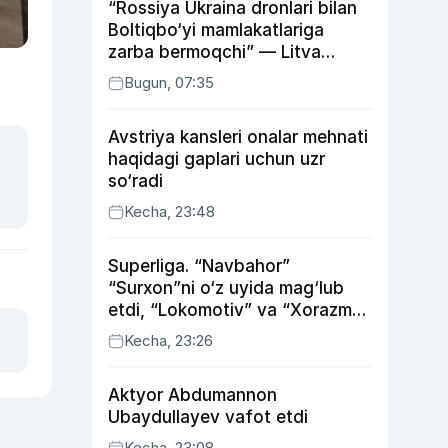
“Rossiya Ukraina dronlari bilan
Boltiqbo‘yi mamlakatlariga
zarba bermoqchi” — Litva
mudofaa vaziri
Bugun, 07:35
Avstriya kansleri onalar mehnati
haqidagi gaplari uchun uzr
so‘radi
Kecha, 23:48
Superliga. “Navbahor”
“Surxon”ni o‘z uyida mag‘lub
etdi, “Lokomotiv” va “Xorazm”
uyda g‘alaba qozondi
Kecha, 23:26
Aktyor Abdu­mannon
Ubaydullayev vafot etdi
Kecha, 23:08