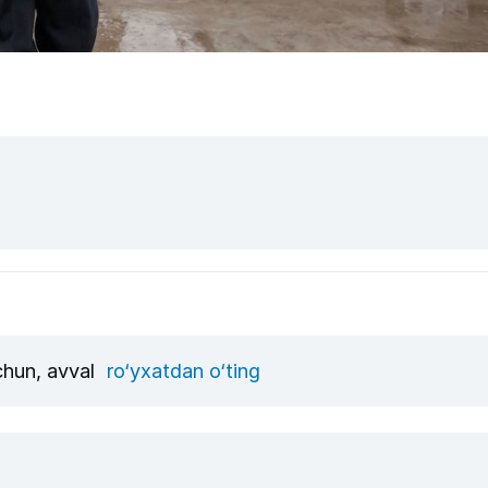
uchun, avval
ro‘yxatdan o‘ting