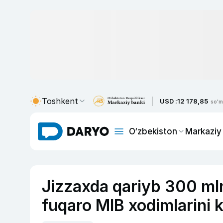
Toshkent
USD :
12 178,85
so'm
O‘zbekiston
Markaziy
Jizzaxda qariyb 300 mln
fuqaro MIB xodimlarini k