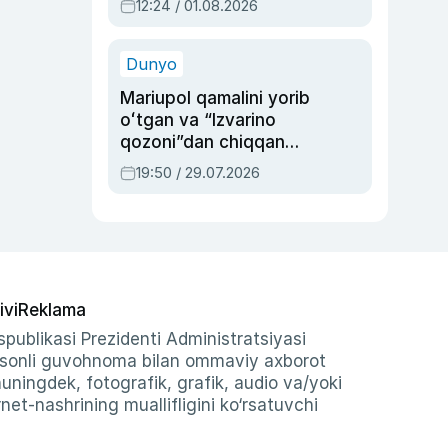
12:24 / 01.08.2026
ayblovlardan asrab
qolgan voqea
Dunyo
Mariupol qamalini yorib
oʻtgan va “Izvarino
qozoni”dan chiqqan
qahramon — Ukraina
19:50 / 29.07.2026
armiyasi bosh
qoʻmondoni Drapatiy
haqida
ivi
Reklama
publikasi Prezidenti Administratsiyasi
-sonli guvohnoma bilan ommaviy axborot
shuningdek, fotografik, grafik, audio va/yoki
et-nashrining muallifligini ko‘rsatuvchi