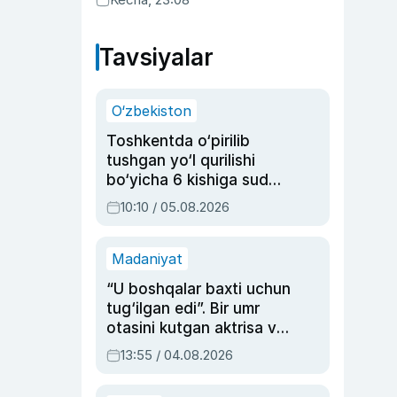
Tavsiyalar
O‘zbekiston
Toshkentda o‘pirilib
tushgan yo‘l qurilishi
bo‘yicha 6 kishiga sud
hukmi o‘qildi
10:10 / 05.08.2026
Madaniyat
“U boshqalar baxti uchun
tug‘ilgan edi”. Bir umr
otasini kutgan aktrisa va
dublyaj ustasi Rimma
13:55 / 04.08.2026
Ahmedovaning
sinovlarga to‘la hayoti