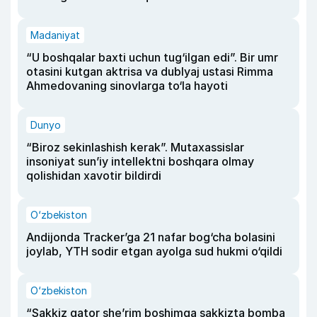
Madaniyat
“U boshqalar baxti uchun tug‘ilgan edi”. Bir umr
otasini kutgan aktrisa va dublyaj ustasi Rimma
Ahmedovaning sinovlarga to‘la hayoti
Dunyo
“Biroz sekinlashish kerak”. Mutaxassislar
insoniyat sun’iy intellektni boshqara olmay
qolishidan xavotir bildirdi
O‘zbekiston
Andijonda Tracker’ga 21 nafar bog‘cha bolasini
joylab, YTH sodir etgan ayolga sud hukmi o‘qildi
O‘zbekiston
“Sakkiz qator she’rim boshimga sakkizta bomba