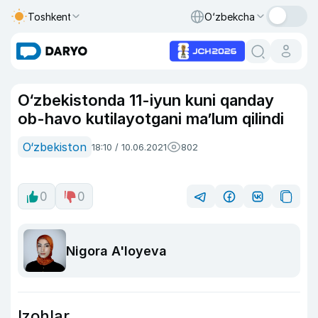
Toshkent
O‘zbekcha
O‘zbekistonda 11-iyun kuni qanday
ob-havo kutilayotgani ma’lum qilindi
O‘zbekiston
18:10 / 10.06.2021
802
0
0
Nigora A'loyeva
Izohlar