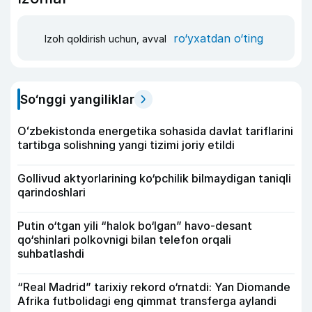
ro‘yxatdan o‘ting
Izoh qoldirish uchun, avval
So‘nggi yangiliklar
Oʻzbekistonda energetika sohasida davlat tariflarini
tartibga solishning yangi tizimi joriy etildi
Gollivud aktyorlarining ko‘pchilik bilmaydigan taniqli
qarindoshlari
Putin o‘tgan yili “halok bo‘lgan” havo-desant
qo‘shinlari polkovnigi bilan telefon orqali
suhbatlashdi
“Real Madrid” tarixiy rekord o‘rnatdi: Yan Diomande
Afrika futbolidagi eng qimmat transferga aylandi