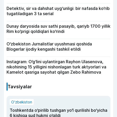
Detektiv, sir va dahshat uyg‘unligi: bir nafasda ko‘rib
tugatiladigan 3 ta serial
Dunay daryosida suv sathi pasayib, qariyb 1700 yillik
Rim ko‘prigi qoldiqlari ko‘rindi
O‘zbekiston Jurnalistlar uyushmasi qoshida
Blogerlar ijodiy kengashi tashkil etildi
Instagram: O‘g‘lini uylantirgan Rayhon Ulasenova,
nikohining 15 yilligini nishonlagan turk aktyorlari va
Kamelot qasriga sayohat qilgan Zebo Rahimova
Tavsiyalar
O‘zbekiston
Toshkentda o‘pirilib tushgan yo‘l qurilishi bo‘yicha
6 kishiga sud hukmi o‘qildi