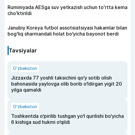
Ruminiyada AESga suv yetkazish uchun toʻrtta kema
choʻktirildi
Janubiy Koreya futbol assotsiatsiyasi hakamlar bilan
bog‘liq sharmandali holat bo‘yicha bayonot berdi
Tavsiyalar
O‘zbekiston
Jizzaxda 77 yoshli taksichini qo‘y sotib olish
bahonasida yaylovga olib borib o‘ldirgan yigit 20
yilga qamaldi
O‘zbekiston
Toshkentda o‘pirilib tushgan yo‘l qurilishi bo‘yicha
6 kishiga sud hukmi o‘qildi