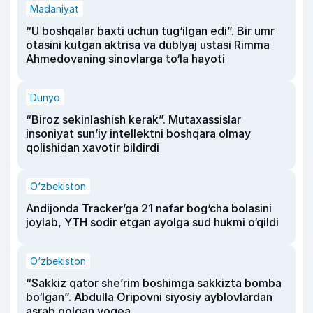
Madaniyat
“U boshqalar baxti uchun tug‘ilgan edi”. Bir umr
otasini kutgan aktrisa va dublyaj ustasi Rimma
Ahmedovaning sinovlarga to‘la hayoti
Dunyo
“Biroz sekinlashish kerak”. Mutaxassislar
insoniyat sun’iy intellektni boshqara olmay
qolishidan xavotir bildirdi
O‘zbekiston
Andijonda Tracker’ga 21 nafar bog‘cha bolasini
joylab, YTH sodir etgan ayolga sud hukmi o‘qildi
O‘zbekiston
“Sakkiz qator she’rim boshimga sakkizta bomba
bo‘lgan”. Abdulla Oripovni siyosiy ayblovlardan
asrab qolgan voqea