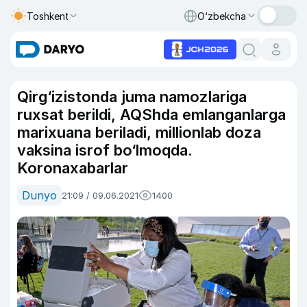
Toshkent
O‘zbekcha
Qirg‘izistonda juma namozlariga
ruxsat berildi, AQShda emlanganlarga
marixuana beriladi, millionlab doza
vaksina isrof bo‘lmoqda.
Koronaxabarlar
Dunyo
21:09 / 09.06.2021
1400