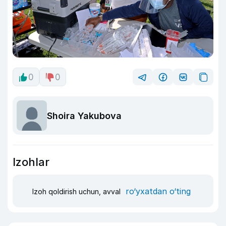
0
0
Shoira Yakubova
Izohlar
ro‘yxatdan o‘ting
Izoh qoldirish uchun, avval