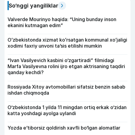
So‘nggi yangiliklar
Valverde Mourinyo haqida: “Uning bunday inson
ekanini kutmagan edim”
Oʻzbekistonda xizmat koʻrsatgan kommunal xoʻjaligi
xodimi faxriy unvoni taʼsis etilishi mumkin
“Ivan Vasilyevich kasbini o‘zgartiradi” filmidagi
Marfa Vasilyevna rolini ijro etgan aktrisaning taqdiri
qanday kechdi?
Rossiyada Xitoy avtomobillari sifatsiz benzin sabab
ishdan chiqmoqda
O‘zbekistonda 1 yilda 11 mingdan ortiq erkak o‘zidan
katta yoshdagi ayolga uylandi
Yozda e’tiborsiz qoldirish xavfli bo‘lgan alomatlar