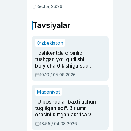
uyda g‘alaba qozondi
Kecha, 23:26
Tavsiyalar
O‘zbekiston
Toshkentda o‘pirilib
tushgan yo‘l qurilishi
bo‘yicha 6 kishiga sud
hukmi o‘qildi
10:10 / 05.08.2026
Madaniyat
“U boshqalar baxti uchun
tug‘ilgan edi”. Bir umr
otasini kutgan aktrisa va
dublyaj ustasi Rimma
13:55 / 04.08.2026
Ahmedovaning