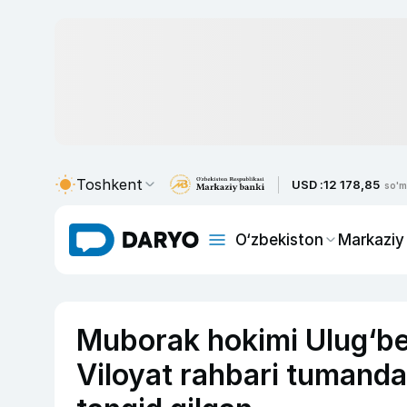
Toshkent
USD :
12 178,85
so'm
O‘zbekiston
Markaziy
Muborak hokimi Ulug‘bek
Viloyat rahbari tumandag