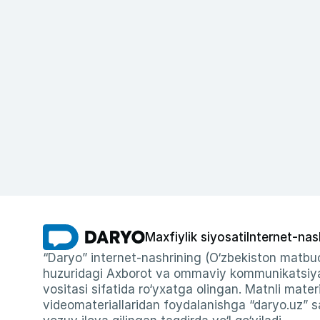
Maxfiylik siyosati
Internet-nas
“Daryo” internet-nashrining (O‘zbekiston matbuo
huzuridagi Axborot va ommaviy kommunikatsiyal
vositasi sifatida ro‘yxatga olingan. Matnli materi
videomateriallaridan foydalanishga “daryo.uz” sa