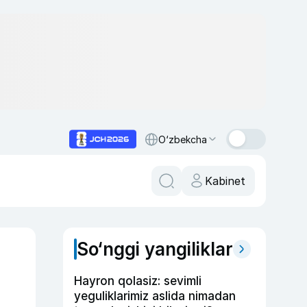
O‘zbekcha
Kabinet
So‘nggi yangiliklar
Hayron qolasiz: sevimli
yeguliklarimiz aslida nimadan