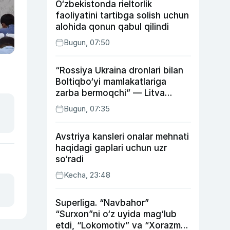
O‘zbekistonda rieltorlik
faoliyatini tartibga solish uchun
alohida qonun qabul qilindi
Bugun, 07:50
“Rossiya Ukraina dronlari bilan
Boltiqbo‘yi mamlakatlariga
zarba bermoqchi” — Litva
mudofaa vaziri
Bugun, 07:35
Avstriya kansleri onalar mehnati
haqidagi gaplari uchun uzr
so‘radi
Kecha, 23:48
Superliga. “Navbahor”
“Surxon”ni o‘z uyida mag‘lub
etdi, “Lokomotiv” va “Xorazm”