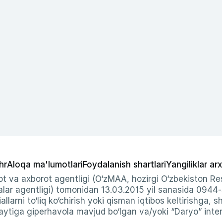
hr
Aloqa ma'lumotlari
Foydalanish shartlari
Yangiliklar arx
t va axborot agentligi (O‘zMAA, hozirgi O‘zbekiston Res
ar agentligi) tomonidan 13.03.2015 yil sanasida 0944
allarni to‘liq ko‘chirish yoki qisman iqtibos keltirishga, 
ytiga giperhavola mavjud bo‘lgan va/yoki “Daryo” intern