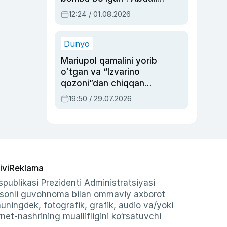
Oripovni siyosiy
12:24 / 01.08.2026
ayblovlardan asrab
qolgan voqea
Dunyo
Mariupol qamalini yorib
oʻtgan va “Izvarino
qozoni”dan chiqqan
qahramon — Ukraina
19:50 / 29.07.2026
armiyasi bosh
qoʻmondoni Drapatiy
haqida
ivi
Reklama
publikasi Prezidenti Administratsiyasi
-sonli guvohnoma bilan ommaviy axborot
shuningdek, fotografik, grafik, audio va/yoki
et-nashrining muallifligini ko‘rsatuvchi