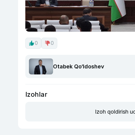
0
0
Otabek Qo‘ldoshev
Izohlar
Izoh qoldirish 