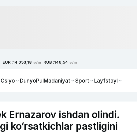
EUR :
RUB :
14 053,18
146,54
so'm
so'm
 Osiyo
Dunyo
Pul
Madaniyat
Sport
Layfstayl
 Ernazarov ishdan olindi.
i ko‘rsatkichlar pastligini