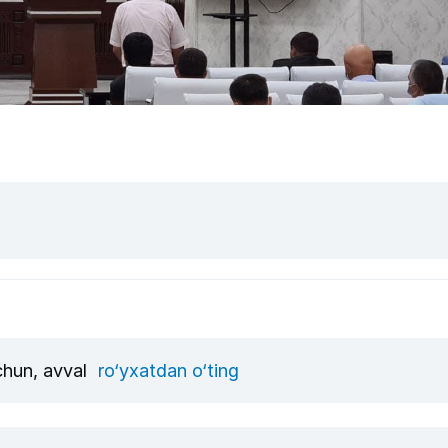
uchun, avval
ro‘yxatdan o‘ting