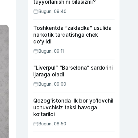
tayyorlanishini bilasizmi?
Bugun, 09:40
Toshkentda “zakladka” usulida
narkotik tarqatishga chek
qo‘yildi
Bugun, 09:11
“Liverpul” “Barselona” sardorini
ijaraga oladi
Bugun, 09:00
Qozog‘istonda ilk bor yo‘lovchili
uchuvchisiz taksi havoga
ko‘tarildi
Bugun, 08:50