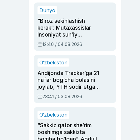
sinovlarga to‘la hayoti
Dunyo
“Biroz sekinlashish
kerak”. Mutaxassislar
insoniyat sun’iy
intellektni boshqara
12:40 / 04.08.2026
olmay qolishidan xavotir
bildirdi
O‘zbekiston
Andijonda Tracker’ga 21
nafar bog‘cha bolasini
joylab, YTH sodir etgan
ayolga sud hukmi o‘qildi
23:41 / 03.08.2026
O‘zbekiston
“Sakkiz qator she’rim
boshimga sakkizta
bomba bo‘lgan”. Abdulla