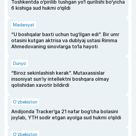
Toshkentda o‘pirilib tushgan yo‘l qurilishi bo‘yicha
6 kishiga sud hukmi o‘qildi
Madaniyat
“U boshqalar baxti uchun tug‘ilgan edi”. Bir umr
otasini kutgan aktrisa va dublyaj ustasi Rimma
Ahmedovaning sinovlarga to‘la hayoti
Dunyo
“Biroz sekinlashish kerak”. Mutaxassislar
insoniyat sun’iy intellektni boshqara olmay
qolishidan xavotir bildirdi
O‘zbekiston
Andijonda Tracker’ga 21 nafar bog‘cha bolasini
joylab, YTH sodir etgan ayolga sud hukmi o‘qildi
O‘zbekiston