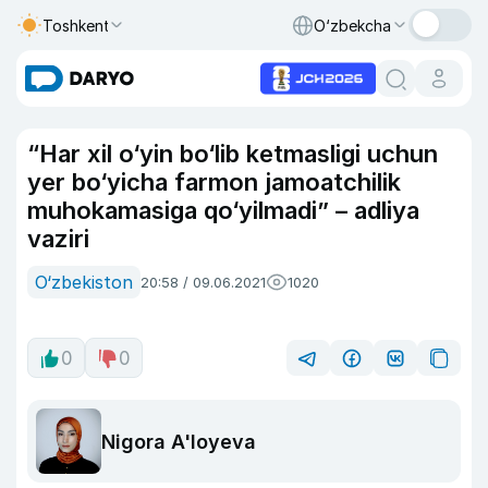
Toshkent
O‘zbekcha
“Har xil o‘yin bo‘lib ketmasligi uchun
yer bo‘yicha farmon jamoatchilik
muhokamasiga qo‘yilmadi” – adliya
vaziri
O‘zbekiston
20:58 / 09.06.2021
1020
0
0
Nigora A'loyeva