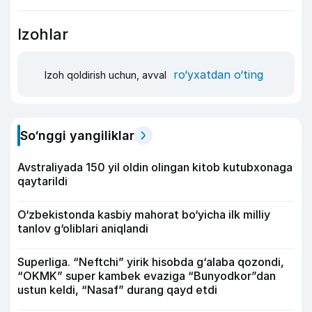
Izohlar
ro‘yxatdan o‘ting
Izoh qoldirish uchun, avval
So‘nggi yangiliklar
Avstraliyada 150 yil oldin olingan kitob kutubxonaga
qaytarildi
O‘zbekistonda kasbiy mahorat bo‘yicha ilk milliy
tanlov g‘oliblari aniqlandi
Superliga. “Neftchi” yirik hisobda g‘alaba qozondi,
“OKMK” super kambek evaziga “Bunyodkor”dan
ustun keldi, “Nasaf” durang qayd etdi