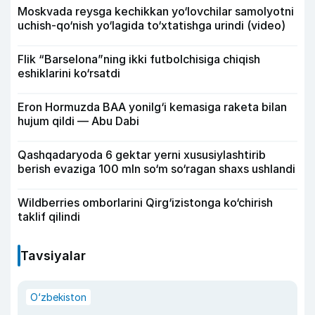
Moskvada reysga kechikkan yo‘lovchilar samolyotni
uchish-qo‘nish yo‘lagida to‘xtatishga urindi (video)
Flik “Barselona”ning ikki futbolchisiga chiqish
eshiklarini ko‘rsatdi
Eron Hormuzda BAA yonilg‘i kemasiga raketa bilan
hujum qildi — Abu Dabi
Qashqadaryoda 6 gektar yerni xususiylashtirib
berish evaziga 100 mln so‘m so‘ragan shaxs ushlandi
Wildberries omborlarini Qirg‘izistonga ko‘chirish
taklif qilindi
Tavsiyalar
O‘zbekiston