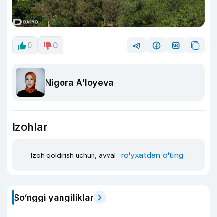
0
0
Nigora A'loyeva
Izohlar
ro‘yxatdan o‘ting
Izoh qoldirish uchun, avval
So‘nggi yangiliklar