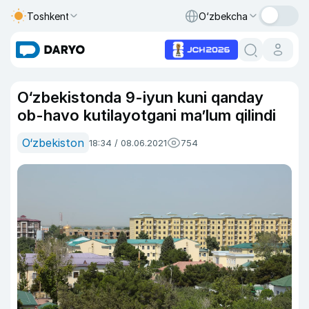
Toshkent
O‘zbekcha
O‘zbekistonda 9-iyun kuni qanday
ob-havo kutilayotgani ma’lum qilindi
O‘zbekiston
18:34 / 08.06.2021
754