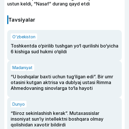
ustun keldi, “Nasaf” durang qayd etdi
Tavsiyalar
O‘zbekiston
Toshkentda o‘pirilib tushgan yo‘l qurilishi bo‘yicha
6 kishiga sud hukmi o‘qildi
Madaniyat
“U boshqalar baxti uchun tug‘ilgan edi”. Bir umr
otasini kutgan aktrisa va dublyaj ustasi Rimma
Ahmedovaning sinovlarga to‘la hayoti
Dunyo
“Biroz sekinlashish kerak”. Mutaxassislar
insoniyat sun’iy intellektni boshqara olmay
qolishidan xavotir bildirdi