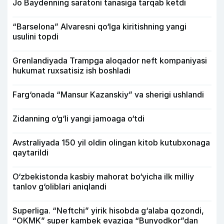
Jo Baydenning saratoni tanasiga tarqab ketdi
“Barselona” Alvaresni qo‘lga kiritishning yangi
usulini topdi
Grenlandiyada Trampga aloqador neft kompaniyasi
hukumat ruxsatisiz ish boshladi
Farg‘onada “Mansur Kazanskiy” va sherigi ushlandi
Zidanning o‘g‘li yangi jamoaga o‘tdi
Avstraliyada 150 yil oldin olingan kitob kutubxonaga
qaytarildi
O‘zbekistonda kasbiy mahorat bo‘yicha ilk milliy
tanlov g‘oliblari aniqlandi
Superliga. “Neftchi” yirik hisobda g‘alaba qozondi,
“OKMK” super kambek evaziga “Bunyodkor”dan