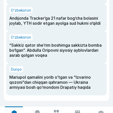
O‘zbekiston
Andijonda Tracker’ga 21 nafar bog‘cha bolasini
joylab, YTH sodir etgan ayolga sud hukmi o‘qildi
O‘zbekiston
“Sakkiz qator she’rim boshimga sakkizta bomba
bo‘lgan”. Abdulla Oripovni siyosiy ayblovlardan
asrab qolgan voqea
Dunyo
Mariupol qamalini yorib oʻtgan va “Izvarino
qozoni”dan chiqqan qahramon — Ukraina
armiyasi bosh qoʻmondoni Drapatiy haqida