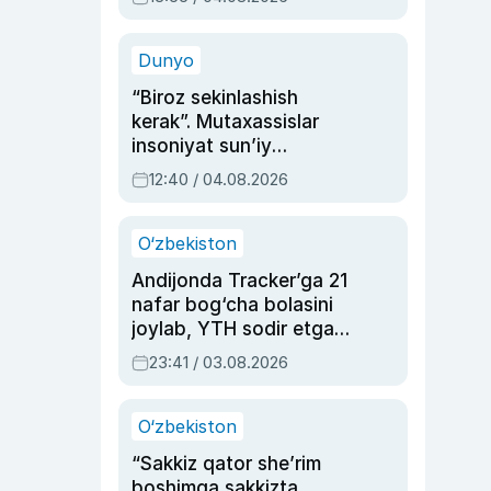
Ahmedovaning
sinovlarga to‘la hayoti
Dunyo
“Biroz sekinlashish
kerak”. Mutaxassislar
insoniyat sun’iy
intellektni boshqara
12:40 / 04.08.2026
olmay qolishidan xavotir
bildirdi
O‘zbekiston
Andijonda Tracker’ga 21
nafar bog‘cha bolasini
joylab, YTH sodir etgan
ayolga sud hukmi o‘qildi
23:41 / 03.08.2026
O‘zbekiston
“Sakkiz qator she’rim
boshimga sakkizta