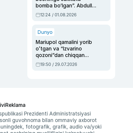
bomba bo‘lgan”. Abdulla
Oripovni siyosiy
12:24 / 01.08.2026
ayblovlardan asrab
qolgan voqea
Dunyo
Mariupol qamalini yorib
oʻtgan va “Izvarino
qozoni”dan chiqqan
qahramon — Ukraina
19:50 / 29.07.2026
armiyasi bosh
qoʻmondoni Drapatiy
haqida
ivi
Reklama
publikasi Prezidenti Administratsiyasi
-sonli guvohnoma bilan ommaviy axborot
shuningdek, fotografik, grafik, audio va/yoki