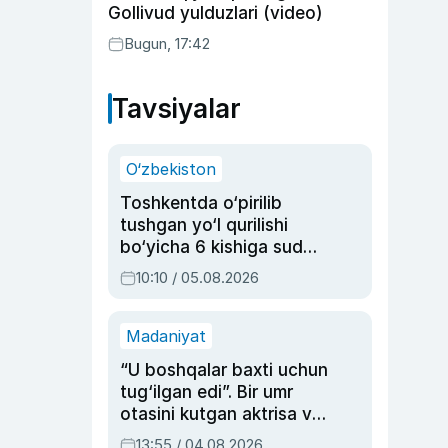
Gollivud yulduzlari (video)
Bugun, 17:42
Tavsiyalar
O‘zbekiston
Toshkentda o‘pirilib
tushgan yo‘l qurilishi
bo‘yicha 6 kishiga sud
hukmi o‘qildi
10:10 / 05.08.2026
Madaniyat
“U boshqalar baxti uchun
tug‘ilgan edi”. Bir umr
otasini kutgan aktrisa va
dublyaj ustasi Rimma
13:55 / 04.08.2026