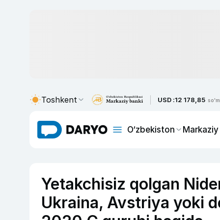
Toshkent
USD :
12 178,85
so'm
O‘zbekiston
Markaziy
Yetakchisiz qolgan Nider
Ukraina, Avstriya yoki