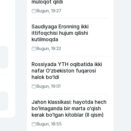
muloqot qildi
Bugun, 19:27
Saudiyaga Eronning ikki
ittifoqchisi hujum qilishi
kutilmoqda
Bugun, 19:22
Rossiyada YTH oqibatida ikki
nafar O‘zbekiston fuqarosi
halok bo‘ldi
Bugun, 19:01
Jahon klassikasi: hayotda hech
bo‘lmaganda bir marta o‘qish
kerak bo‘lgan kitoblar (II qism)
Bugun, 18:55