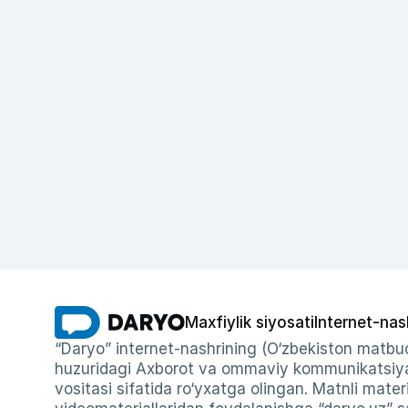
Maxfiylik siyosati
Internet-nas
“Daryo” internet-nashrining (O‘zbekiston matbuo
huzuridagi Axborot va ommaviy kommunikatsiyal
vositasi sifatida ro‘yxatga olingan. Matnli materi