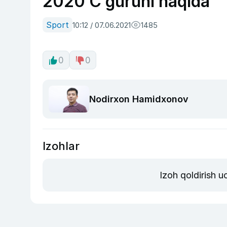
2020 C guruhi haqida
Sport
10:12 / 07.06.2021
1485
0
0
Nodirxon Hamidxonov
Izohlar
Izoh qoldirish 