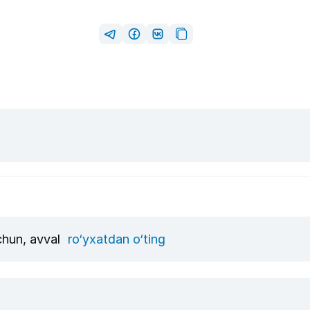
uchun, avval
ro‘yxatdan o‘ting