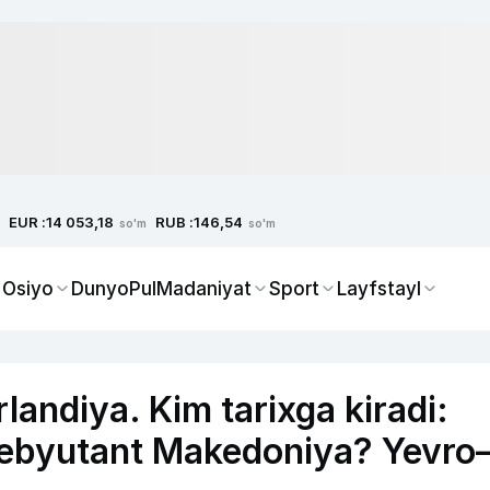
EUR :
RUB :
14 053,18
146,54
so'm
so'm
 Osiyo
Dunyo
Pul
Madaniyat
Sport
Layfstayl
landiya. Kim tarixga kiradi:
 debyutant Makedoniya? Yevr