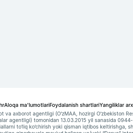
hr
Aloqa ma'lumotlari
Foydalanish shartlari
Yangiliklar arx
t va axborot agentligi (O‘zMAA, hozirgi O‘zbekiston Res
ar agentligi) tomonidan 13.03.2015 yil sanasida 0944
allarni to‘liq ko‘chirish yoki qisman iqtibos keltirishga, 