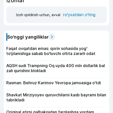
Izohlar
ro‘yxatdan o‘ting
Izoh qoldirish uchun, avval
So‘nggi yangiliklar
Faqat ovqatdan emas: qorin sohasida yog‘
to‘planishiga sabab bo‘luvchi oltita zararli odat
AQSH sudi Trampning Oq uyda 400 mln dollarlik bal
zali qurishini blokladi
Rasman. Behruz Karimov Yevropa jamoasiga o‘tdi
Shavkat Mirziyoyev quruvchilarni kasb bayrami bilan
tabrikladi
Original atirni qalbakisidan farqlashga yordam