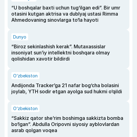
“U boshqalar baxti uchun tug‘ilgan edi”. Bir umr
otasini kutgan aktrisa va dublyaj ustasi Rimma
Ahmedovaning sinovlarga to‘la hayoti
Dunyo
“Biroz sekinlashish kerak”. Mutaxassislar
insoniyat sun’iy intellektni boshqara olmay
qolishidan xavotir bildirdi
O‘zbekiston
Andijonda Tracker’ga 21 nafar bog‘cha bolasini
joylab, YTH sodir etgan ayolga sud hukmi o‘qildi
O‘zbekiston
“Sakkiz qator she’rim boshimga sakkizta bomba
bo‘lgan”. Abdulla Oripovni siyosiy ayblovlardan
asrab qolgan voqea