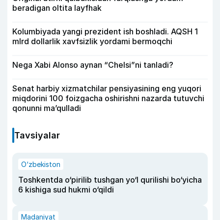
beradigan oltita layfhak
Kolumbiyada yangi prezident ish boshladi. AQSH 1
mlrd dollarlik xavfsizlik yordami bermoqchi
Nega Xabi Alonso aynan “Chelsi”ni tanladi?
Senat harbiy xizmatchilar pensiyasining eng yuqori
miqdorini 100 foizgacha oshirishni nazarda tutuvchi
qonunni ma’qulladi
Tavsiyalar
O‘zbekiston
Toshkentda o‘pirilib tushgan yo‘l qurilishi bo‘yicha
6 kishiga sud hukmi o‘qildi
Madaniyat