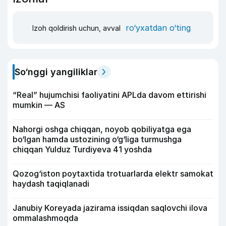
ro‘yxatdan o‘ting
Izoh qoldirish uchun, avval
So‘nggi yangiliklar
“Real” hujumchisi faoliyatini APLda davom ettirishi
mumkin — AS
Nahorgi oshga chiqqan, noyob qobiliyatga ega
bo‘lgan hamda ustozining o‘g‘liga turmushga
chiqqan Yulduz Turdiyeva 41 yoshda
Qozog‘iston poytaxtida trotuarlarda elektr samokat
haydash taqiqlanadi
Janubiy Koreyada jazirama issiqdan saqlovchi ilova
ommalashmoqda