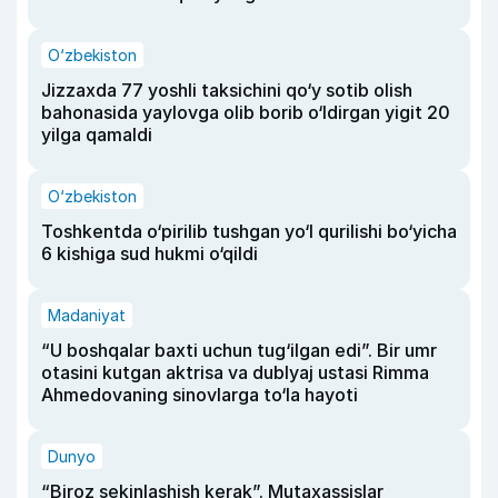
O‘zbekiston
Jizzaxda 77 yoshli taksichini qo‘y sotib olish
bahonasida yaylovga olib borib o‘ldirgan yigit 20
yilga qamaldi
O‘zbekiston
Toshkentda o‘pirilib tushgan yo‘l qurilishi bo‘yicha
6 kishiga sud hukmi o‘qildi
Madaniyat
“U boshqalar baxti uchun tug‘ilgan edi”. Bir umr
otasini kutgan aktrisa va dublyaj ustasi Rimma
Ahmedovaning sinovlarga to‘la hayoti
Dunyo
“Biroz sekinlashish kerak”. Mutaxassislar