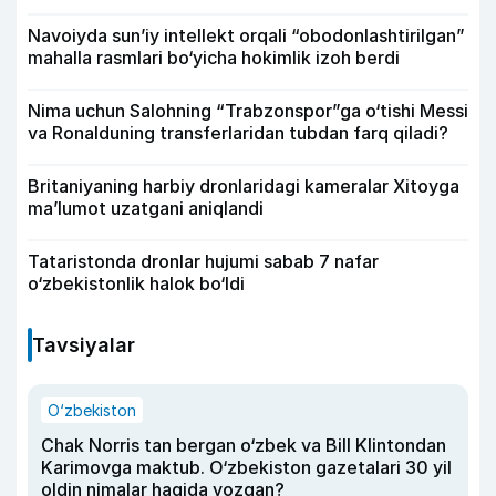
Navoiyda sun’iy intellekt orqali “obodonlashtirilgan”
mahalla rasmlari bo‘yicha hokimlik izoh berdi
Nima uchun Salohning “Trabzonspor”ga o‘tishi Messi
va Ronalduning transferlaridan tubdan farq qiladi?
Britaniyaning harbiy dronlaridagi kameralar Xitoyga
ma’lumot uzatgani aniqlandi
Tataristonda dronlar hujumi sabab 7 nafar
o‘zbekistonlik halok bo‘ldi
Tavsiyalar
O‘zbekiston
Chak Norris tan bergan o‘zbek va Bill Klintondan
Karimovga maktub. O‘zbekiston gazetalari 30 yil
oldin nimalar haqida yozgan?