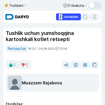
Toshkent
O‘zbekcha
Tushlik uchun yumshoqqina
kartoshkali kotlet retsepti
Retseptlar
18:22 / 04.06.2021
7534
0
0
Muazzam Rajabova
Izohlar