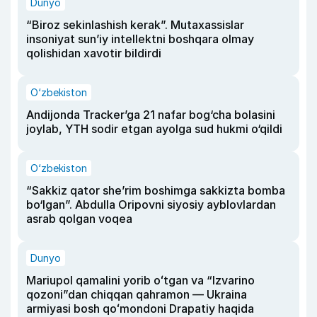
Dunyo
“Biroz sekinlashish kerak”. Mutaxassislar
insoniyat sun’iy intellektni boshqara olmay
qolishidan xavotir bildirdi
O‘zbekiston
Andijonda Tracker’ga 21 nafar bog‘cha bolasini
joylab, YTH sodir etgan ayolga sud hukmi o‘qildi
O‘zbekiston
“Sakkiz qator she’rim boshimga sakkizta bomba
bo‘lgan”. Abdulla Oripovni siyosiy ayblovlardan
asrab qolgan voqea
Dunyo
Mariupol qamalini yorib oʻtgan va “Izvarino
qozoni”dan chiqqan qahramon — Ukraina
armiyasi bosh qoʻmondoni Drapatiy haqida