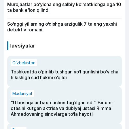
Murojaatlar bo‘yicha eng salbiy ko‘rsatkichga ega 10
ta bank e’lon qilindi
So‘nggi yillarning o‘qishga arzigulik 7 ta eng yaxshi
detektiv romani
Tavsiyalar
O‘zbekiston
Toshkentda o‘pirilib tushgan yo‘l qurilishi bo‘yicha
6 kishiga sud hukmi o‘qildi
Madaniyat
“U boshqalar baxti uchun tug‘ilgan edi”. Bir umr
otasini kutgan aktrisa va dublyaj ustasi Rimma
Ahmedovaning sinovlarga to‘la hayoti