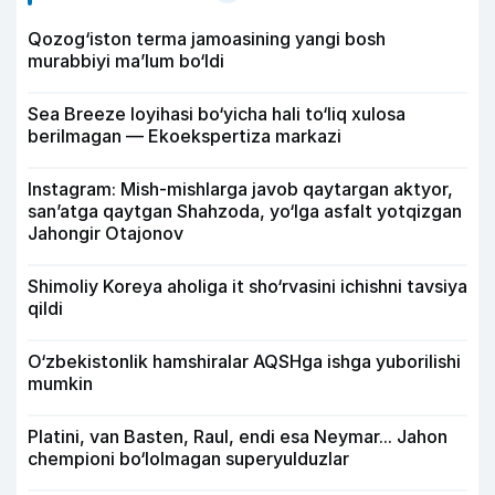
Qozog‘iston terma jamoasining yangi bosh
murabbiyi ma’lum bo‘ldi
Sea Breeze loyihasi bo‘yicha hali to‘liq xulosa
berilmagan — Ekoekspertiza markazi
Instagram: Mish-mishlarga javob qaytargan aktyor,
san’atga qaytgan Shahzoda, yo‘lga asfalt yotqizgan
Jahongir Otajonov
Shimoliy Koreya aholiga it sho‘rvasini ichishni tavsiya
qildi
O‘zbekistonlik hamshiralar AQSHga ishga yuborilishi
mumkin
Platini, van Basten, Raul, endi esa Neymar... Jahon
chempioni bo‘lolmagan superyulduzlar