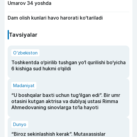
Umarov 34 yoshda
Dam olish kunlari havo harorati ko‘tariladi
Tavsiyalar
O‘zbekiston
Toshkentda o‘pirilib tushgan yo‘l qurilishi bo‘yicha
6 kishiga sud hukmi o‘qildi
Madaniyat
“U boshqalar baxti uchun tug‘ilgan edi”. Bir umr
otasini kutgan aktrisa va dublyaj ustasi Rimma
Ahmedovaning sinovlarga to‘la hayoti
Dunyo
“Biroz sekinlashish kerak”. Mutaxassislar