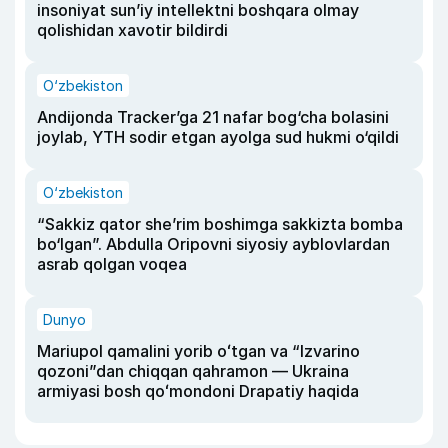
insoniyat sun’iy intellektni boshqara olmay
qolishidan xavotir bildirdi
O‘zbekiston
Andijonda Tracker’ga 21 nafar bog‘cha bolasini
joylab, YTH sodir etgan ayolga sud hukmi o‘qildi
O‘zbekiston
“Sakkiz qator she’rim boshimga sakkizta bomba
bo‘lgan”. Abdulla Oripovni siyosiy ayblovlardan
asrab qolgan voqea
Dunyo
Mariupol qamalini yorib oʻtgan va “Izvarino
qozoni”dan chiqqan qahramon — Ukraina
armiyasi bosh qoʻmondoni Drapatiy haqida