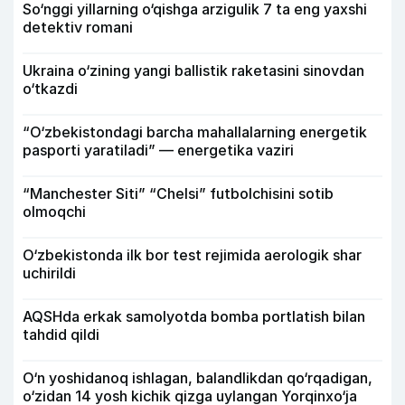
So‘nggi yillarning o‘qishga arzigulik 7 ta eng yaxshi
detektiv romani
Ukraina o‘zining yangi ballistik raketasini sinovdan
o‘tkazdi
“O‘zbekistondagi barcha mahallalarning energetik
pasporti yaratiladi” — energetika vaziri
“Manchester Siti” “Chelsi” futbolchisini sotib
olmoqchi
O‘zbekistonda ilk bor test rejimida aerologik shar
uchirildi
AQSHda erkak samolyotda bomba portlatish bilan
tahdid qildi
O‘n yoshidanoq ishlagan, balandlikdan qo‘rqadigan,
o‘zidan 14 yosh kichik qizga uylangan Yorqinxo‘ja