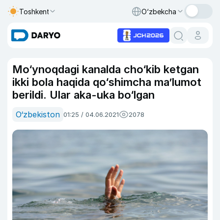
Toshkent
O‘zbekcha
Mo‘ynoqdagi kanalda cho‘kib ketgan
ikki bola haqida qo‘shimcha ma’lumot
berildi. Ular aka-uka bo‘lgan
O‘zbekiston
01:25 / 04.06.2021
2078