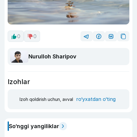
0
0
Nurulloh Sharipov
Izohlar
ro‘yxatdan o‘ting
Izoh qoldirish uchun, avval
So‘nggi yangiliklar