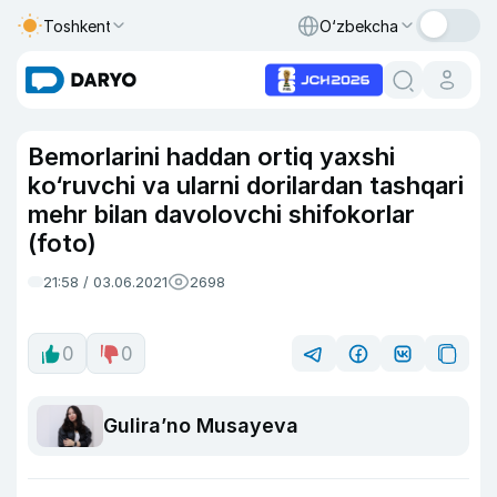
Toshkent
O‘zbekcha
Bemorlarini haddan ortiq yaxshi
ko‘ruvchi va ularni dorilardan tashqari
mehr bilan davolovchi shifokorlar
(foto)
21:58 / 03.06.2021
2698
0
0
Guliraʼno Musayeva