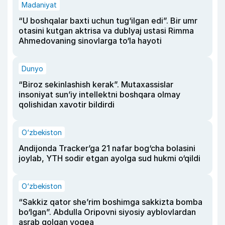
Madaniyat
“U boshqalar baxti uchun tug‘ilgan edi”. Bir umr
otasini kutgan aktrisa va dublyaj ustasi Rimma
Ahmedovaning sinovlarga to‘la hayoti
Dunyo
“Biroz sekinlashish kerak”. Mutaxassislar
insoniyat sun’iy intellektni boshqara olmay
qolishidan xavotir bildirdi
O‘zbekiston
Andijonda Tracker’ga 21 nafar bog‘cha bolasini
joylab, YTH sodir etgan ayolga sud hukmi o‘qildi
O‘zbekiston
“Sakkiz qator she’rim boshimga sakkizta bomba
bo‘lgan”. Abdulla Oripovni siyosiy ayblovlardan
asrab qolgan voqea