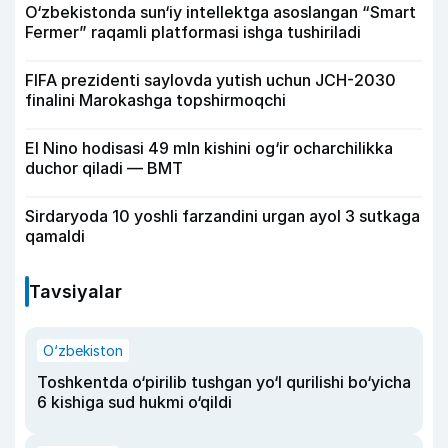
O‘zbekistonda sun‘iy intellektga asoslangan “Smart
Fermer” raqamli platformasi ishga tushiriladi
FIFA prezidenti saylovda yutish uchun JCH-2030
finalini Marokashga topshirmoqchi
El Nino hodisasi 49 mln kishini og‘ir ocharchilikka
duchor qiladi — BMT
Sirdaryoda 10 yoshli farzandini urgan ayol 3 sutkaga
qamaldi
Tavsiyalar
O‘zbekiston
Toshkentda o‘pirilib tushgan yo‘l qurilishi bo‘yicha
6 kishiga sud hukmi o‘qildi