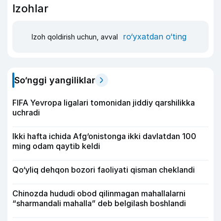
Izohlar
ro‘yxatdan o‘ting
Izoh qoldirish uchun, avval
So‘nggi yangiliklar
FIFA Yevropa ligalari tomonidan jiddiy qarshilikka
uchradi
Ikki hafta ichida Afg‘onistonga ikki davlatdan 100
ming odam qaytib keldi
Qo‘yliq dehqon bozori faoliyati qisman cheklandi
Chinozda hududi obod qilinmagan mahallalarni
“sharmandali mahalla” deb belgilash boshlandi