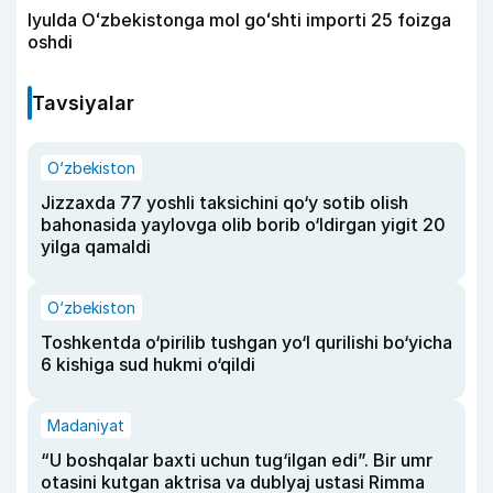
Iyulda Oʻzbekistonga mol goʻshti importi 25 foizga
oshdi
Tavsiyalar
O‘zbekiston
Jizzaxda 77 yoshli taksichini qo‘y sotib olish
bahonasida yaylovga olib borib o‘ldirgan yigit 20
yilga qamaldi
O‘zbekiston
Toshkentda o‘pirilib tushgan yo‘l qurilishi bo‘yicha
6 kishiga sud hukmi o‘qildi
Madaniyat
“U boshqalar baxti uchun tug‘ilgan edi”. Bir umr
otasini kutgan aktrisa va dublyaj ustasi Rimma