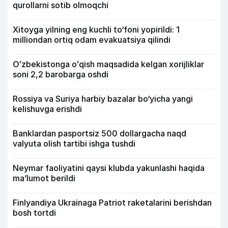
qurollarni sotib olmoqchi
Xitoyga yilning eng kuchli to‘foni yopirildi: 1
milliondan ortiq odam evakuatsiya qilindi
Oʻzbekistonga oʻqish maqsadida kelgan xorijliklar
soni 2,2 barobarga oshdi
Rossiya va Suriya harbiy bazalar bo‘yicha yangi
kelishuvga erishdi
Banklardan pasportsiz 500 dollargacha naqd
valyuta olish tartibi ishga tushdi
Neymar faoliyatini qaysi klubda yakunlashi haqida
ma’lumot berildi
Finlyandiya Ukrainaga Patriot raketalarini berishdan
bosh tortdi