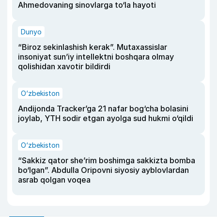
Ahmedovaning sinovlarga to‘la hayoti
Dunyo
“Biroz sekinlashish kerak”. Mutaxassislar
insoniyat sun’iy intellektni boshqara olmay
qolishidan xavotir bildirdi
O‘zbekiston
Andijonda Tracker’ga 21 nafar bog‘cha bolasini
joylab, YTH sodir etgan ayolga sud hukmi o‘qildi
O‘zbekiston
“Sakkiz qator she’rim boshimga sakkizta bomba
bo‘lgan”. Abdulla Oripovni siyosiy ayblovlardan
asrab qolgan voqea