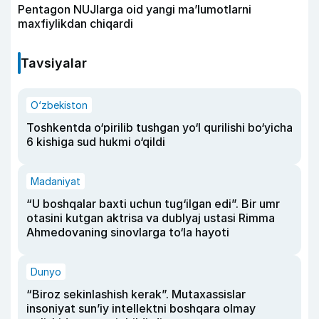
Pentagon NUJlarga oid yangi maʼlumotlarni
maxfiylikdan chiqardi
Tavsiyalar
O‘zbekiston
Toshkentda o‘pirilib tushgan yo‘l qurilishi bo‘yicha
6 kishiga sud hukmi o‘qildi
Madaniyat
“U boshqalar baxti uchun tug‘ilgan edi”. Bir umr
otasini kutgan aktrisa va dublyaj ustasi Rimma
Ahmedovaning sinovlarga to‘la hayoti
Dunyo
“Biroz sekinlashish kerak”. Mutaxassislar
insoniyat sun’iy intellektni boshqara olmay