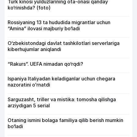
Turk kinosi yulduzlarining ota-onasi qanday
ko‘rinishda? (foto)
Rossiyaning 13 ta hududida migrantlar uchun
“Amina” ilovasi majburiy bo‘ladi
O‘zbekistondagi davlat tashkilotlari serverlariga
kiberhujumlar aniqlandi
“Rakurs”. UEFA nimadan qo‘rqdi?
Ispaniya Italiyadan keladiganlar uchun chegara
nazoratini oʻrnatdi
Sarguzasht, triller va mistika: tomosha qilishga
arziydigan 5 serial
Otaning ismini bolaga familiya qilib berish mumkin
bo‘ladi