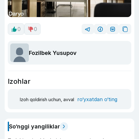
0
0
Fozilbek Yusupov
Izohlar
ro‘yxatdan o‘ting
Izoh qoldirish uchun, avval
So‘nggi yangiliklar