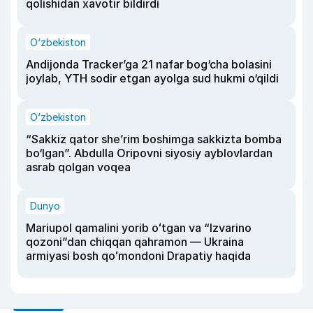
qolishidan xavotir bildirdi
O‘zbekiston
Andijonda Tracker’ga 21 nafar bog‘cha bolasini
joylab, YTH sodir etgan ayolga sud hukmi o‘qildi
O‘zbekiston
“Sakkiz qator she’rim boshimga sakkizta bomba
bo‘lgan”. Abdulla Oripovni siyosiy ayblovlardan
asrab qolgan voqea
Dunyo
Mariupol qamalini yorib oʻtgan va “Izvarino
qozoni”dan chiqqan qahramon — Ukraina
armiyasi bosh qoʻmondoni Drapatiy haqida