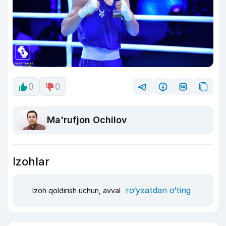
0
0
Ma'rufjon Ochilov
Izohlar
ro‘yxatdan o‘ting
Izoh qoldirish uchun, avval