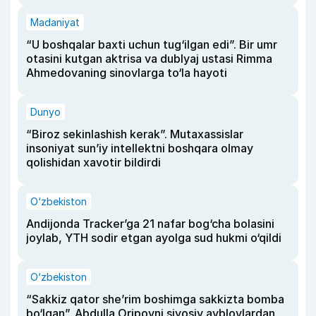
Madaniyat
“U boshqalar baxti uchun tug‘ilgan edi”. Bir umr
otasini kutgan aktrisa va dublyaj ustasi Rimma
Ahmedovaning sinovlarga to‘la hayoti
Dunyo
“Biroz sekinlashish kerak”. Mutaxassislar
insoniyat sun’iy intellektni boshqara olmay
qolishidan xavotir bildirdi
O‘zbekiston
Andijonda Tracker’ga 21 nafar bog‘cha bolasini
joylab, YTH sodir etgan ayolga sud hukmi o‘qildi
O‘zbekiston
“Sakkiz qator she’rim boshimga sakkizta bomba
bo‘lgan”. Abdulla Oripovni siyosiy ayblovlardan