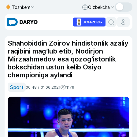
Toshkent
O‘zbekcha
Shahobiddin Zoirov hindistonlik azaliy
raqibini mag‘lub etib, Nodirjon
Mirzaahmedov esa qozog‘istonlik
bokschidan ustun kelib Osiyo
chempioniga aylandi
Sport
00:48 / 01.06.2021
1179