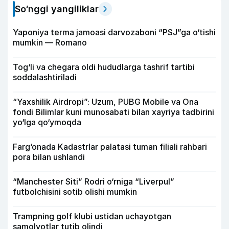
So‘nggi yangiliklar
Yaponiya terma jamoasi darvozaboni “PSJ”ga o‘tishi
mumkin — Romano
Tog‘li va chegara oldi hududlarga tashrif tartibi
soddalashtiriladi
“Yaxshilik Airdropi”: Uzum, PUBG Mobile va Ona
fondi Bilimlar kuni munosabati bilan xayriya tadbirini
yo‘lga qo‘ymoqda
Farg‘onada Kadastrlar palatasi tuman filiali rahbari
pora bilan ushlandi
“Manchester Siti” Rodri o‘rniga “Liverpul”
futbolchisini sotib olishi mumkin
Trampning golf klubi ustidan uchayotgan
samolyotlar tutib olindi