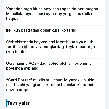
Xonadonlarga kirish bo‘yicha topshiriq berilmagan —
Mahallalar uyushmasi uyma-uy yurgan mas’ullar
haqida
Ikki kun pastlagan dollar kursi ko‘tarildi
O‘zbekistonda hayvonlarni identifikatsiya qilish
tartibi va ijtimoiy tarmoqlardagi feyk xabarlarga
izoh berildi
Ukrainaning AQSHdagi sobiq elchisi noqonuniy
boyishda ayblandi
“Garri Potter” muxlislari uchun: Miyazaki uslubini
eslatuvchi yangi anime tomoshabinlar e’tiborini
qozonmoqda
Tavsiyalar