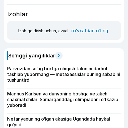
Izohlar
ro‘yxatdan o‘ting
Izoh qoldirish uchun, avval
So‘nggi yangiliklar
Parvozdan so‘ng bortga chiqish talonini darhol
tashlab yubormang — mutaxassislar buning sababini
tushuntirdi
Magnus Karlsen va dunyoning boshqa yetakchi
shaxmatchilari Samarqanddagi olimpiadani o‘tkazib
yuboradi
Netanyaxuning o‘lgan akasiga Ugandada haykal
qo‘yildi