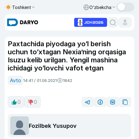
Toshkent
O‘zbekcha
Paxtachida piyodaga yo‘l berish
uchun to‘xtagan Nexia’ning orqasiga
Isuzu kelib urilgan. Yengil mashina
ichidagi yo‘lovchi vafot etgan
Avto
14:41 / 01.06.2021
1842
0
0
Fozilbek Yusupov