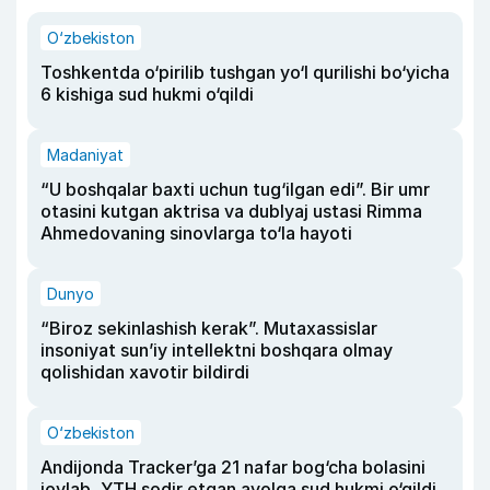
O‘zbekiston
Toshkentda o‘pirilib tushgan yo‘l qurilishi bo‘yicha
6 kishiga sud hukmi o‘qildi
Madaniyat
“U boshqalar baxti uchun tug‘ilgan edi”. Bir umr
otasini kutgan aktrisa va dublyaj ustasi Rimma
Ahmedovaning sinovlarga to‘la hayoti
Dunyo
“Biroz sekinlashish kerak”. Mutaxassislar
insoniyat sun’iy intellektni boshqara olmay
qolishidan xavotir bildirdi
O‘zbekiston
Andijonda Tracker’ga 21 nafar bog‘cha bolasini
joylab, YTH sodir etgan ayolga sud hukmi o‘qildi