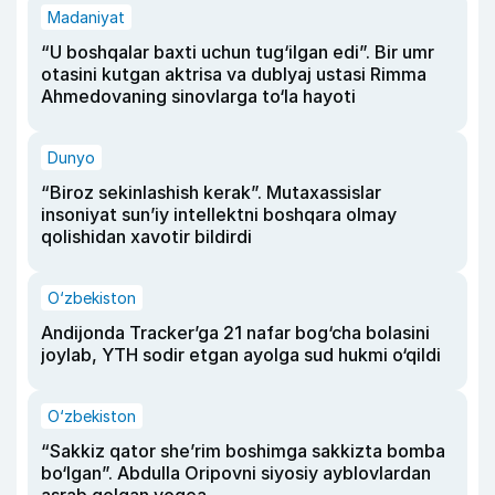
Madaniyat
“U boshqalar baxti uchun tug‘ilgan edi”. Bir umr
otasini kutgan aktrisa va dublyaj ustasi Rimma
Ahmedovaning sinovlarga to‘la hayoti
Dunyo
“Biroz sekinlashish kerak”. Mutaxassislar
insoniyat sun’iy intellektni boshqara olmay
qolishidan xavotir bildirdi
O‘zbekiston
Andijonda Tracker’ga 21 nafar bog‘cha bolasini
joylab, YTH sodir etgan ayolga sud hukmi o‘qildi
O‘zbekiston
“Sakkiz qator she’rim boshimga sakkizta bomba
bo‘lgan”. Abdulla Oripovni siyosiy ayblovlardan