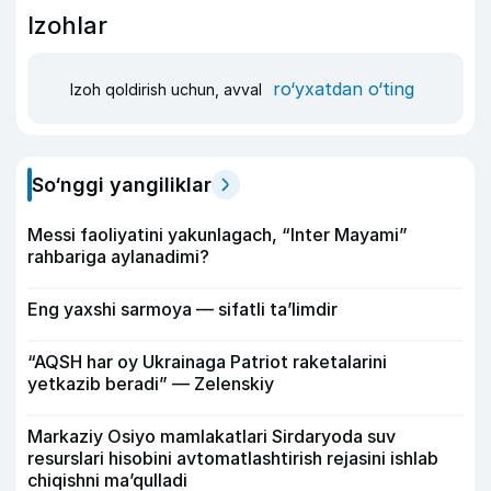
Izohlar
ro‘yxatdan o‘ting
Izoh qoldirish uchun, avval
So‘nggi yangiliklar
Messi faoliyatini yakunlagach, “Inter Mayami”
rahbariga aylanadimi?
Eng yaxshi sarmoya — sifatli ta’limdir
“AQSH har oy Ukrainaga Patriot raketalarini
yetkazib beradi” — Zelenskiy
Markaziy Osiyo mamlakatlari Sirdaryoda suv
resurslari hisobini avtomatlashtirish rejasini ishlab
chiqishni ma’qulladi