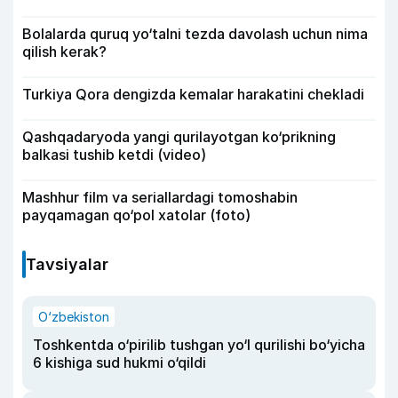
Bolalarda quruq yo‘talni tezda davolash uchun nima
qilish kerak?
Turkiya Qora dengizda kemalar harakatini chekladi
Qashqadaryoda yangi qurilayotgan ko‘prikning
balkasi tushib ketdi (video)
Mashhur film va seriallardagi tomoshabin
payqamagan qo‘pol xatolar (foto)
Tavsiyalar
O‘zbekiston
Toshkentda o‘pirilib tushgan yo‘l qurilishi bo‘yicha
6 kishiga sud hukmi o‘qildi