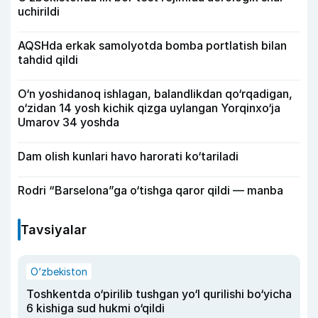
uchirildi
AQSHda erkak samolyotda bomba portlatish bilan
tahdid qildi
O‘n yoshidanoq ishlagan, balandlikdan qo‘rqadigan,
o‘zidan 14 yosh kichik qizga uylangan Yorqinxo‘ja
Umarov 34 yoshda
Dam olish kunlari havo harorati ko‘tariladi
Rodri “Barselona”ga o‘tishga qaror qildi — manba
Tavsiyalar
O‘zbekiston
Toshkentda o‘pirilib tushgan yo‘l qurilishi bo‘yicha
6 kishiga sud hukmi o‘qildi