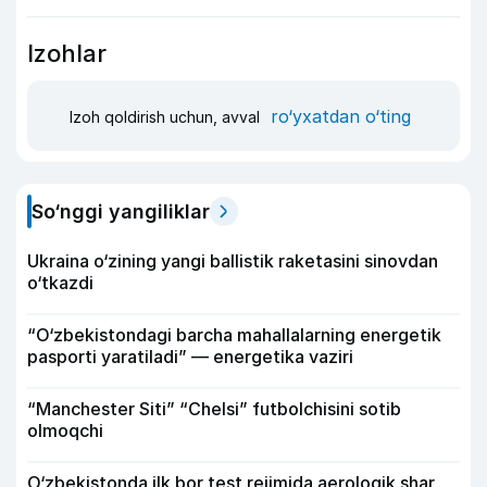
Izohlar
ro‘yxatdan o‘ting
Izoh qoldirish uchun, avval
So‘nggi yangiliklar
Ukraina o‘zining yangi ballistik raketasini sinovdan
o‘tkazdi
“O‘zbekistondagi barcha mahallalarning energetik
pasporti yaratiladi” — energetika vaziri
“Manchester Siti” “Chelsi” futbolchisini sotib
olmoqchi
O‘zbekistonda ilk bor test rejimida aerologik shar