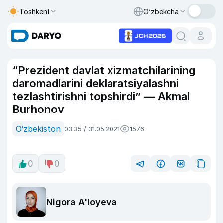
Toshkent
O‘zbekcha
“Prezident davlat xizmatchilarining
daromadlarini deklaratsiyalashni
tezlashtirishni topshirdi” — Akmal
Burhonov
O‘zbekiston
03:35 / 31.05.2021
1576
0
0
Nigora A'loyeva