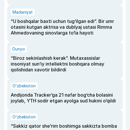
Madaniyat
“U boshqalar baxti uchun tug‘ilgan edi”. Bir umr
otasini kutgan aktrisa va dublyaj ustasi Rimma
Ahmedovaning sinovlarga to‘la hayoti
Dunyo
“Biroz sekinlashish kerak”. Mutaxassislar
insoniyat sun’iy intellektni boshqara olmay
qolishidan xavotir bildirdi
O‘zbekiston
Andijonda Tracker’ga 21 nafar bog‘cha bolasini
joylab, YTH sodir etgan ayolga sud hukmi o‘qildi
O‘zbekiston
“Sakkiz qator she’rim boshimga sakkizta bomba